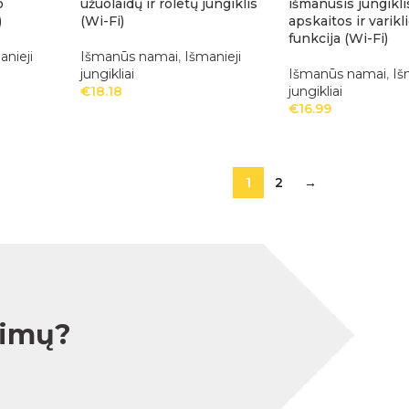
o
užuolaidų ir roletų jungiklis
išmanusis jungikli
)
(Wi-Fi)
apskaitos ir varik
funkcija (Wi-Fi)
anieji
Išmanūs namai
,
Išmanieji
jungikliai
Išmanūs namai
,
Iš
€
18.18
jungikliai
€
16.99
1
2
→
simų?