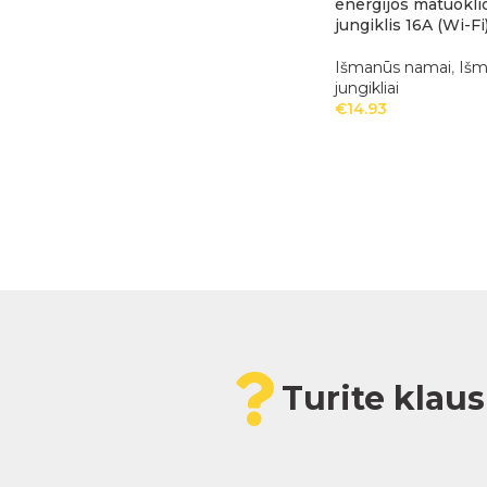
energijos matuokli
jungiklis 16A (Wi-Fi
Išmanūs namai
,
Išm
jungikliai
€
14.93
Turite klau