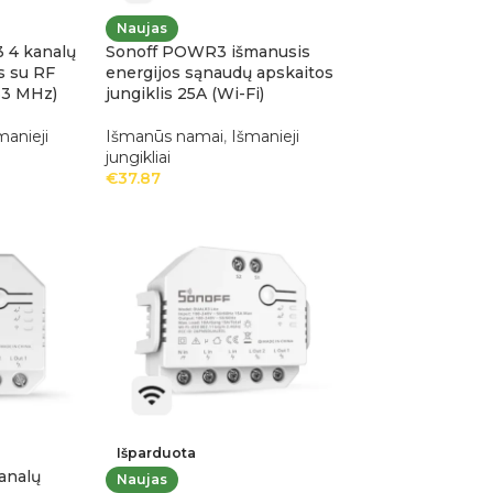
Naujas
 4 kanalų
Sonoff POWR3 išmanusis
s su RF
energijos sąnaudų apskaitos
33 MHz)
jungiklis 25A (Wi-Fi)
manieji
Išmanūs namai
,
Išmanieji
jungikliai
€
37.87
Išparduota
analų
Naujas