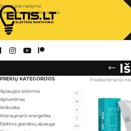
Pereiti prie naršymo
Pereiti prie pagrindinio turinio
I
PREKIŲ KATEGORIJOS
Pradžia
/
Išmanūs na
Apsaugos sistemos
10
Apšvietimas
29
Atributika
4
Atsinaujinanti energetika
2
Elektros grandinių apsauga
141