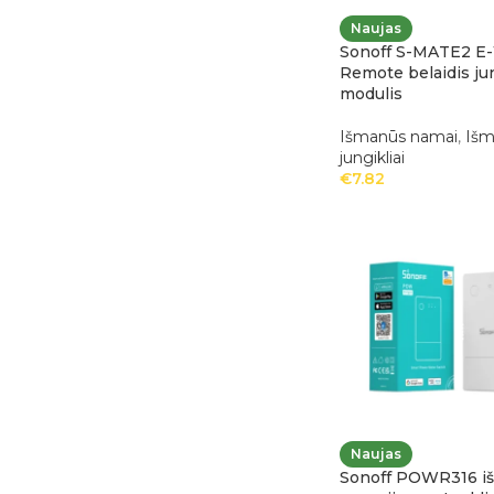
Naujas
Sonoff S-MATE2 E
Remote belaidis jun
modulis
Išmanūs namai
,
Išm
jungikliai
€
7.82
Naujas
Sonoff POWR316 i