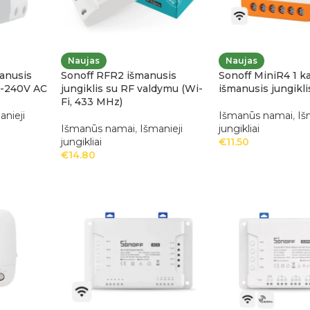
Naujas
Naujas
anusis
Sonoff RFR2 išmanusis
Sonoff MiniR4 1 k
00-240V AC
jungiklis su RF valdymu (Wi-
išmanusis jungikli
Fi, 433 MHz)
anieji
Išmanūs namai
,
Iš
Išmanūs namai
,
Išmanieji
jungikliai
jungikliai
€
11.50
€
14.80