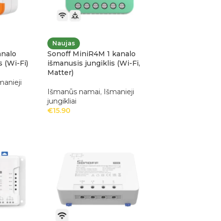
Naujas
analo
Sonoff MiniR4M 1 kanalo
s (Wi-Fi)
išmanusis jungiklis (Wi-Fi,
Matter)
manieji
Išmanūs namai
,
Išmanieji
jungikliai
€
15.90