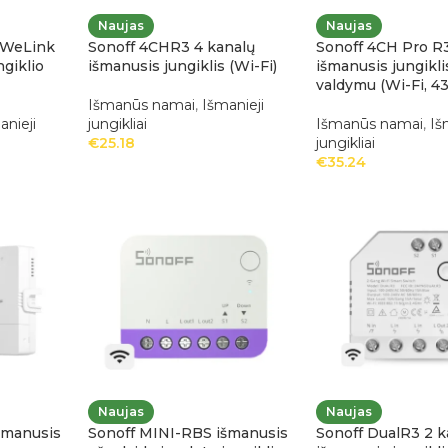
Naujas
Naujas
-WeLink
Sonoff 4CHR3 4 kanalų
Sonoff 4CH Pro R3
giklio
išmanusis jungiklis (Wi-Fi)
išmanusis jungikli
valdymu (Wi-Fi, 4
Išmanūs namai
,
Išmanieji
anieji
jungikliai
Išmanūs namai
,
Iš
€
25.18
jungikliai
€
35.24
Naujas
Naujas
šmanusis
Sonoff MINI-RBS išmanusis
Sonoff DualR3 2 k