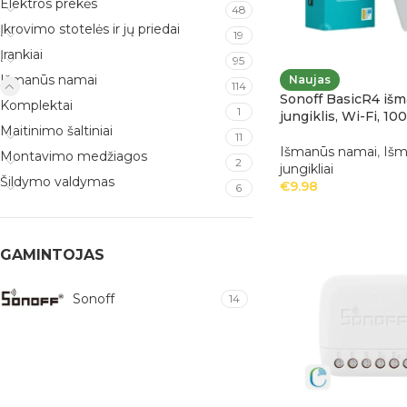
Elektros prekės
48
Įkrovimo stotelės ir jų priedai
19
Įrankiai
95
Išmanūs namai
Naujas
114
Sonoff BasicR4 išm
Komplektai
1
jungiklis, Wi-Fi, 1
Maitinimo šaltiniai
11
Išmanūs namai
,
Išm
Montavimo medžiagos
2
jungikliai
Šildymo valdymas
€
9.98
6
GAMINTOJAS
Sonoff
14