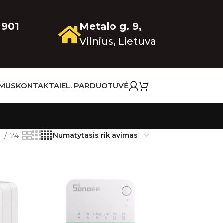
 901
Metalo g. 9,
Vilnius, Lietuva
 MUS
KONTAKTAI
EL. PARDUOTUVĖ
8
24