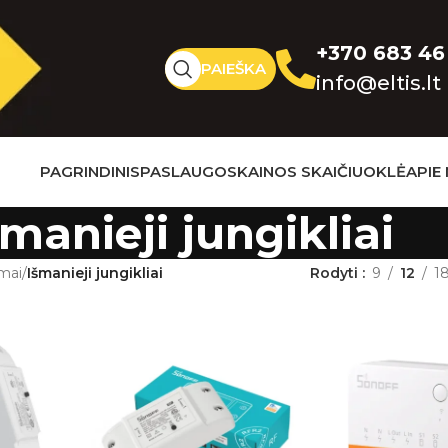
+370 683 46
PAIEŠKA
info@eltis.lt
PAGRINDINIS
PASLAUGOS
KAINOS SKAIČIUOKLĖ
APIE
šmanieji jungikliai
mai
/
Išmanieji jungikliai
Rodyti
9
12
1