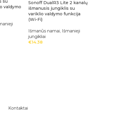
s su
Sonoff DualR3 Lite 2 kanalų
lio valdymo
išmanusis jungiklis su
variklio valdymo funkcija
(Wi-Fi)
manieji
Išmanūs namai
,
Išmanieji
jungikliai
€
14.38
Kontaktai