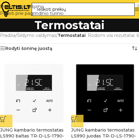
Pereiti prie naršymo
Pereiti prie pagrindinio turinio
Termostatai
Pradžia
/
Šildymo valdymas
/
Termostatai
Rodomi visi rezultatai: 6
Rodyti šoninę juostą
JUNG kambario termostatas
JUNG kambario termostatas
LS990 baltas TR-D-LS-1790-
LS990 juodas TR-D-LS-1790-