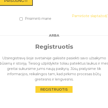
PRISIJUNGTI
Pamiršote slaptažodį
Prisiminti mane
ARBA
Registruotis
Užsiregistravę šioje svetainėje galėsite pasiekti savo užsakymo
būseną ir istoriją. Tiesiog užpildykite toliau pateiktus laukus ir me
greitai sukursime jums naują paskyrą. Jūsų prašysime tik
informacijos, reikalingos tam, kad pirkimo procesas būtų
greitesnis ir lengvesnis.
REGISTRUOTIS