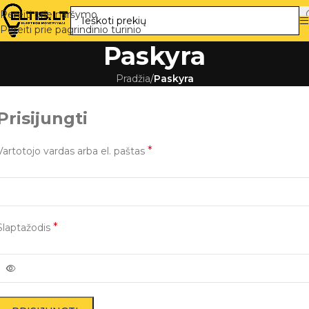
Pereiti prie naršymo
Pereiti prie pagrindinio turinio
Paskyra
Pradžia
/
Paskyra
Prisijungti
*
Vartotojo vardas arba el. paštas
*
Slaptažodis