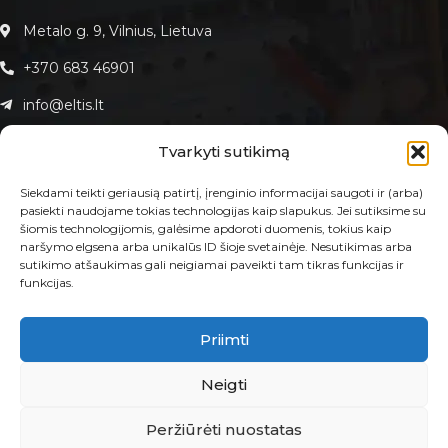
Metalo g. 9, Vilnius, Lietuva
+370 683 46901
info@eltis.lt
Pirm. - Penkt. : 9:00 - 18:00
Tvarkyti sutikimą
Siekdami teikti geriausią patirtį, įrenginio informacijai saugoti ir (arba)
pasiekti naudojame tokias technologijas kaip slapukus. Jei sutiksime su
šiomis technologijomis, galėsime apdoroti duomenis, tokius kaip
KLIENTAMS
naršymo elgsena arba unikalūs ID šioje svetainėje. Nesutikimas arba
sutikimo atšaukimas gali neigiamai paveikti tam tikras funkcijas ir
Apie Eltis.lt
funkcijas.
Paslaugos
Kontaktai
Priimti
E-PARDUOTUVĖ
Neigti
Taisyklės ir sąlygos
Prekių grąžinimas ir garantija
Peržiūrėti nuostatas
Privatumo politika