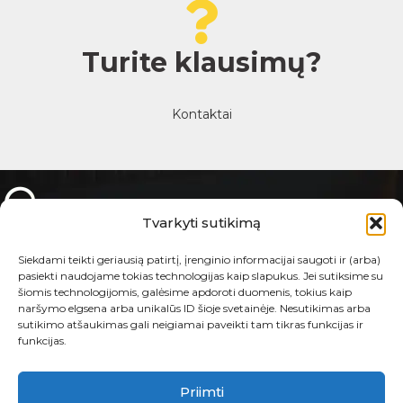
Turite klausimų?
Kontaktai
Tvarkyti sutikimą
Siekdami teikti geriausią patirtį, įrenginio informacijai saugoti ir (arba)
Metalo g. 9, Vilnius, Lietuva
pasiekti naudojame tokias technologijas kaip slapukus. Jei sutiksime su
šiomis technologijomis, galėsime apdoroti duomenis, tokius kaip
+370 683 46901
naršymo elgsena arba unikalūs ID šioje svetainėje. Nesutikimas arba
sutikimo atšaukimas gali neigiamai paveikti tam tikras funkcijas ir
info@eltis.lt
funkcijas.
Pirm. - Penkt. : 9:00 - 18:00
Priimti