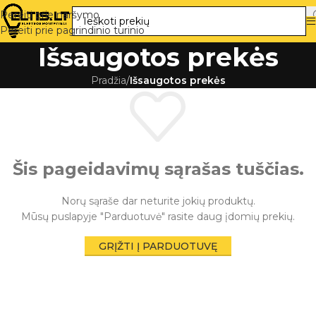
Pereiti prie naršymo
Pereiti prie pagrindinio turinio
Išsaugotos prekės
Pradžia
/
Išsaugotos prekės
Šis pageidavimų sąrašas tuščias.
Norų sąraše dar neturite jokių produktų.
Mūsų puslapyje "Parduotuvė" rasite daug įdomių prekių.
GRĮŽTI Į PARDUOTUVĘ