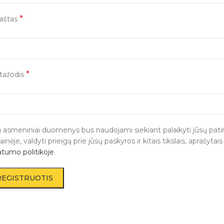
*
paštas
*
tažodis
 asmeniniai duomenys bus naudojami siekiant palaikyti jūsų patirt
ainėje, valdyti prieigą prie jūsų paskyros ir kitais tikslais, aprašyta
atumo politikoje
.
REGISTRUOTIS