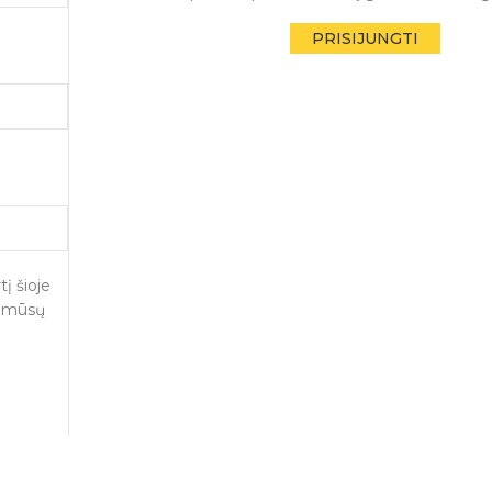
PRISIJUNGTI
į šioje
is mūsų