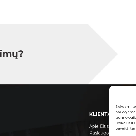
simų?
Siekdami tei
naudojame t
KLIENTAMS
technologij
unikalūs ID
Apie Eltis.lt
paveikti tam
Paslaugos