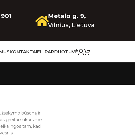
 901
Metalo g. 9,
Vilnius, Lietuva
 MUS
KONTAKTAI
EL. PARDUOTUVĖ
o užsakymo būseną ir
 mes greitai sukursime
reikalingos tam, kad
vesnis.