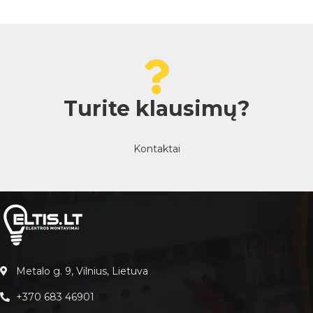
Turite klausimų?
Kontaktai
Metalo g. 9, Vilnius, Lietuva
+370 683 46901