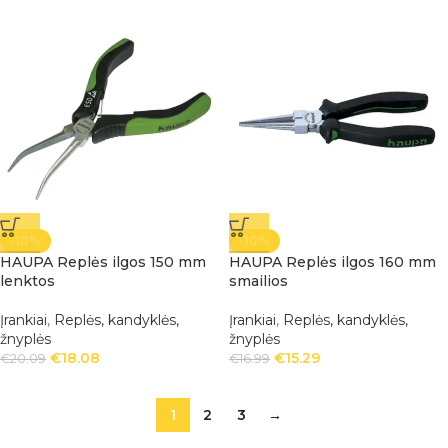
-10%
-10%
HAUPA Replės ilgos 150 mm
HAUPA Replės ilgos 160 mm
lenktos
smailios
Įrankiai
,
Replės, kandyklės,
Įrankiai
,
Replės, kandyklės,
žnyplės
žnyplės
€
18.08
€
15.29
€
20.09
€
16.99
1
2
3
→