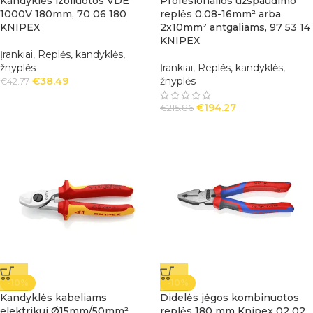
Kandyklės izoliuotos VDE
Profesionalios užspaudimo
1000V 180mm, 70 06 180
replės 0.08-16mm² arba
KNIPEX
2x10mm² antgaliams, 97 53 14
KNIPEX
Įrankiai
,
Replės, kandyklės,
žnyplės
Įrankiai
,
Replės, kandyklės,
€
38.49
žnyplės
€
42.77
€
194.27
€
215.86
-10%
-10%
Kandyklės kabeliams
Didelės jėgos kombinuotos
elektrikui Ø15mm/50mm²
replės 180 mm Knipex 02 02