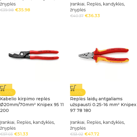
žnyplės
Įrankiai
,
Replės, kandyklės,
€
35.98
žnyplės
€
39.98
€
36.33
€
40.37
-10%
-10%
Kabelio kirpimo replės
Replės laidų antgaliams
Ø20mm/70mm² Knipex 95 11
užspausti 0.25-16 mm² Knipex
200
97 78 180
Įrankiai
,
Replės, kandyklės,
Įrankiai
,
Replės, kandyklės,
žnyplės
žnyplės
€
51.33
€
47.72
€
57.03
€
53.02