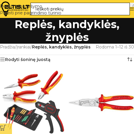
Pereiti prie naršymo
Pereiti prie pagrindinio turinio
Replės, kandyklės,
žnyplės
Pradžia
/
Įrankiai
/
Replės, kandyklės, žnyplės
Rodoma 1–12 iš 30
Rodyti šoninę juostą