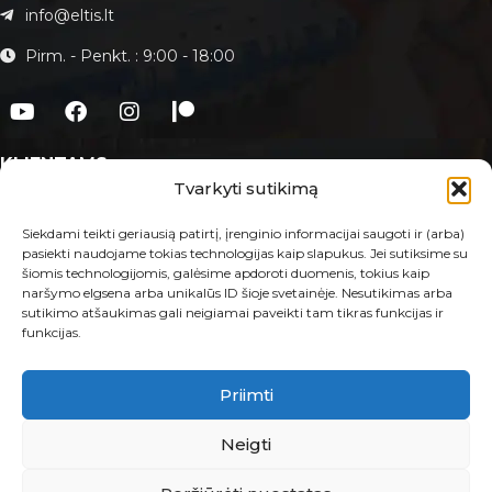
info@eltis.lt
Pirm. - Penkt. : 9:00 - 18:00
KLIENTAMS
Tvarkyti sutikimą
Apie Eltis.lt
Paslaugos
Siekdami teikti geriausią patirtį, įrenginio informacijai saugoti ir (arba)
pasiekti naudojame tokias technologijas kaip slapukus. Jei sutiksime su
Kontaktai
šiomis technologijomis, galėsime apdoroti duomenis, tokius kaip
naršymo elgsena arba unikalūs ID šioje svetainėje. Nesutikimas arba
E-PARDUOTUVĖ
sutikimo atšaukimas gali neigiamai paveikti tam tikras funkcijas ir
funkcijas.
Taisyklės ir sąlygos
Prekių grąžinimas ir garantija
Privatumo politika
Priimti
MB Eltis 2023 © Visos teisės saugomos.
Neigti