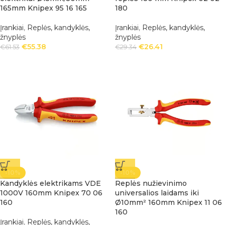
165mm Knipex 95 16 165
180
Įrankiai
,
Replės, kandyklės,
Įrankiai
,
Replės, kandyklės,
žnyplės
žnyplės
€
55.38
€
26.41
€
61.53
€
29.34
-10%
-10%
Kandyklės elektrikams VDE
Replės nužievinimo
1000V 160mm Knipex 70 06
universalios laidams iki
160
Ø10mm² 160mm Knipex 11 06
160
Įrankiai
,
Replės, kandyklės,