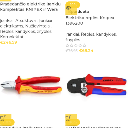
Pradedančio elektriko įrankių
-10%
komplektas KNIPEX ir Wera
Išparduota
Elektriko replės Knipex
Įrankiai
,
Atsuktuvai
,
Įrankiai
1396200
elektrikams
,
Nužievintojai
,
Replės, kandyklės, žnyplės
,
Įrankiai
,
Replės, kandyklės,
Komplektai
žnyplės
€
246.59
€
69.24
€
76.93
-10%
-10%