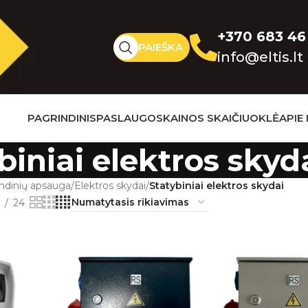
+370 683 46
PAIEŠKA
info@eltis.lt
PAGRINDINIS
PASLAUGOS
KAINOS SKAIČIUOKLĖ
APIE
biniai elektros skyd
andinių apsauga
/
Elektros skydai
/
Statybiniai elektros skydai
24