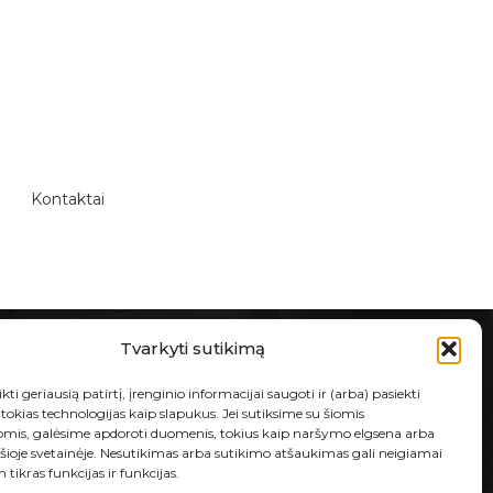
Kontaktai
Tvarkyti sutikimą
kti geriausią patirtį, įrenginio informacijai saugoti ir (arba) pasiekti
okias technologijas kaip slapukus. Jei sutiksime su šiomis
E-PARDUOTUVĖ
omis, galėsime apdoroti duomenis, tokius kaip naršymo elgsena arba
 šioje svetainėje. Nesutikimas arba sutikimo atšaukimas gali neigiamai
Taisyklės ir sąlygos
 tikras funkcijas ir funkcijas.
Prekių grąžinimas ir garantija