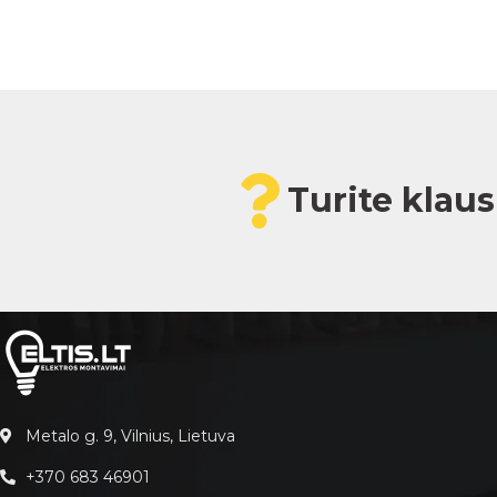
Turite klau
Metalo g. 9, Vilnius, Lietuva
+370 683 46901