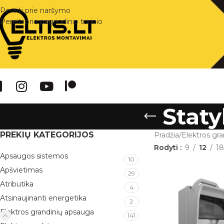
Pereiti prie naršymo
Pereiti prie pagrindinio turinio
Staty
PREKIŲ KATEGORIJOS
Pradžia
/
Elektros gr
Rodyti
9
12
18
Apsaugos sistemos
10
Apšvietimas
29
Atributika
4
Atsinaujinanti energetika
2
Elektros grandinių apsauga
141