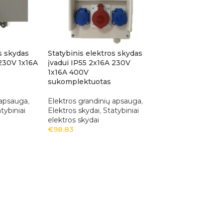
s skydas
Statybinis elektros skydas
 230V 1x16A
įvadui IP55 2x16A 230V
1x16A 400V
sukomplektuotas
 apsauga
,
Elektros grandinių apsauga
,
tybiniai
Elektros skydai
,
Statybiniai
elektros skydai
€
98.83