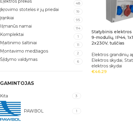
Elektros prekės
48
Įkrovimo stotelės ir jų priedai
19
Įrankiai
95
Išmanūs namai
114
Statybinis elektros
Komplektai
1
9-modulių, IP44, 1x
Maitinimo šaltiniai
2x230V, tuščias
11
Montavimo medžiagos
2
Elektros grandinių 
Šildymo valdymas
Elektros skydai
,
Stat
6
elektros skydai
€
46.29
GAMINTOJAS
Kita
3
PAWBOL
1