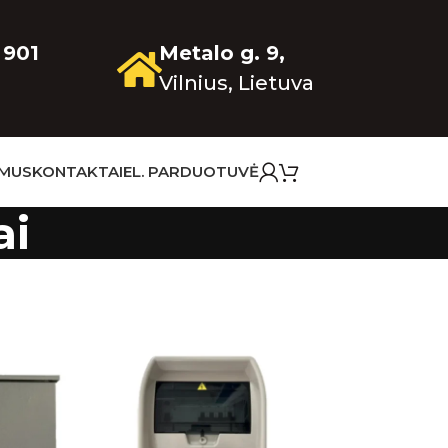
 901
Metalo g. 9,
Vilnius, Lietuva
 MUS
KONTAKTAI
EL. PARDUOTUVĖ
ai