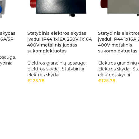
 skydas
Statybinis elektros skydas
Statybinis elektro
16A/5P
įvadui IP44 1x16A 230V 1x16A
įvadui IP44 1x16A
400V metalinis juodas
400V metalinis
sukomplektuotas
sukomplektuotas
apsauga
,
ybiniai
Elektros grandinių apsauga
,
Elektros grandinių
Elektros skydai
,
Statybiniai
Elektros skydai
,
Sta
elektros skydai
elektros skydai
€
125.78
€
125.78