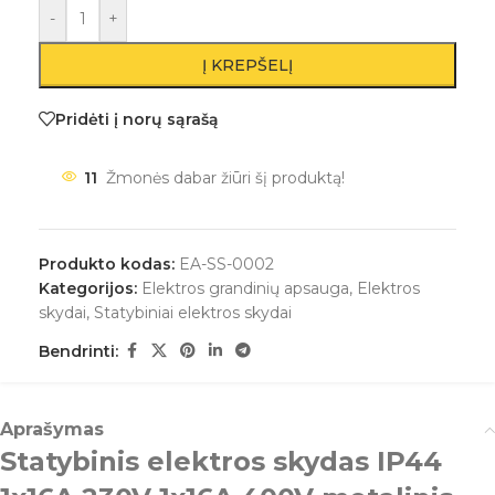
-
+
Į KREPŠELĮ
Pridėti į norų sąrašą
11
Žmonės dabar žiūri šį produktą!
Produkto kodas:
EA-SS-0002
Kategorijos:
Elektros grandinių apsauga
,
Elektros
skydai
,
Statybiniai elektros skydai
Bendrinti:
Aprašymas
Statybinis elektros skydas IP44