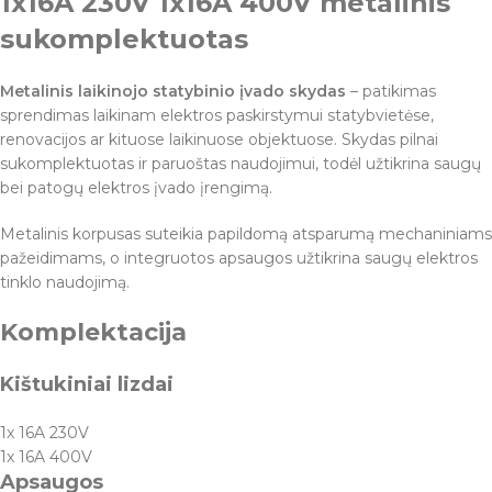
1x16A 230V 1x16A 400V metalinis
sukomplektuotas
Metalinis laikinojo statybinio įvado skydas
– patikimas
sprendimas laikinam elektros paskirstymui statybvietėse,
renovacijos ar kituose laikinuose objektuose. Skydas pilnai
sukomplektuotas ir paruoštas naudojimui, todėl užtikrina saugų
bei patogų elektros įvado įrengimą.
Metalinis korpusas suteikia papildomą atsparumą mechaniniams
pažeidimams, o integruotos apsaugos užtikrina saugų elektros
tinklo naudojimą.
Komplektacija
Kištukiniai lizdai
1x 16A 230V
1x 16A 400V
Apsaugos