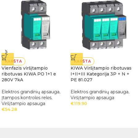
KARŠTA
KARŠTA
Vienfazis viršįtampio
KIWA Viršįtampio ribotuvas
ribotuvas KIWA PO 1+1 e
I+II+III Kategorija 3P + N +
280V 7kA
PE 81.027
Elektros grandinių apsauga
,
Elektros grandinių apsauga
,
Įtampos kontrolės relės
,
Viršįtampio apsauga
Viršįtampio apsauga
€
119.90
€
54.28