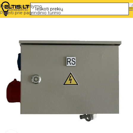
Pereiti prie naršymo
Pereiti prie pagrindinio turinio