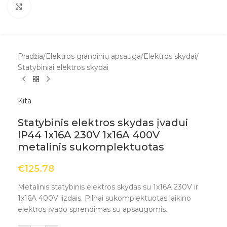
Spustelėkite, kad padidintumėte
Pradžia
/
Elektros grandinių apsauga
/
Elektros skydai
/
Statybiniai elektros skydai
Kita
Statybinis elektros skydas įvadui
IP44 1x16A 230V 1x16A 400V
metalinis sukomplektuotas
€
125.78
Metalinis statybinis elektros skydas su 1x16A 230V ir
1x16A 400V lizdais. Pilnai sukomplektuotas laikino
elektros įvado sprendimas su apsaugomis.