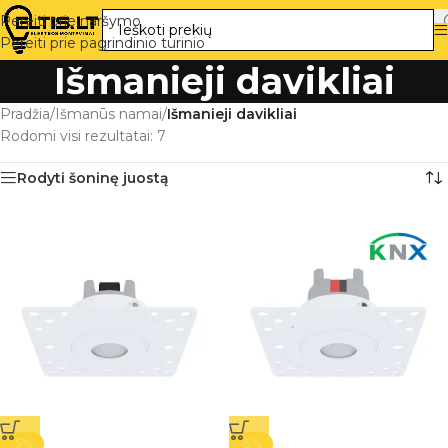
Pereiti prie naršymo
Pereiti prie pagrindinio turinio
Išmanieji davikliai
Pradžia
/
Išmanūs namai
/
Išmanieji davikliai
Rodomi visi rezultatai: 7
Rodyti šoninę juostą
-5%
-5%