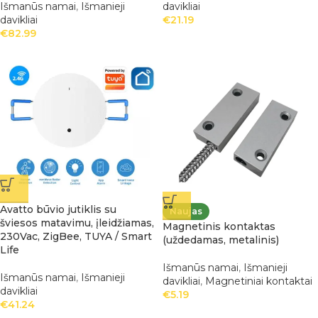
Išmanūs namai
,
Išmanieji
davikliai
davikliai
€
21.19
€
82.99
Avatto būvio jutiklis su
Naujas
šviesos matavimu, įleidžiamas,
Magnetinis kontaktas
230Vac, ZigBee, TUYA / Smart
(uždedamas, metalinis)
Life
Išmanūs namai
,
Išmanieji
Išmanūs namai
,
Išmanieji
davikliai
,
Magnetiniai kontaktai
davikliai
€
5.19
€
41.24