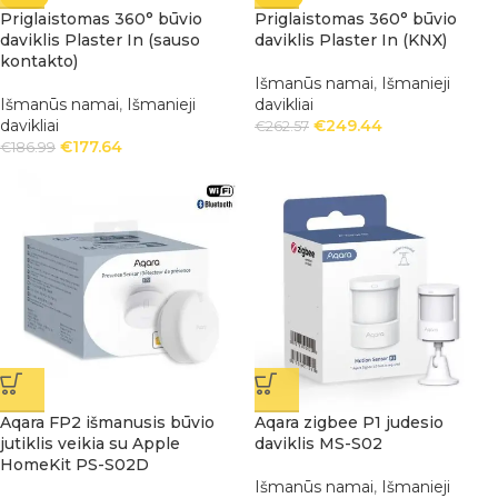
Priglaistomas 360° būvio
Priglaistomas 360° būvio
daviklis Plaster In (sauso
daviklis Plaster In (KNX)
kontakto)
Išmanūs namai
,
Išmanieji
Išmanūs namai
,
Išmanieji
davikliai
davikliai
€
249.44
€
262.57
€
177.64
€
186.99
Aqara FP2 išmanusis būvio
Aqara zigbee P1 judesio
jutiklis veikia su Apple
daviklis MS-S02
HomeKit PS-S02D
Išmanūs namai
,
Išmanieji