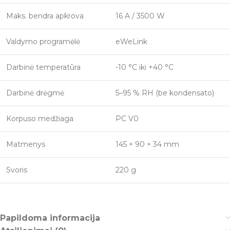
Maks. bendra apkrova
16 A / 3500 W
Valdymo programėlė
eWeLink
Darbinė temperatūra
-10 °C iki +40 °C
Darbinė drėgmė
5–95 % RH (be kondensato)
Korpuso medžiaga
PC V0
Matmenys
145 × 90 × 34 mm
Svoris
220 g
Papildoma informacija