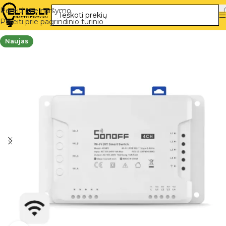
Pereiti prie naršymo
Pereiti prie pagrindinio turinio
Naujas