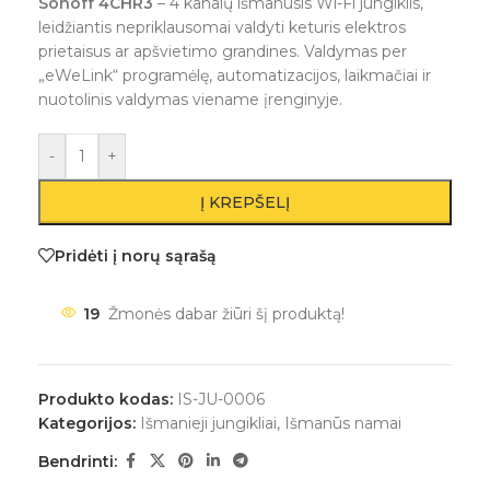
Sonoff 4CHR3
– 4 kanalų išmanusis Wi-Fi jungiklis,
leidžiantis nepriklausomai valdyti keturis elektros
prietaisus ar apšvietimo grandines. Valdymas per
„eWeLink“ programėlę, automatizacijos, laikmačiai ir
nuotolinis valdymas viename įrenginyje.
-
+
Į KREPŠELĮ
Pridėti į norų sąrašą
19
Žmonės dabar žiūri šį produktą!
Produkto kodas:
IS-JU-0006
Kategorijos:
Išmanieji jungikliai
,
Išmanūs namai
Bendrinti: