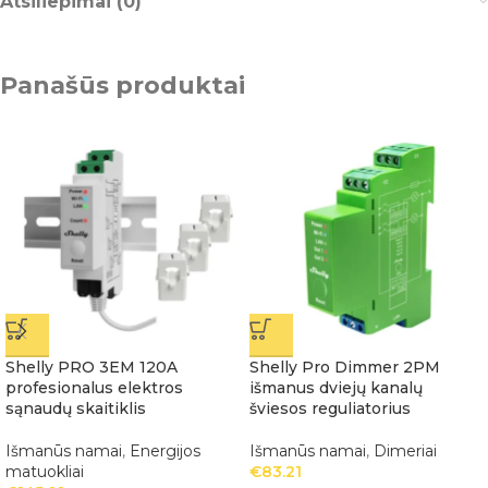
Atsiliepimai (0)
Panašūs produktai
Shelly PRO 3EM 120A
Shelly Pro Dimmer 2PM
profesionalus elektros
išmanus dviejų kanalų
sąnaudų skaitiklis
šviesos reguliatorius
Išmanūs namai
,
Energijos
Išmanūs namai
,
Dimeriai
matuokliai
€
83.21