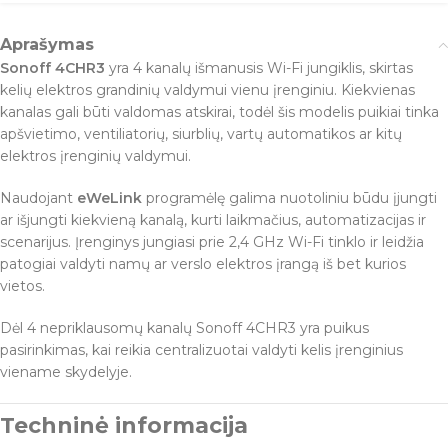
Aprašymas
Sonoff 4CHR3
yra 4 kanalų išmanusis Wi-Fi jungiklis, skirtas
kelių elektros grandinių valdymui vienu įrenginiu. Kiekvienas
kanalas gali būti valdomas atskirai, todėl šis modelis puikiai tinka
apšvietimo, ventiliatorių, siurblių, vartų automatikos ar kitų
elektros įrenginių valdymui.
Naudojant
eWeLink
programėlę galima nuotoliniu būdu įjungti
ar išjungti kiekvieną kanalą, kurti laikmačius, automatizacijas ir
scenarijus. Įrenginys jungiasi prie 2,4 GHz Wi-Fi tinklo ir leidžia
patogiai valdyti namų ar verslo elektros įrangą iš bet kurios
vietos.
Dėl 4 nepriklausomų kanalų Sonoff 4CHR3 yra puikus
pasirinkimas, kai reikia centralizuotai valdyti kelis įrenginius
viename skydelyje.
Techninė informacija