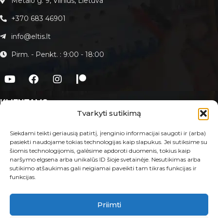
Metalo g. 9, Vilnius, Lietuva
+370 683 46901
info@eltis.lt
Pirm. - Penkt. : 9:00 - 18:00
KLIENTAMS
Tvarkyti sutikimą
Apie Eltis.lt
Paslaugos
Siekdami teikti geriausią patirtį, įrenginio informacijai saugoti ir (arba)
pasiekti naudojame tokias technologijas kaip slapukus. Jei sutiksime su
Kontaktai
šiomis technologijomis, galėsime apdoroti duomenis, tokius kaip
naršymo elgsena arba unikalūs ID šioje svetainėje. Nesutikimas arba
E-PARDUOTUVĖ
sutikimo atšaukimas gali neigiamai paveikti tam tikras funkcijas ir
funkcijas.
Taisyklės ir sąlygos
Prekių grąžinimas ir garantija
Privatumo politika
Priimti