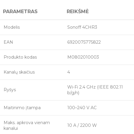
PARAMETRAS
REIKŠMĖ
Modelis
Sonoff 4CHR3
EAN
6920075775822
Produkto kodas
M0802010003
Kanalų skaičius
4
Wi-Fi 2.4 GHz (IEEE 802.11
Ryšys
b/g/n)
Maitinimo įtampa
100–240 V AC
Maks. apkrova vienam
10 A / 2200 W
kanalui