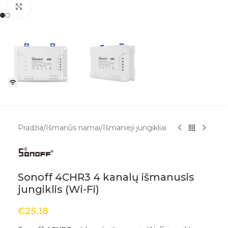
Spustelėkite, kad padidintumėte
Pradžia
/
Išmanūs namai
/
Išmanieji jungikliai
Sonoff 4CHR3 4 kanalų išmanusis
jungiklis (Wi-Fi)
€
25.18