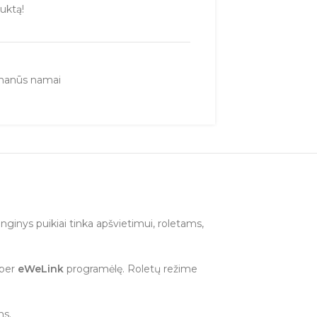
uktą!
manūs namai
enginys puikiai tinka apšvietimui, roletams,
 per
eWeLink
programėlę. Roletų režime
ms.