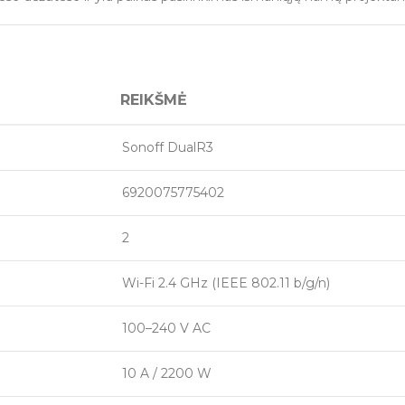
REIKŠMĖ
Sonoff DualR3
6920075775402
2
Wi-Fi 2.4 GHz (IEEE 802.11 b/g/n)
100–240 V AC
10 A / 2200 W