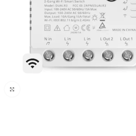
Spustelėkite, kad padidintumėte