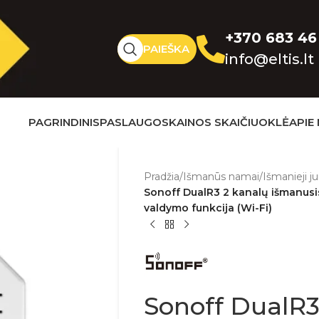
+370 683 46
PAIEŠKA
info@eltis.lt
PAGRINDINIS
PASLAUGOS
KAINOS SKAIČIUOKLĖ
APIE
Pradžia
/
Išmanūs namai
/
Išmanieji ju
Sonoff DualR3 2 kanalų išmanusis 
valdymo funkcija (Wi-Fi)
Sonoff DualR3