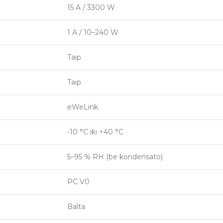
15 A / 3300 W
1 A / 10–240 W
Taip
Taip
eWeLink
-10 °C iki +40 °C
5–95 % RH (be kondensato)
PC V0
Balta