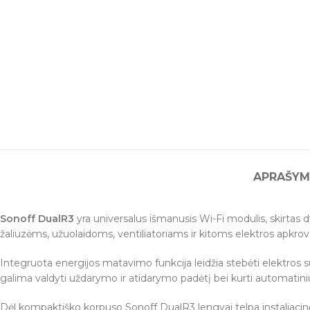
APRAŠYM
Sonoff DualR3
yra universalus išmanusis Wi-Fi modulis, skirtas dv
žaliuzėms, užuolaidoms, ventiliatoriams ir kitoms elektros apkr
Integruota energijos matavimo funkcija leidžia stebėti elektros su
galima valdyti uždarymo ir atidarymo padėtį bei kurti automatiniu
Dėl kompaktiško korpuso Sonoff DualR3 lengvai telpa instaliacin