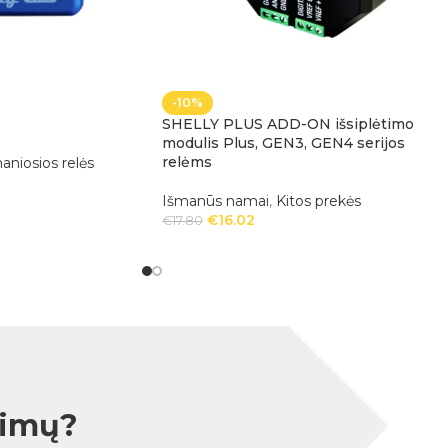
-10%
SHELLY PLUS ADD-ON išsiplėtimo
modulis Plus, GEN3, GEN4 serijos
relėms
aniosios relės
Išmanūs namai
,
Kitos prekės
€
16.02
€
17.80
simų?