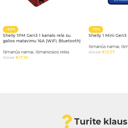
-20%
-10%
Shelly 1PM Gen3 1 kanalo relė su
Shelly 1 Mini Gen3
galios matavimu 16A (WiFi, Bluetooth)
Išmanūs namai
,
Išm
Išmanūs namai
,
Išmaniosios relės
€
13.57
€
15.08
€
17.16
€
21.46
Turite klau