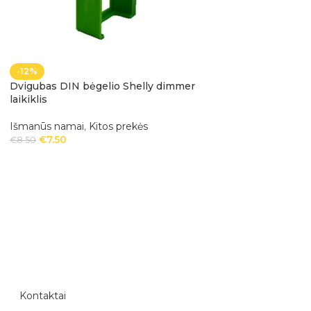
-12%
-12%
Dvigubas DIN bėgelio Shelly dimmer
Dvigubas DIN bėge
laikiklis
laikiklis
Išmanūs namai
,
Kitos prekės
Išmanūs namai
,
Ki
€
7.50
€
7.50
vnt
€
8.50
€
8.50
Kontaktai