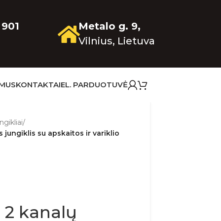
 901
Metalo g. 9,
Vilnius, Lietuva
 MUS
KONTAKTAI
EL. PARDUOTUVĖ
ngikliai
/
jungiklis su apskaitos ir variklio
 2 kanalų