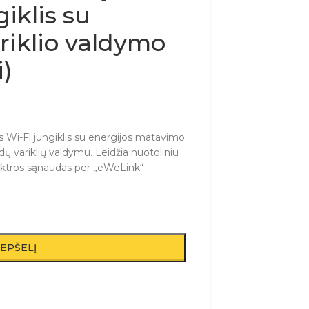
iklis su
ariklio valdymo
i)
s Wi-Fi jungiklis su energijos matavimo
aidų variklių valdymu. Leidžia nuotoliniu
elektros sąnaudas per „eWeLink“
REPŠELĮ