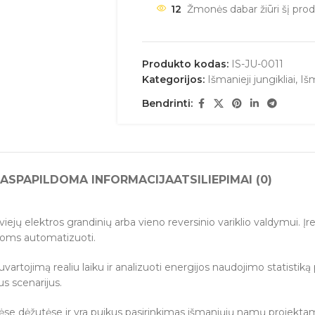
12
Žmonės dabar žiūri šį prod
Produkto kodas:
IS-JU-0011
Kategorijos:
Išmanieji jungikliai
,
Iš
Bendrinti:
AS
PAPILDOMA INFORMACIJA
ATSILIEPIMAI (0)
iejų elektros grandinių arba vieno reversinio variklio valdymui. Įr
ovoms automatizuoti.
vartojimą realiu laiku ir analizuoti energijos naudojimo statistiką
s scenarijus.
ėse dėžutėse ir yra puikus pasirinkimas išmaniųjų namų projekta