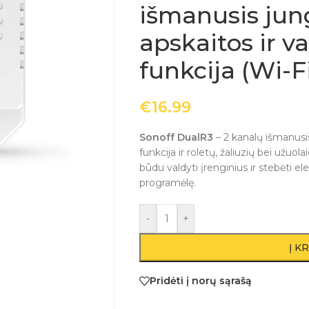
išmanusis jung
apskaitos ir v
funkcija (Wi-F
€
16.99
Sonoff DualR3
– 2 kanalų išmanusi
funkcija ir roletų, žaliuzių bei užuol
būdu valdyti įrenginius ir stebėti 
programėlę.
-
+
Į K
Pridėti į norų sąrašą