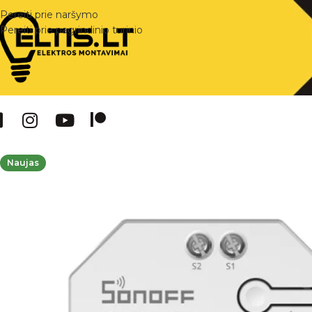
Pereiti prie naršymo
Pereiti prie pagrindinio turinio
Naujas