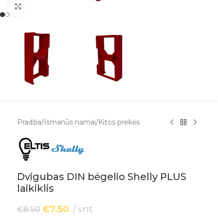
Spustelėkite, kad padidintumėte
Pradžia
/
Išmanūs namai
/
Kitos prekės
Dvigubas DIN bėgelio Shelly PLUS
laikiklis
€
7.50
vnt
€
8.50