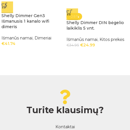
Shelly Dimmer Gen3
-28%
Išmanusis 1 kanalo wifi
Shelly Dimmer DIN bėgelio
dimeris
laikiklis 5 vnt.
Išmanūs namai
,
Dimeriai
Išmanūs namai
,
Kitos prekės
€
41.74
€
24.99
€
34.95
Turite klausimų?
Kontaktai