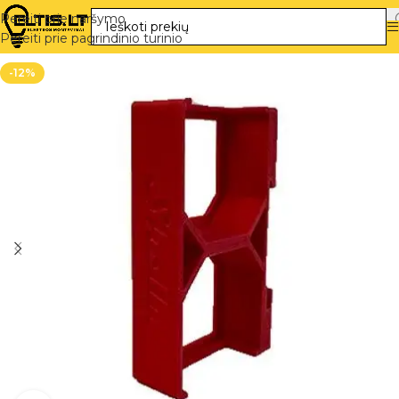
Pereiti prie naršymo
Pereiti prie pagrindinio turinio
-12%