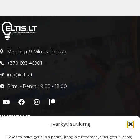
Metalo g. 9, Vilnius, Lietuva
+370 683 46901
info@eltis.lt
Pirm. - Penkt. : 9:00 - 18:00
KLIENTAMS
Tvarkyti sutikimą
Apie Eltis.lt
Paslaugos
Siekdami teikti geriausią patirtį, įrenginio informacijai saugoti ir (arba)