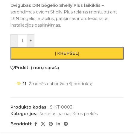
Dvigubas DIN bėgelio Shelly Plus laikiklis
–
sprendimas dviem Shelly Plus relėms montuoti ant
DIN bėgelio. Stabilus, patikimas ir profesionalus
instaliacijos pasirinkimas.
-
+
Į KREPŠELĮ
Pridėti į norų sąrašą
11
Žmonės dabar žiūri šį produktą!
Produkto kodas:
IS-KT-0003
Kategorijos:
Išmanūs namai
,
Kitos prekės
Bendrinti: