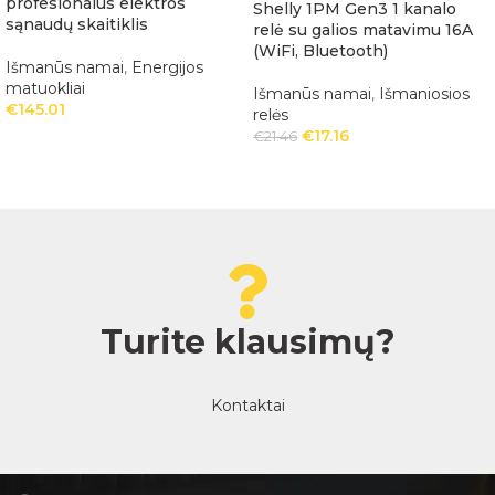
profesionalus elektros
Shelly 1PM Gen3 1 kanalo
sąnaudų skaitiklis
relė su galios matavimu 16A
(WiFi, Bluetooth)
Išmanūs namai
,
Energijos
matuokliai
Išmanūs namai
,
Išmaniosios
€
145.01
relės
€
17.16
€
21.46
Turite klausimų?
Kontaktai