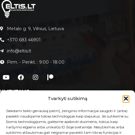
Metalo g. 9, Vilnius, Lietuva
+370 683 46901
info@eltis.lt
Pirm. - Penkt. : 9:00 - 18:00
KLIENTAMS
Tvarkyti sutikimą
Apie Eltis.lt
Paslaugos
Siekdami teikti geriausią patirtį, įrenginio informacijai saugoti ir (arba)
pasiekti naudojame tokias technologijas kaip slapukus. Jei sutiksime su
Kontaktai
šiomis technologijomis, galėsime apdoroti duomenis, tokius kaip
naršymo elgsena arba unikalūs ID šioje svetainėje. Nesutikimas arba
E-PARDUOTUVĖ
sutikimo atšaukimas gali neigiamai paveikti tam tikras funkcijas ir