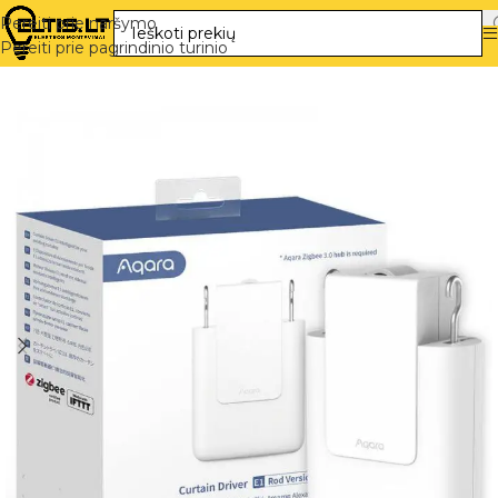
Pereiti prie naršymo
Pereiti prie pagrindinio turinio