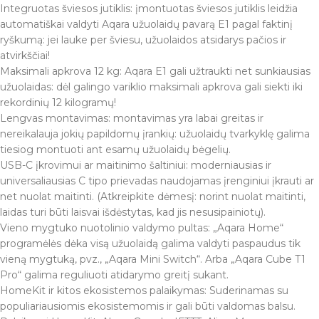
Integruotas šviesos jutiklis: įmontuotas šviesos jutiklis leidžia
automatiškai valdyti Aqara užuolaidų pavarą E1 pagal faktinį
ryškumą: jei lauke per šviesu, užuolaidos atsidarys pačios ir
atvirkščiai!
Maksimali apkrova 12 kg: Aqara E1 gali užtraukti net sunkiausias
užuolaidas: dėl galingo variklio maksimali apkrova gali siekti iki
rekordinių 12 kilogramų!
Lengvas montavimas: montavimas yra labai greitas ir
nereikalauja jokių papildomų įrankių: užuolaidų tvarkyklę galima
tiesiog montuoti ant esamų užuolaidų bėgelių.
USB-C įkrovimui ar maitinimo šaltiniui: moderniausias ir
universaliausias C tipo prievadas naudojamas įrenginiui įkrauti ar
net nuolat maitinti. (Atkreipkite dėmesį: norint nuolat maitinti,
laidas turi būti laisvai išdėstytas, kad jis nesusipainiotų).
Vieno mygtuko nuotolinio valdymo pultas: „Aqara Home“
programėlės dėka visą užuolaidą galima valdyti paspaudus tik
vieną mygtuką, pvz., „Aqara Mini Switch“. Arba „Aqara Cube T1
Pro“ galima reguliuoti atidarymo greitį sukant.
HomeKit ir kitos ekosistemos palaikymas: Suderinamas su
populiariausiomis ekosistemomis ir gali būti valdomas balsu.