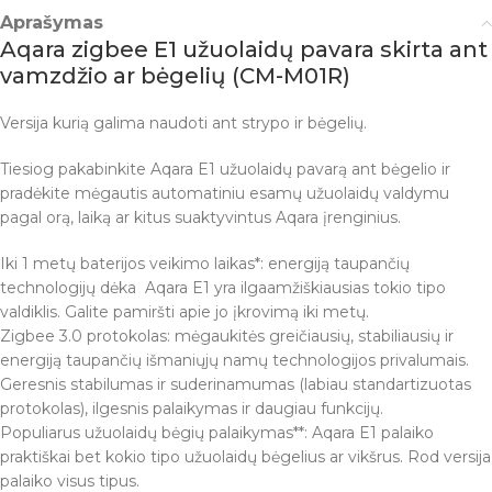
Aprašymas
Aqara zigbee E1 užuolaidų pavara skirta ant
vamzdžio ar bėgelių (CM-M01R)
Versija kurią galima naudoti ant strypo ir bėgelių.
Tiesiog pakabinkite Aqara E1 užuolaidų pavarą ant bėgelio ir
pradėkite mėgautis automatiniu esamų užuolaidų valdymu
pagal orą, laiką ar kitus suaktyvintus Aqara įrenginius.
Iki 1 metų baterijos veikimo laikas*: energiją taupančių
technologijų dėka Aqara E1 yra ilgaamžiškiausias tokio tipo
valdiklis. Galite pamiršti apie jo įkrovimą iki metų.
Zigbee 3.0 protokolas: mėgaukitės greičiausių, stabiliausių ir
energiją taupančių išmaniųjų namų technologijos privalumais.
Geresnis stabilumas ir suderinamumas (labiau standartizuotas
protokolas), ilgesnis palaikymas ir daugiau funkcijų.
Populiarus užuolaidų bėgių palaikymas**: Aqara E1 palaiko
praktiškai bet kokio tipo užuolaidų bėgelius ar vikšrus. Rod versija
palaiko visus tipus.