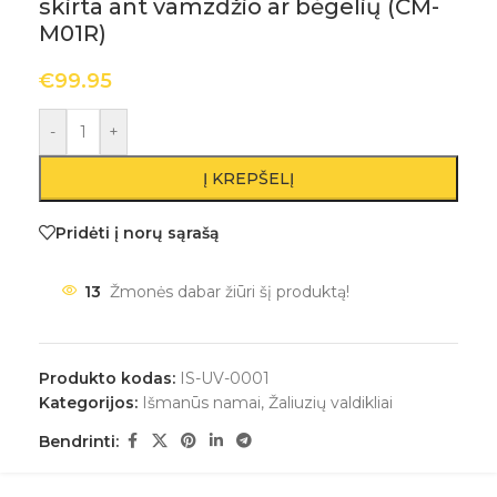
skirta ant vamzdžio ar bėgelių (CM-
M01R)
€
99.95
-
+
Į KREPŠELĮ
Pridėti į norų sąrašą
13
Žmonės dabar žiūri šį produktą!
Produkto kodas:
IS-UV-0001
Kategorijos:
Išmanūs namai
,
Žaliuzių valdikliai
Bendrinti: