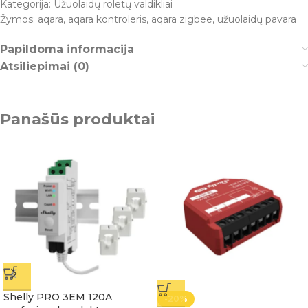
Kategorija:
Užuolaidų roletų valdikliai
Žymos:
aqara
,
aqara kontroleris
,
aqara zigbee
,
užuolaidų pavara
Papildoma informacija
Atsiliepimai (0)
Panašūs produktai
Shelly PRO 3EM 120A
-20%