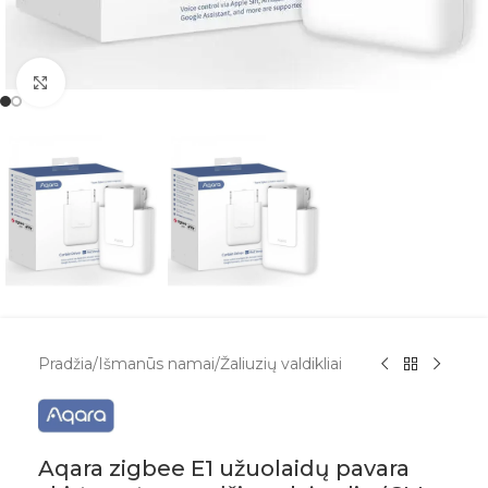
Spustelėkite, kad padidintumėte
Pradžia
/
Išmanūs namai
/
Žaliuzių valdikliai
Aqara zigbee E1 užuolaidų pavara