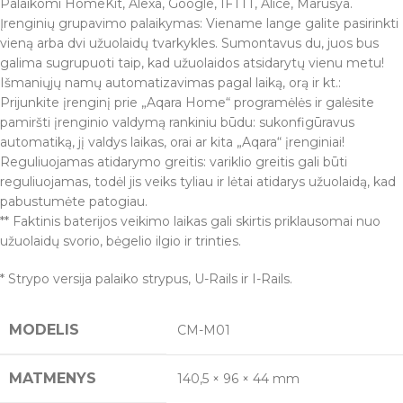
Palaikomi HomeKit, Alexa, Google, IFTTT, Alice, Marusya.
Įrenginių grupavimo palaikymas: Viename lange galite pasirinkti
vieną arba dvi užuolaidų tvarkykles. Sumontavus du, juos bus
galima sugrupuoti taip, kad užuolaidos atsidarytų vienu metu!
Išmaniųjų namų automatizavimas pagal laiką, orą ir kt.:
Prijunkite įrenginį prie „Aqara Home“ programėlės ir galėsite
pamiršti įrenginio valdymą rankiniu būdu: sukonfigūravus
automatiką, jį valdys laikas, orai ar kita „Aqara“ įrenginiai!
Reguliuojamas atidarymo greitis: variklio greitis gali būti
reguliuojamas, todėl jis veiks tyliau ir lėtai atidarys užuolaidą, kad
pabustumėte patogiau.
** Faktinis baterijos veikimo laikas gali skirtis priklausomai nuo
užuolaidų svorio, bėgelio ilgio ir trinties.
* Strypo versija palaiko strypus, U-Rails ir I-Rails.
MODELIS
CM-M01
MATMENYS
140,5 × 96 × 44 mm