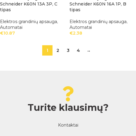
Schneider K60N 13A 3P, C
Schneider K60N 16A 1P, B
tipas
tipas
Elektros grandinių apsauga
,
Elektros grandinių apsauga
,
Automatai
Automatai
€
10.87
€
2.38
1
2
3
4
→
Turite klausimų?
Kontaktai