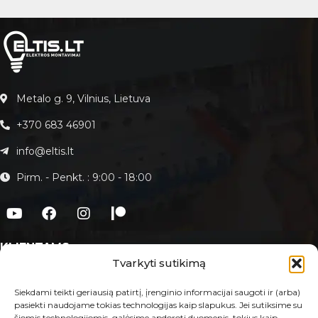
Metalo g. 9, Vilnius, Lietuva
+370 683 46901
info@eltis.lt
Pirm. - Penkt. : 9:00 - 18:00
KLIENTAMS
Tvarkyti sutikimą
Apie Eltis.lt
Paslaugos
Siekdami teikti geriausią patirtį, įrenginio informacijai saugoti ir (arba)
pasiekti naudojame tokias technologijas kaip slapukus. Jei sutiksime su
Kontaktai
šiomis technologijomis, galėsime apdoroti duomenis, tokius kaip