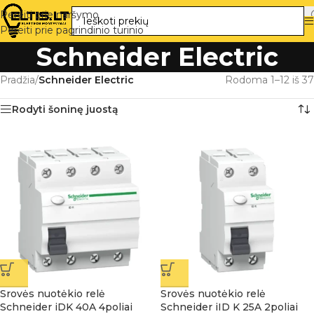
Pereiti prie naršymo
Pereiti prie pagrindinio turinio
Schneider Electric
Pradžia
/
Schneider Electric
Rodoma 1–12 iš 37
Rodyti šoninę juostą
Srovės nuotėkio relė
Srovės nuotėkio relė
Schneider iDK 40A 4poliai
Schneider iID K 25A 2poliai