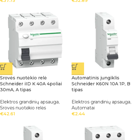
€
37.75
€
32.89
Srovės nuotėkio relė
Automatinis jungiklis
Schneider iID K 40A 4poliai
Schneider K60N 10A 1P, B
30mA, A tipas
tipas
Elektros grandinių apsauga
,
Elektros grandinių apsauga
,
Srovės nuotėkio relės
Automatai
€
42.61
€
2.44