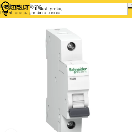
Pereiti prie naršymo
Pereiti prie pagrindinio turinio