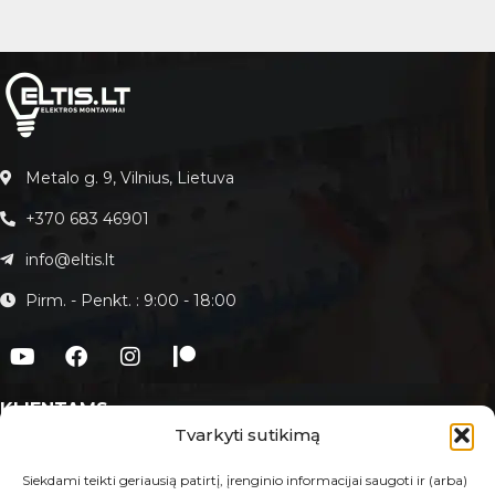
Metalo g. 9, Vilnius, Lietuva
+370 683 46901
info@eltis.lt
Pirm. - Penkt. : 9:00 - 18:00
KLIENTAMS
Tvarkyti sutikimą
Apie Eltis.lt
Paslaugos
Siekdami teikti geriausią patirtį, įrenginio informacijai saugoti ir (arba)