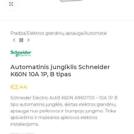
Spustelėkite, kad padidintumėte
Pradžia
/
Elektros grandinių apsauga
/
Automatai
Automatinis jungiklis Schneider
K60N 10A 1P, B tipas
€
2.44
Schneider Electric Acti9 K60N A9K01110 – 10A 1P B
tipo automatinis jungiklis, skirtas elektros grandinių
apsaugai nuo perkrovos ir trumpojo jungimo. Tinka
apšvietimo ir mažesnės apkrovos elektros
instaliacijoms.