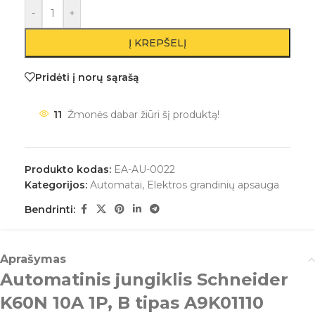
-
+
Į KREPŠELĮ
Pridėti į norų sąrašą
11
Žmonės dabar žiūri šį produktą!
Produkto kodas:
EA-AU-0022
Kategorijos:
Automatai
,
Elektros grandinių apsauga
Bendrinti:
Aprašymas
Automatinis jungiklis Schneider
K60N 10A 1P, B tipas A9K01110