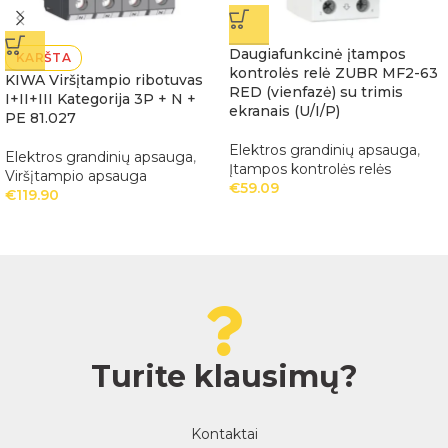
Daugiafunkcinė įtampos
KARŠTA
kontrolės relė ZUBR MF2-63
KIWA Viršįtampio ribotuvas
RED (vienfazė) su trimis
I+II+III Kategorija 3P + N +
ekranais (U/I/P)
PE 81.027
Elektros grandinių apsauga
,
Elektros grandinių apsauga
,
Įtampos kontrolės relės
Viršįtampio apsauga
€
59.09
€
119.90
Turite klausimų?
Kontaktai