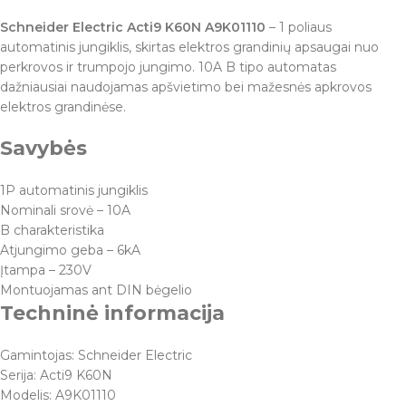
Schneider Electric Acti9 K60N A9K01110
– 1 poliaus
automatinis jungiklis, skirtas elektros grandinių apsaugai nuo
perkrovos ir trumpojo jungimo. 10A B tipo automatas
dažniausiai naudojamas apšvietimo bei mažesnės apkrovos
elektros grandinėse.
Savybės
1P automatinis jungiklis
Nominali srovė – 10A
B charakteristika
Atjungimo geba – 6kA
Įtampa – 230V
Montuojamas ant DIN bėgelio
Techninė informacija
Gamintojas: Schneider Electric
Serija: Acti9 K60N
Modelis: A9K01110