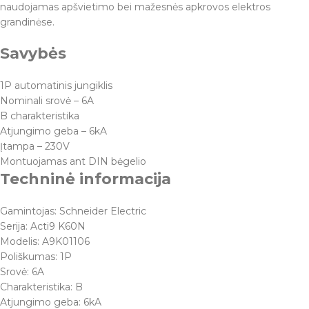
naudojamas apšvietimo bei mažesnės apkrovos elektros
grandinėse.
Savybės
1P automatinis jungiklis
Nominali srovė – 6A
B charakteristika
Atjungimo geba – 6kA
Įtampa – 230V
Montuojamas ant DIN bėgelio
Techninė informacija
Gamintojas: Schneider Electric
Serija: Acti9 K60N
Modelis: A9K01106
Poliškumas: 1P
Srovė: 6A
Charakteristika: B
Atjungimo geba: 6kA