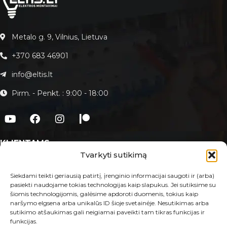
Metalo g. 9, Vilnius, Lietuva
+370 683 46901
info@eltis.lt
Pirm. - Penkt. : 9:00 - 18:00
KLIENTAMS
Tvarkyti sutikimą
Apie Eltis.lt
Paslaugos
Siekdami teikti geriausią patirtį, įrenginio informacijai saugoti ir (arba)
pasiekti naudojame tokias technologijas kaip slapukus. Jei sutiksime su
Kontaktai
šiomis technologijomis, galėsime apdoroti duomenis, tokius kaip
naršymo elgsena arba unikalūs ID šioje svetainėje. Nesutikimas arba
E-PARDUOTUVĖ
sutikimo atšaukimas gali neigiamai paveikti tam tikras funkcijas ir
funkcijas.
Taisyklės ir sąlygos