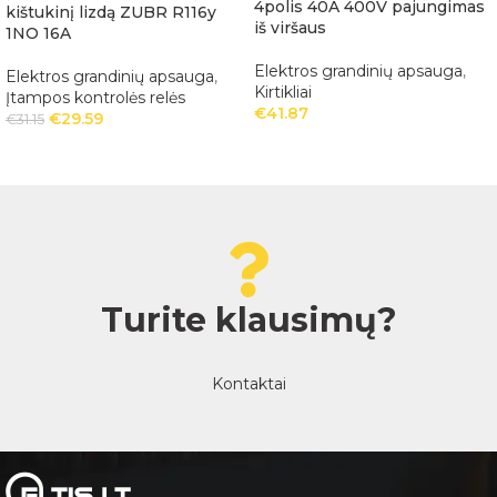
4polis 40A 400V pajungimas
kištukinį lizdą ZUBR R116y
iš viršaus
1NO 16A
Elektros grandinių apsauga
,
Elektros grandinių apsauga
,
Kirtikliai
Įtampos kontrolės relės
€
41.87
€
29.59
€
31.15
Turite klausimų?
Kontaktai