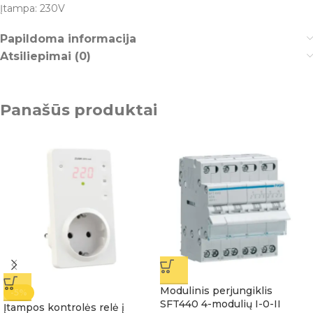
Įtampa: 230V
Papildoma informacija
Atsiliepimai (0)
Panašūs produktai
Modulinis perjungiklis
-5%
SFT440 4-modulių I-0-II
Įtampos kontrolės relė į