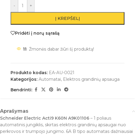
-
+
Į KREPŠELĮ
Pridėti į norų sąrašą
11
Žmonės dabar žiūri šį produktą!
Produkto kodas:
EA-AU-0021
Kategorijos:
Automatai
,
Elektros grandinių apsauga
Bendrinti:
Aprašymas
Schneider Electric Acti9 K60N A9K01106
– 1 poliaus
automatinis jungiklis, skirtas elektros grandinių apsaugai nuo
perkrovos ir trumpojo jungimo. 6A B tipo automatas dažniausiai