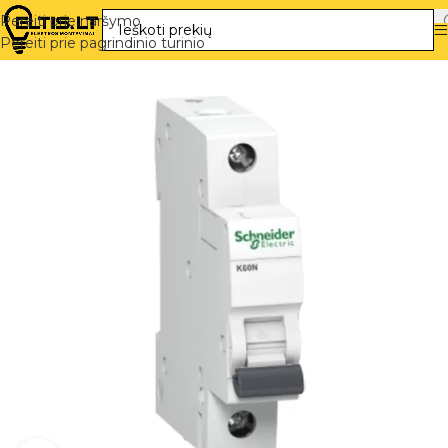
Pereiti prie naršymo
Pereiti prie pagrindinio turinio