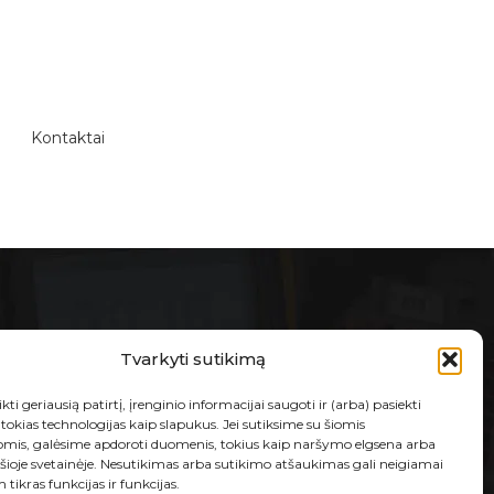
Kontaktai
E-PARDUOTUVĖ
Tvarkyti sutikimą
Taisyklės ir sąlygos
kti geriausią patirtį, įrenginio informacijai saugoti ir (arba) pasiekti
Prekių grąžinimas ir garantija
okias technologijas kaip slapukus. Jei sutiksime su šiomis
omis, galėsime apdoroti duomenis, tokius kaip naršymo elgsena arba
Privatumo politika
 šioje svetainėje. Nesutikimas arba sutikimo atšaukimas gali neigiamai
 tikras funkcijas ir funkcijas.