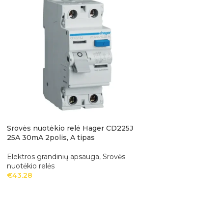
Srovės nuotėkio relė Hager CD225J
Automatinis jungi
25A 30mA 2polis, A tipas
20A 6kA 3polis, B 
Elektros grandinių apsauga
,
Srovės
Elektros grandinių
nuotėkio relės
€
16.11
€
43.28