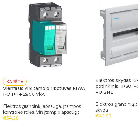
Elektros skydas 12
KARŠTA
potinkinis, IP30, 
Vienfazis viršįtampio ribotuvas KIWA
VU12NE
PO 1+1 e 280V 7kA
Elektros grandinių 
Elektros grandinių apsauga
,
Įtampos
skydai
kontrolės relės
,
Viršįtampio apsauga
€
42.99
€
54.28