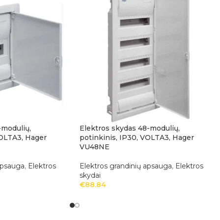
-modulių,
Elektros skydas 48-modulių,
VOLTA3, Hager
potinkinis, IP30, VOLTA3, Hager
VU48NE
apsauga
,
Elektros
Elektros grandinių apsauga
,
Elektros
skydai
€
88.84