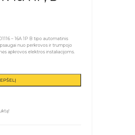
1116 – 16A 1P B tipo automatinis
ų apsaugai nuo perkrovos ir trumpojo
ės apkrovos elektros instaliacijoms.
REPŠELĮ
uktą!