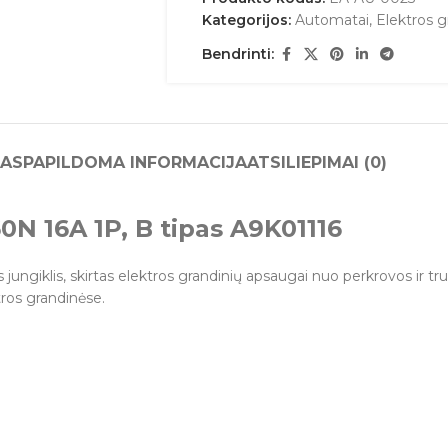
Kategorijos:
Automatai
,
Elektros 
Bendrinti:
AS
PAPILDOMA INFORMACIJA
ATSILIEPIMAI (0)
0N 16A 1P, B tipas A9K01116
s jungiklis, skirtas elektros grandinių apsaugai nuo perkrovos ir
ros grandinėse.