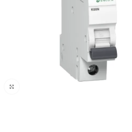
Spustelėkite, kad padidintumėte