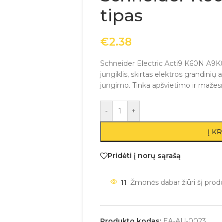
tipas
€
2.38
Schneider Electric Acti9 K60N A9K0
jungiklis, skirtas elektros grandini
jungimo. Tinka apšvietimo ir mažesn
-
+
Į K
Pridėti į norų sąrašą
11
Žmonės dabar žiūri šį prod
Produkto kodas:
EA-AU-0023