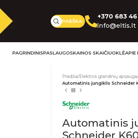
+370 683 46
PAIEŠKA
info@eltis.lt
PAGRINDINIS
PASLAUGOS
KAINOS SKAIČIUOKLĖ
APIE
Pradžia
/
Elektros grandinių apsauga
Automatinis jungiklis Schneider K
Automatinis ju
Schneider K60