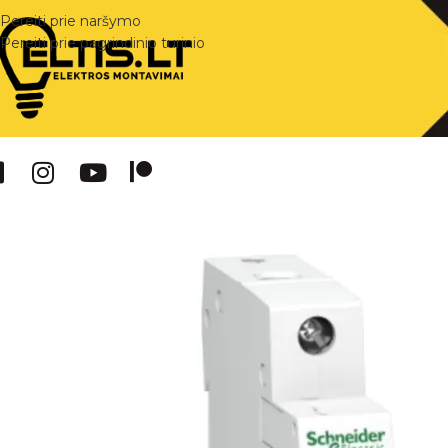
Pereiti prie naršymo
Pereiti prie pagrindinio turinio