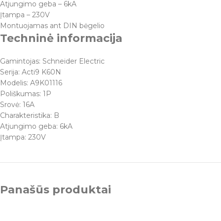
Atjungimo geba – 6kA
Įtampa – 230V
Montuojamas ant DIN bėgelio
Techninė informacija
Gamintojas: Schneider Electric
Serija: Acti9 K60N
Modelis: A9K01116
Poliškumas: 1P
Srovė: 16A
Charakteristika: B
Atjungimo geba: 6kA
Įtampa: 230V
Panašūs produktai