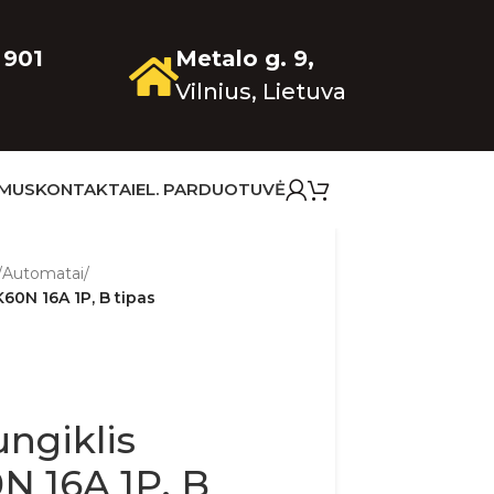
 901
Metalo g. 9,
Vilnius, Lietuva
 MUS
KONTAKTAI
EL. PARDUOTUVĖ
/
Automatai
/
60N 16A 1P, B tipas
ngiklis
N 16A 1P, B