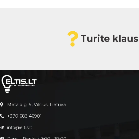
Turite klau
Metalo g. 9, Vilnius, Lietuva
+370 683 46901
info@eltis.lt
Pirm. - Penkt. : 9:00 - 18:00