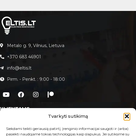
Metalo g. 9, Vilnius, Lietuva
+370 683 46901
info@eltis.lt
Pirm. - Penkt. : 9:00 - 18:00
KLIENTAMS
Tvarkyti sutikimą
Apie Eltis.lt
Paslaugos
Siekdami teikti geriausią patirtį, įrenginio informacijai saugoti ir (arba)
pasiekti naudojame tokias technologijas kaip slapukus. Jei sutiksime su
Kontaktai