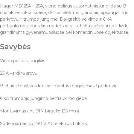
Hager MB125A – 25A, vieno poliaus automatinis jungiklis su B
charakteristikos kreive, skirtas elektros grandinių apsaugai nuo
perkrovų ir trumpo jungimo. Dėl greito veikimo ir 6 kA
pertraukimo gebos šis modelis idealiai tinka apšvietimo ir lizdų
grandinėms gyvenamuosiuose bei komerciniuose objektuose.
Savybės
Vieno poliaus jungiklis
25 A vardinė srovė
B charakteristikos kreivė – greitas reagavimas į perkrovą
6 kA trumpojo jungimo pertraukimo geba
Montavimas ant DIN bėgelio (35 mm)
Suderinamas su 230 V AC elektros tinklais