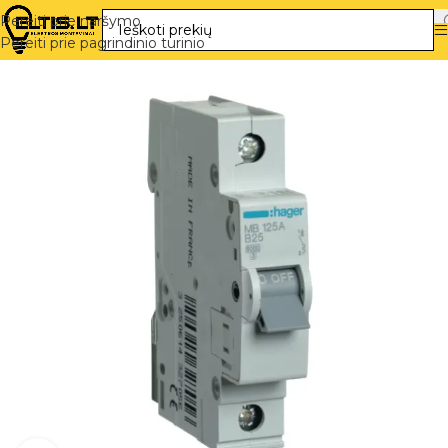
Pereiti prie naršymo
Pereiti prie pagrindinio turinio