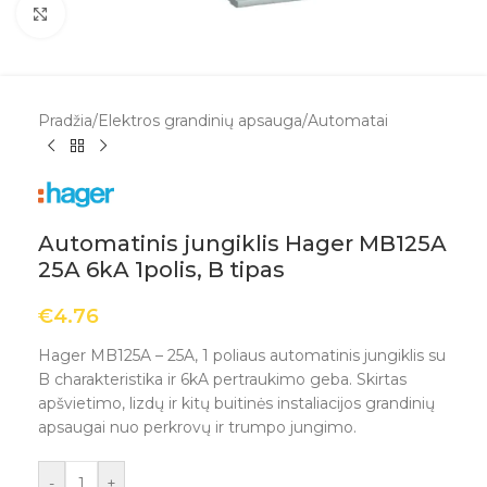
Spustelėkite, kad padidintumėte
Pradžia
/
Elektros grandinių apsauga
/
Automatai
Automatinis jungiklis Hager MB125A
25A 6kA 1polis, B tipas
€
4.76
Hager MB125A – 25A, 1 poliaus automatinis jungiklis su
B charakteristika ir 6kA pertraukimo geba. Skirtas
apšvietimo, lizdų ir kitų buitinės instaliacijos grandinių
apsaugai nuo perkrovų ir trumpo jungimo.
-
+