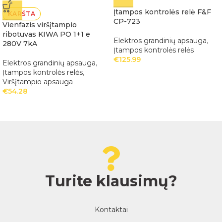
Įtampos kontrolės relė F&F
KARŠTA
CP-723
Vienfazis viršįtampio
ribotuvas KIWA PO 1+1 e
Elektros grandinių apsauga
,
280V 7kA
Įtampos kontrolės relės
€
125.99
Elektros grandinių apsauga
,
Įtampos kontrolės relės
,
Viršįtampio apsauga
€
54.28
Turite klausimų?
Kontaktai