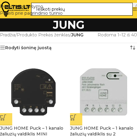
Pereiti prie naršymo
Pereiti prie pagrindinio turinio
JUNG
Pradžia
/
Produkto Prekės ženklas
/
JUNG
Rodoma 1–12 iš 40
Rodyti šoninę juostą
JUNG HOME Puck – 1 kanalo
JUNG HOME Puck – 1 kanalo
žaliuzių valdiklis MINI
žaliuzių valdiklis su 2