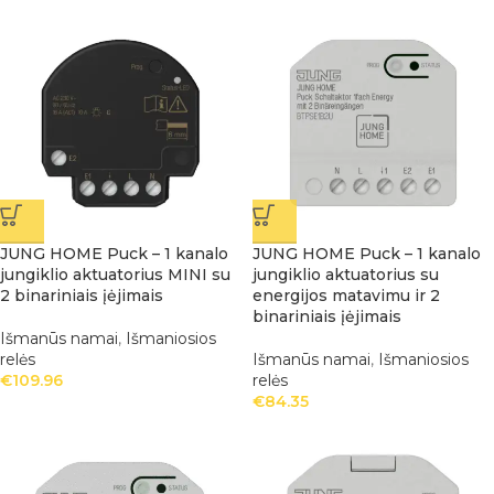
JUNG HOME Puck – 1 kanalo
JUNG HOME Puck – 1 kanalo
jungiklio aktuatorius MINI su
jungiklio aktuatorius su
2 binariniais įėjimais
energijos matavimu ir 2
binariniais įėjimais
Išmanūs namai
,
Išmaniosios
relės
Išmanūs namai
,
Išmaniosios
€
109.96
relės
€
84.35