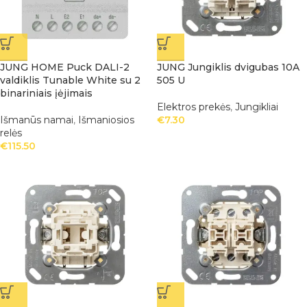
JUNG HOME Puck DALI-2
JUNG Jungiklis dvigubas 10A
valdiklis Tunable White su 2
505 U
binariniais įėjimais
Elektros prekės
,
Jungikliai
Išmanūs namai
,
Išmaniosios
€
7.30
relės
€
115.50