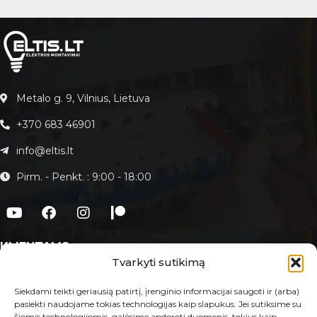
Metalo g. 9, Vilnius, Lietuva
+370 683 46901
info@eltis.lt
Pirm. - Penkt. : 9:00 - 18:00
KLIENTAMS
Tvarkyti sutikimą
Apie Eltis.lt
Paslaugos
Siekdami teikti geriausią patirtį, įrenginio informacijai saugoti ir (arba)
pasiekti naudojame tokias technologijas kaip slapukus. Jei sutiksime su
Kontaktai
šiomis technologijomis, galėsime apdoroti duomenis, tokius kaip