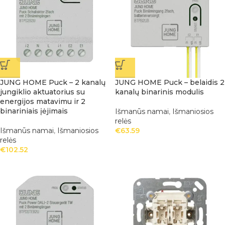
JUNG HOME Puck – 2 kanalų
JUNG HOME Puck – belaidis 2
jungiklio aktuatorius su
kanalų binarinis modulis
energijos matavimu ir 2
binariniais įėjimais
Išmanūs namai
,
Išmaniosios
relės
Išmanūs namai
,
Išmaniosios
€
63.59
relės
€
102.52