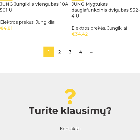
JUNG Jungiklis viengubas 10A
JUNG Mygtukas
501 U
daugiafunkcinis dvigubas 532-
4 U
Elektros prekės
,
Jungikliai
€
4.81
Elektros prekės
,
Jungikliai
€
34.42
1
2
3
4
→
Turite klausimų?
Kontaktai