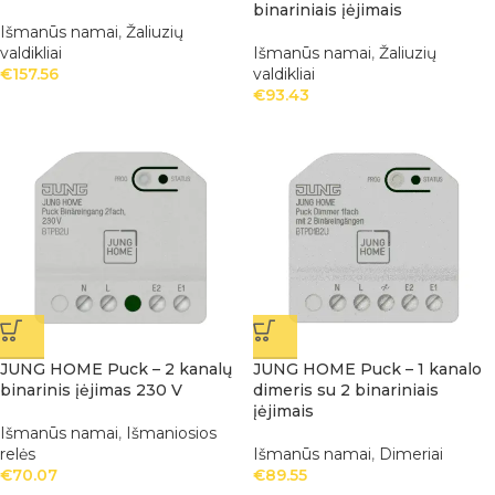
binariniais įėjimais
Išmanūs namai
,
Žaliuzių
valdikliai
Išmanūs namai
,
Žaliuzių
€
157.56
valdikliai
€
93.43
JUNG HOME Puck – 2 kanalų
JUNG HOME Puck – 1 kanalo
binarinis įėjimas 230 V
dimeris su 2 binariniais
įėjimais
Išmanūs namai
,
Išmaniosios
relės
Išmanūs namai
,
Dimeriai
€
70.07
€
89.55