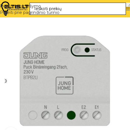
Pereiti prie naršymo
Pereiti prie pagrindinio turinio