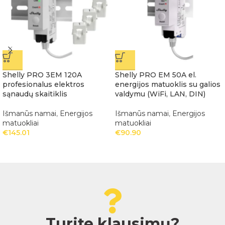
Shelly PRO 3EM 120A
Shelly PRO EM 50A el.
profesionalus elektros
energijos matuoklis su galios
sąnaudų skaitiklis
valdymu (WiFi, LAN, DIN)
Išmanūs namai
,
Energijos
Išmanūs namai
,
Energijos
matuokliai
matuokliai
€
145.01
€
90.90
Turite klausimų?