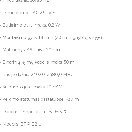
• Tinklo dažnis: 50/60 Hz
• Įėjimo įtampa: AC 230 V ~
• Budėjimo galia: maks. 0,2 W
• Montavimo gylis: 18 mm (20 mm gnybtų srityje)
• Matmenys: 46 × 46 × 20 mm
• Binarinių įėjimų kabelis: maks. 50 m
• Radijo dažnis: 2402,0–2480,0 MHz
• Siuntimo galia: maks. 10 mW
• Veikimo atstumas pastatuose: ~30 m
• Darbinė temperatūra: −5…+45 °C
• Modelis: BT P B2 U