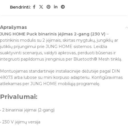
Bendrinti:
Aprašymas
JUNG HOME Puck binarinis įėjimas 2-gang (230 V)
–
potinkinis modulis su 2 įėjimais, skirtas mygtukų, jungiklių ar
jutiklių prijungimui prie JUNG HOME sistemos. Leidžia
suaktyvinti scenarijus, valdyti apkrovas, perduoti būsenas ir
integruoti papildomus įrenginius per Bluetooth® Mesh tinklą.
Montuojamas standartinėje instaliacinėje dėžutėje pagal DIN
49073 arba lubose su mini korpuso adapteriu. Konfigūravimas
atliekamas per JUNG HOME mobiliąją programėlę.
Privalumai:
• 2 binariniai įėjimai (2-gang)
• 230 V įėjimų versija