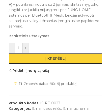
V)
– potinkinis modulis su 2 įėjimais, skirtas mygtukų,
jungiklių ar jutiklių prijungimui prie JUNG HOME
sistemos per Bluetooth® Mesh. Leidžia aktyvuoti
scenarijus ir valdyti išmanius įrenginius be papildomo
serverio.
Išankstinis užsakymas
-
+
Į KREPŠELĮ
Pridėti į norų sąrašą
11
Žmonės dabar žiūri šį produktą!
Produkto kodas:
IS-RE-0023
Kategorijos:
Išmaniosios relės
,
Išmanūs namai