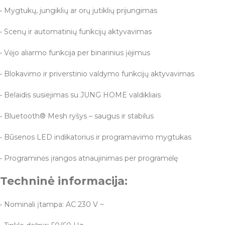
• Mygtukų, jungiklių ar orų jutiklių prijungimas
• Scenų ir automatinių funkcijų aktyvavimas
• Vėjo aliarmo funkcija per binarinius įėjimus
• Blokavimo ir priverstinio valdymo funkcijų aktyvavimas
• Belaidis susiejimas su JUNG HOME valdikliais
• Bluetooth® Mesh ryšys – saugus ir stabilus
• Būsenos LED indikatorius ir programavimo mygtukas
• Programinės įrangos atnaujinimas per programėlę
Techninė informacija:
• Nominali įtampa: AC 230 V ~