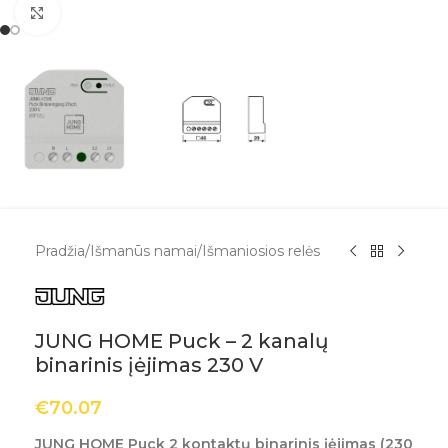
Spustelėkite, kad padidintumėte
Pradžia
/
Išmanūs namai
/
Išmaniosios relės
JUNG HOME Puck – 2 kanalų
binarinis įėjimas 230 V
€
70.07
JUNG HOME Puck 2 kontaktų binarinis įėjimas (230