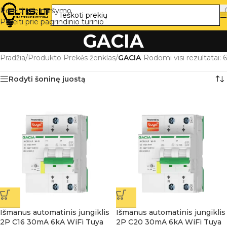
Pereiti prie naršymo
Pereiti prie pagrindinio turinio
GACIA
Pradžia
/
Produkto Prekės ženklas
/
GACIA
Rodomi visi rezultatai: 6
Rodyti šoninę juostą
Išmanus automatinis jungiklis
Išmanus automatinis jungiklis
2P C16 30mA 6kA WiFi Tuya
2P C20 30mA 6kA WiFi Tuya