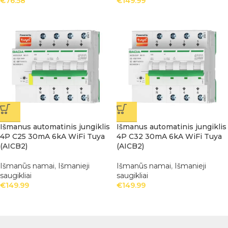
€
76.58
€
149.99
Išmanus automatinis jungiklis
Išmanus automatinis jungiklis
4P C25 30mA 6kA WiFi Tuya
4P C32 30mA 6kA WiFi Tuya
(AICB2)
(AICB2)
Išmanūs namai
,
Išmanieji
Išmanūs namai
,
Išmanieji
saugikliai
saugikliai
€
149.99
€
149.99