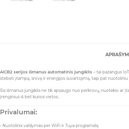
APRAŠYM
AICB2 serijos išmanus automatinis jungiklis
– tai pažangus IoT 
stebėti įtampą, srovę ir energijos suvartojimą, taip pat nuotolini
Šis išmanus jungiklis ne tik apsaugo nuo perkrovų, nuotėkio ar įt
įrenginius iš bet kurios vietos.
Privalumai:
• Nuotolinis valdymas per WiFi ir Tuya programėlę