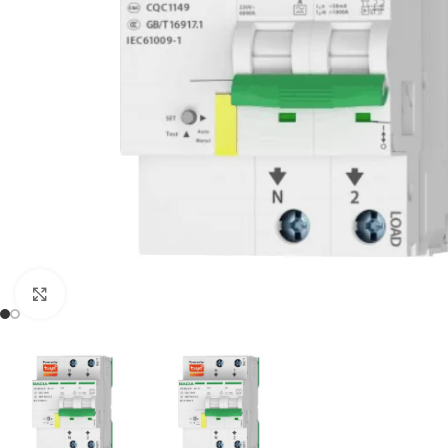
Spustelėkite, kad padidintumėte