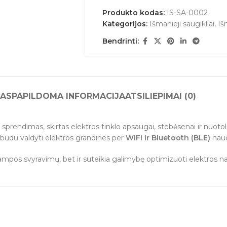
Produkto kodas:
IS-SA-0002
Kategorijos:
Išmanieji saugikliai
,
Iš
Bendrinti:
AS
PAPILDOMA INFORMACIJA
ATSILIEPIMAI (0)
sprendimas, skirtas elektros tinklo apsaugai, stebėsenai ir nuotoli
u būdu valdyti elektros grandines per
WiFi ir Bluetooth (BLE)
naud
ampos svyravimų, bet ir suteikia galimybę optimizuoti elektros na