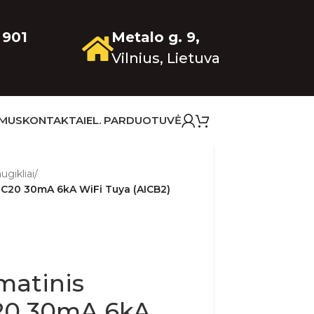
 901
Metalo g. 9,
Vilnius, Lietuva
 MUS
KONTAKTAI
EL. PARDUOTUVĖ
ugikliai
/
P C20 30mA 6kA WiFi Tuya (AICB2)
matinis
C20 30mA 6kA