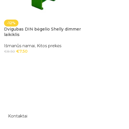
-12%
-28%
Dvigubas DIN bėgelio Shelly dimmer
Shelly Dimmer DIN 
laikiklis
vnt.
Išmanūs namai
,
Kitos prekės
Išmanūs namai
,
Ki
€
7.50
€
24.99
€
8.50
€
34.95
Kontaktai