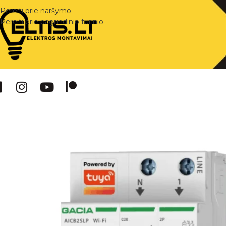
Pereiti prie naršymo
Pereiti prie pagrindinio turinio