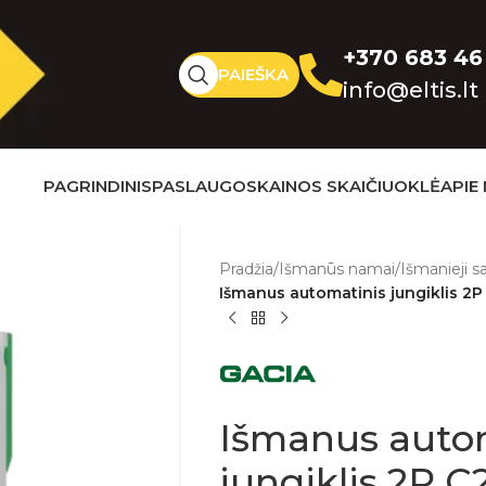
+370 683 46
PAIEŠKA
info@eltis.lt
PAGRINDINIS
PASLAUGOS
KAINOS SKAIČIUOKLĖ
APIE
Pradžia
/
Išmanūs namai
/
Išmanieji sa
Išmanus automatinis jungiklis 2
Išmanus auto
jungiklis 2P 