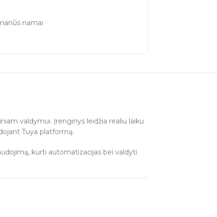
manūs namai
niam valdymui. Įrenginys leidžia realiu laiku
ojant Tuya platformą.
udojimą, kurti automatizacijas bei valdyti