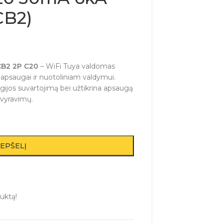
CB2)
ICB2 2P C20
– WiFi Tuya valdomas
ų apsaugai ir nuotoliniam valdymui.
rgijos suvartojimą bei užtikrina apsaugą
svyravimų.
REPŠELĮ
uktą!