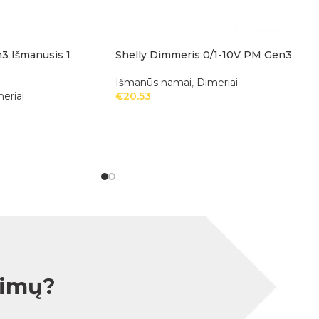
3 Išmanusis 1
Shelly Dimmeris 0/1-10V PM Gen3
Išmanūs namai
,
Dimeriai
eriai
€
20.53
simų?