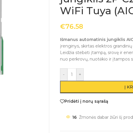
WiFi Tuya (AI
€
76.58
Išmanus automatinis jungiklis A
įrenginys, skirtas elektros grandini
Leidžia stebėti įtampą, srovę ir ene
nuo perkrovų, nuotėkio ir įtampos 
-
+
Į K
Pridėti į norų sąrašą
16
Žmonės dabar žiūri šį prod