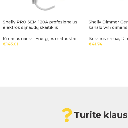
Shelly PRO 3EM 120A profesionalus
Shelly Dimmer Gen
elektros sąnaudų skaitiklis
kanalo wifi dimeris
Išmanūs namai
,
Energijos matuokliai
Išmanūs namai
,
Dim
€
145.01
€
41.74
Turite klau