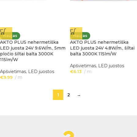
Naujas
Naujas
AKTO PLUS nehermetiška
AKTO PLUS nehermetiška
LED juosta 24V 9.6W/m., 5mm
LED juosta 24V 4.8W/m., šiltai
pločio šiltai balta 3000K
balta 3000K 115lm/W
115lm/W
Apšvietimas
,
LED juostos
Apšvietimas
,
LED juostos
€
6.13
m
€
9.99
m
1
2
→