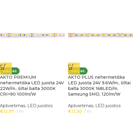
Naujas
Naujas
AKTO PREMIUM
AKTO PLUS nehermetiška
nehermetiška LED juosta 24V
LED juosta 24V 9.6W/m., šiltai
22W/m., šiltai balta 3000K
balta 3000K 168LED/m,
CRI>90 100lm/W
Samsung SMD, 120lm/W
Apšvietimas
,
LED juostos
Apšvietimas
,
LED juostos
€
12.97
m
€
12.50
m