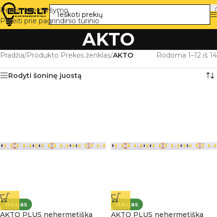
Pereiti prie naršymo
Pereiti prie pagrindinio turinio
AKTO
Pradžia
/
Produkto Prekės ženklas
/
AKTO
Rodoma 1–12 iš 14
Rodyti šoninę juostą
Naujas
Naujas
AKTO PLUS nehermetiška
AKTO PLUS nehermetiška