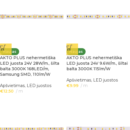
Naujas
Naujas
AKTO PLUS nehermetiška
AKTO PLUS nehermetiška
LED juosta 24V 28W/m., šilta
LED juosta 24V 9.6W/m., šiltai
balta 3000K 168LED/m,
balta 3000K 115lm/W
Samsung SMD, 110lm/W
Apšvietimas
,
LED juostos
Apšvietimas
,
LED juostos
€
9.99
m
€
12.50
m