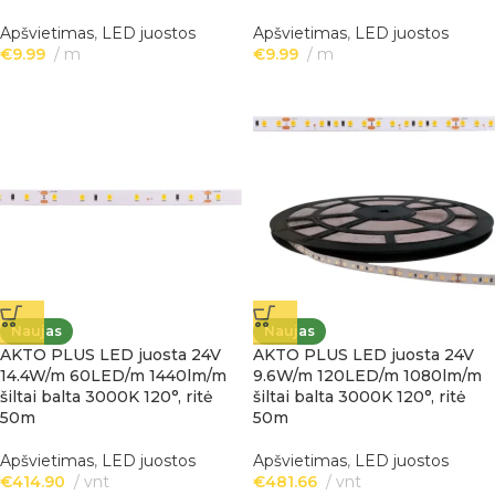
Apšvietimas
,
LED juostos
Apšvietimas
,
LED juostos
€
9.99
m
€
9.99
m
Naujas
Naujas
AKTO PLUS LED juosta 24V
AKTO PLUS LED juosta 24V
14.4W/m 60LED/m 1440lm/m
9.6W/m 120LED/m 1080lm/m
šiltai balta 3000K 120°, ritė
šiltai balta 3000K 120°, ritė
50m
50m
Apšvietimas
,
LED juostos
Apšvietimas
,
LED juostos
€
414.90
vnt
€
481.66
vnt