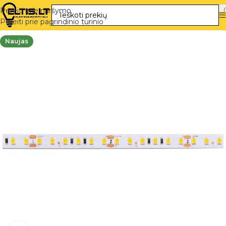
Pereiti prie naršymo
Pereiti prie pagrindinio turinio
Naujas