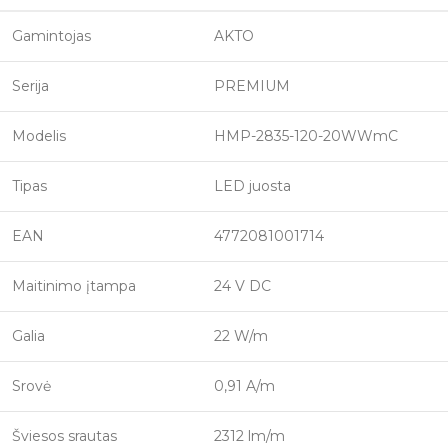
Gamintojas
AKTO
Serija
PREMIUM
Modelis
HMP-2835-120-20WWmC
Tipas
LED juosta
EAN
4772081001714
Maitinimo įtampa
24 V DC
Galia
22 W/m
Srovė
0,91 A/m
Šviesos srautas
2312 lm/m