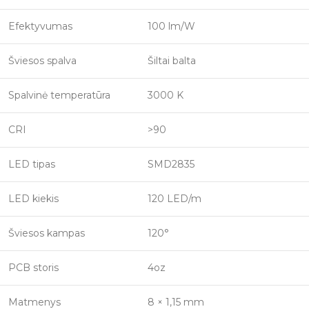
Efektyvumas
100 lm/W
Šviesos spalva
Šiltai balta
Spalvinė temperatūra
3000 K
CRI
>90
LED tipas
SMD2835
LED kiekis
120 LED/m
Šviesos kampas
120°
PCB storis
4oz
Matmenys
8 × 1,15 mm