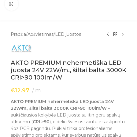
Spustelėkite, kad padidintumėte
Pradžia
/
Apšvietimas
/
LED juostos
AKTO PREMIUM nehermetiška LED
juosta 24V 22W/m., šiltai balta 3000K
CRI>90 100lm/W
€
12.97
m
AKTO PREMIUM nehermetiška LED juosta 24V
22W/m., šiltai balta 3000K CRI>90 100lm/W
–
aukščiausios kokybės LED juosta su itin geru spalvų
atkūrimu (
CRI >90
), dideliu šviesos srautu ir sustiprintu
4oz PCB pagrindu. Puikiai tinka profesionaliems
apšvietimo projektams, kur svarbus natūralus spalvų