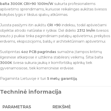
balta 3000K CRI>90 100lm/W
sukurta profesionaliems
apšvietimo sprendimams, kuriuose reikalingas aukštas šviesos
kokybės lygis ir tikslus spalvų atkūrimas.
Juosta pasižymi itin aukštu
CRI >90
indeksu, todėl apšviečiami
objektai atrodo natūraliai ir ryškiai. Dėl didelio
2312 lm/m
šviesos
srauto ji puikiai tinka pagrindiniam patalpų apšvietimui, prekybos
erdvėms, ekspozicijoms, baldų ir architektūriniam apšvietimui.
Sustiprintas
4oz PCB pagrindas
sumažina įtampos kritimą
ilgesnėse atkarpose ir užtikrina stabilesnį veikimą. Šiltai balta
3000K
šviesa sukuria jaukią ir komfortišką aplinką tiek
gyvenamosiose, tiek komercinėse erdvėse.
Pagaminta Lietuvoje ir turi
5 metų garantiją
.
Techninė informacija
PARAMETRAS
REIKŠMĖ