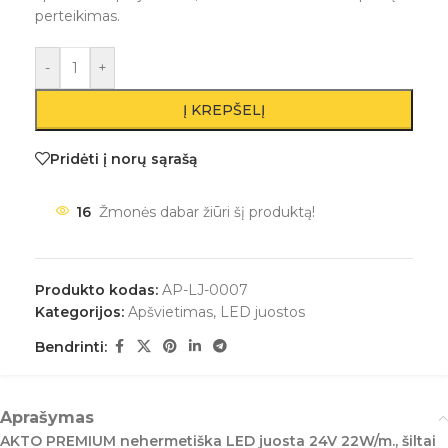
perteikimas.
-
+
Į KREPŠELĮ
Pridėti į norų sąrašą
16
Žmonės dabar žiūri šį produktą!
Produkto kodas:
AP-LJ-0007
Kategorijos:
Apšvietimas
,
LED juostos
Bendrinti:
Aprašymas
AKTO PREMIUM nehermetiška LED juosta 24V 22W/m., šiltai