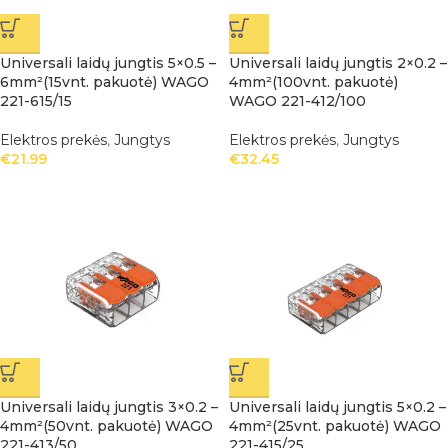
Universali laidų jungtis 5×0.5 –
Universali laidų jungtis 2×0.2 –
6mm²(15vnt. pakuotė) WAGO
4mm²(100vnt. pakuotė)
221-615/15
WAGO 221-412/100
Elektros prekės
,
Jungtys
Elektros prekės
,
Jungtys
€
21.99
€
32.45
Universali laidų jungtis 3×0.2 –
Universali laidų jungtis 5×0.2 –
4mm²(50vnt. pakuotė) WAGO
4mm²(25vnt. pakuotė) WAGO
221-413/50
221-415/25