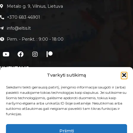
Metalo g. 9, Vilnius, Lietuva
+370 683 46901
info@eltis.lt
Pirm. - Penkt. : 9:00 - 18:00
KLIENTAMS
Tvarkyti sutikimą
Apie Eltis.lt
Paslaugos
Siekdami teikti geriausią patirtį, įrenginio informacijai saugoti ir (arba)
pasiekti naudojame tokias technologijas kaip slapukus. Jei sutiksime su
Kontaktai
šiomis technologijomis, galėsime apdoroti duomenis, tokius kaip
naršymo elgsena arba unikalūs ID šioje svetainėje. Nesutikimas arba
E-PARDUOTUVĖ
sutikimo atšaukimas gali neigiamai paveikti tam tikras funkcijas ir
funkcijas.
Taisyklės ir sąlygos
Prekių grąžinimas ir garantija
Privatumo politika
Priimti