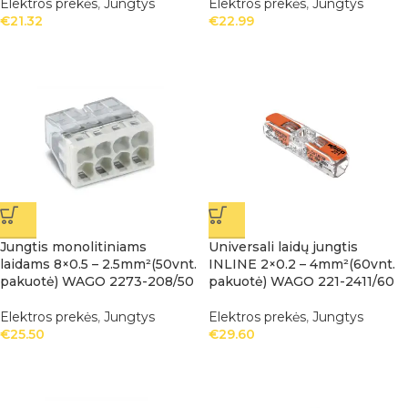
Elektros prekės
,
Jungtys
Elektros prekės
,
Jungtys
€
21.32
€
22.99
Jungtis monolitiniams
Universali laidų jungtis
laidams 8×0.5 – 2.5mm²(50vnt.
INLINE 2×0.2 – 4mm²(60vnt.
pakuotė) WAGO 2273-208/50
pakuotė) WAGO 221-2411/60
Elektros prekės
,
Jungtys
Elektros prekės
,
Jungtys
€
25.50
€
29.60