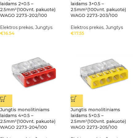
laidams 2×0.5 –
laidams 3×0.5 –
2.5mm²(100vnt. pakuotė)
2.5mm²(100vnt. pakuotė)
WAGO 2273-202/100
WAGO 2273-203/100
Elektros prekės
,
Jungtys
Elektros prekės
,
Jungtys
€
16.54
€
17.55
Jungtis monolitiniams
Jungtis monolitiniams
laidams 4×0.5 –
laidams 5×0.5 –
2.5mm²(100vnt. pakuotė)
2.5mm²(100vnt. pakuotė)
WAGO 2273-204/100
WAGO 2273-205/100