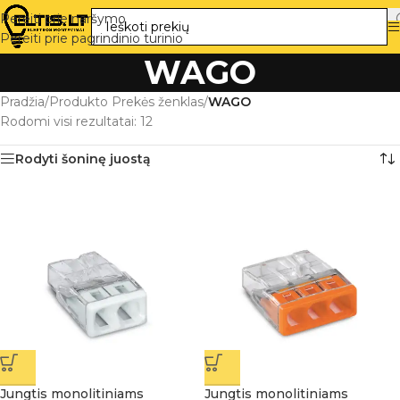
Pereiti prie naršymo
Pereiti prie pagrindinio turinio
WAGO
Pradžia
/
Produkto Prekės ženklas
/
WAGO
Rodomi visi rezultatai: 12
Rodyti šoninę juostą
Jungtis monolitiniams
Jungtis monolitiniams