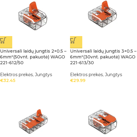
Universali laidų jungtis 2×0.5 –
Universali laidų jungtis 3×0.5 –
6mm²(50vnt. pakuotė) WAGO
6mm²(30vnt. pakuotė) WAGO
221-612/50
221-613/30
Elektros prekės
,
Jungtys
Elektros prekės
,
Jungtys
€
32.45
€
29.99