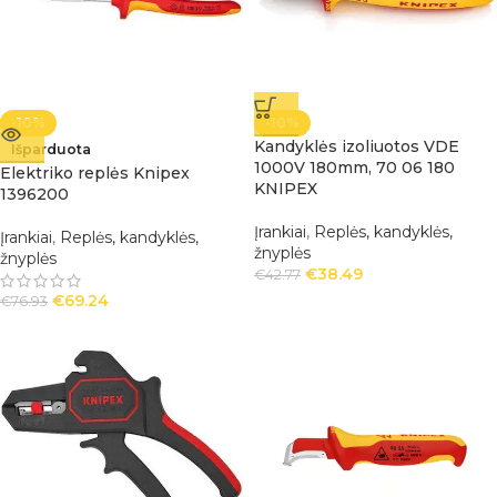
-10%
-10%
Kandyklės izoliuotos VDE
Išparduota
1000V 180mm, 70 06 180
Elektriko replės Knipex
KNIPEX
1396200
Įrankiai
,
Replės, kandyklės,
Įrankiai
,
Replės, kandyklės,
žnyplės
žnyplės
€
38.49
€
42.77
€
69.24
€
76.93