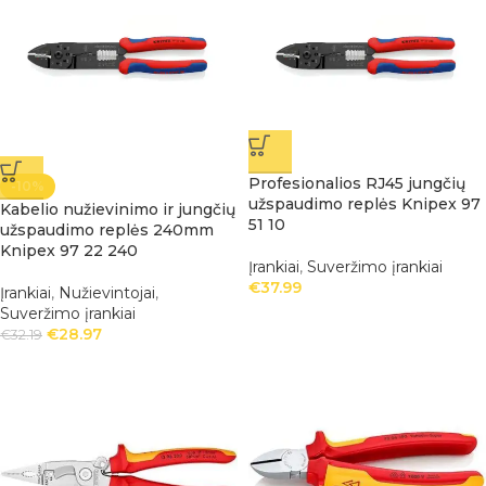
Profesionalios RJ45 jungčių
-10%
užspaudimo replės Knipex 97
Kabelio nužievinimo ir jungčių
51 10
užspaudimo replės 240mm
Knipex 97 22 240
Įrankiai
,
Suveržimo įrankiai
€
37.99
Įrankiai
,
Nužievintojai
,
Suveržimo įrankiai
€
28.97
€
32.19