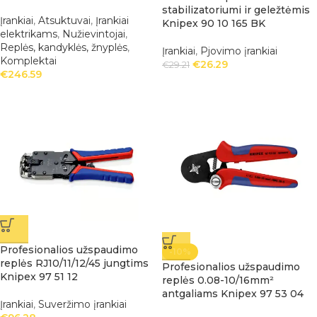
stabilizatoriumi ir geležtėmis
Įrankiai
,
Atsuktuvai
,
Įrankiai
Knipex 90 10 165 BK
elektrikams
,
Nužievintojai
,
Replės, kandyklės, žnyplės
,
Įrankiai
,
Pjovimo įrankiai
Komplektai
€
26.29
€
29.21
€
246.59
Profesionalios užspaudimo
-10%
replės RJ10/11/12/45 jungtims
Profesionalios užspaudimo
Knipex 97 51 12
replės 0.08-10/16mm²
antgaliams Knipex 97 53 04
Įrankiai
,
Suveržimo įrankiai