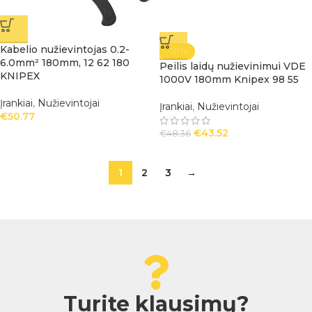
Kabelio nužievintojas 0.2-
-10%
6.0mm² 180mm, 12 62 180
Peilis laidų nužievinimui VDE
KNIPEX
1000V 180mm Knipex 98 55
Įrankiai
,
Nužievintojai
Įrankiai
,
Nužievintojai
€
50.77
€
43.52
€
48.36
1
2
3
→
Turite klausimų?