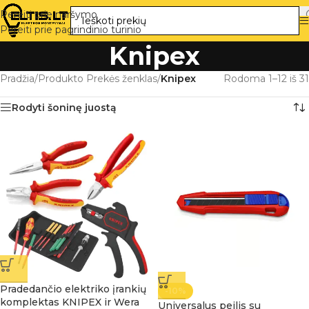
Pereiti prie naršymo
Pereiti prie pagrindinio turinio
Knipex
Pradžia
/
Produkto Prekės ženklas
/
Knipex
Rodoma 1–12 iš 31
Rodyti šoninę juostą
Pradedančio elektriko įrankių
-10%
komplektas KNIPEX ir Wera
Universalus peilis su