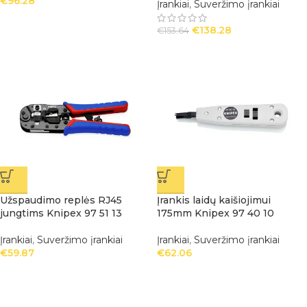
€
96.28
Įrankiai
,
Suveržimo įrankiai
€
138.28
€
153.64
Užspaudimo replės RJ45
Įrankis laidų kaišiojimui
jungtims Knipex 97 51 13
175mm Knipex 97 40 10
Įrankiai
,
Suveržimo įrankiai
Įrankiai
,
Suveržimo įrankiai
€
59.87
€
62.06