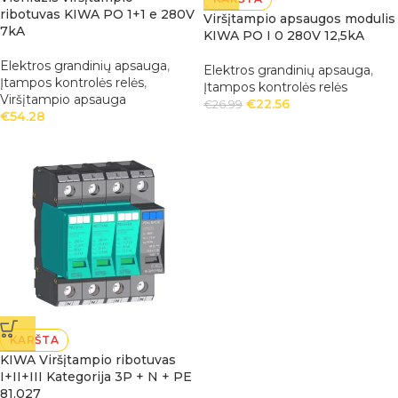
ribotuvas KIWA PO 1+1 e 280V
Viršįtampio apsaugos modulis
7kA
KIWA PO I 0 280V 12,5kA
Elektros grandinių apsauga
,
Elektros grandinių apsauga
,
Įtampos kontrolės relės
,
Įtampos kontrolės relės
Viršįtampio apsauga
€
22.56
€
26.99
€
54.28
KARŠTA
KIWA Viršįtampio ribotuvas
I+II+III Kategorija 3P + N + PE
81.027