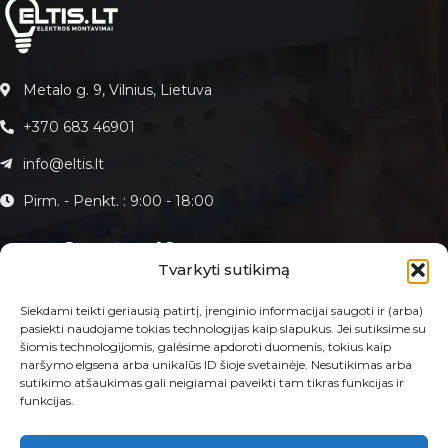
Metalo g. 9, Vilnius, Lietuva
+370 683 46901
info@eltis.lt
Pirm. - Penkt. : 9:00 - 18:00
Tvarkyti sutikimą
KLIENTAMS
Siekdami teikti geriausią patirtį, įrenginio informacijai saugoti ir (arba)
pasiekti naudojame tokias technologijas kaip slapukus. Jei sutiksime su
Apie Eltis.lt
šiomis technologijomis, galėsime apdoroti duomenis, tokius kaip
Paslaugos
naršymo elgsena arba unikalūs ID šioje svetainėje. Nesutikimas arba
Kontaktai
sutikimo atšaukimas gali neigiamai paveikti tam tikras funkcijas ir
funkcijas.
E-PARDUOTUVĖ