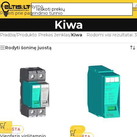
Pereiti prie naršymo
Pereiti prie pagrindinio turinio
Kiwa
Pradžia
/
Produkto Prekės ženklas
/
Kiwa
Rodomi visi rezultatai: 3
Rodyti šoninę juostą
-16%
KARŠTA
Vienfazis viršįtampio
KARŠTA