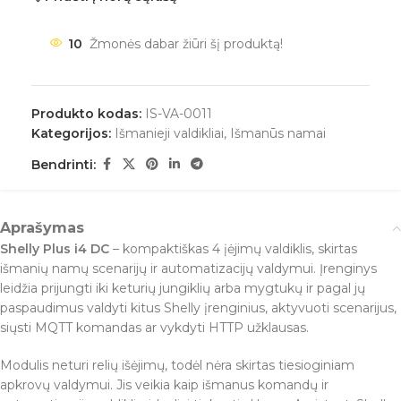
10
Žmonės dabar žiūri šį produktą!
Produkto kodas:
IS-VA-0011
Kategorijos:
Išmanieji valdikliai
,
Išmanūs namai
Bendrinti:
Aprašymas
Shelly Plus i4 DC
– kompaktiškas 4 įėjimų valdiklis, skirtas
išmanių namų scenarijų ir automatizacijų valdymui. Įrenginys
leidžia prijungti iki keturių jungiklių arba mygtukų ir pagal jų
paspaudimus valdyti kitus Shelly įrenginius, aktyvuoti scenarijus,
siųsti MQTT komandas ar vykdyti HTTP užklausas.
Modulis neturi relių išėjimų, todėl nėra skirtas tiesioginiam
apkrovų valdymui. Jis veikia kaip išmanus komandų ir