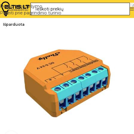
Pereiti prie naršymo
Pereiti prie pagrindinio turinio
Išparduota