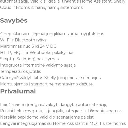
automatizacijų valdiklis, idealiai tinkantis Home Assistant, Shelly
Cloud ir kitoms išmanių namų sistemoms.
Savybės
4 nepriklausomi įėjimai jungikliams arba mygtukams
Wi-Fi ir Bluetooth ryšys
Maitinimas nuo 5 iki 24 V DC
HTTP, MQTT ir Webhooks palaikymas
Skriptų (Scripting) palaikymas
Integruota internetinė valdymo sąsaja
Temperatūros jutiklis
Galimybė valdyti kitus Shelly įrenginius ir scenarijus
Montuojamas į standartinę montavimo dėžutę
Privalumai
Leidžia vienu įrenginiu valdyti daugybę automatizacijų
Puikiai tinka mygtukų ir jungiklių integracijai į išmanius namus
Nereikia papildomo valdiklio scenarijams paleisti
Lengvai integruojamas su Home Assistant ir MQTT sistemomis