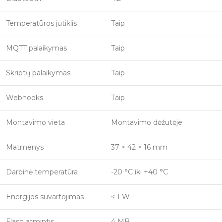
Temperatūros jutiklis
Taip
MQTT palaikymas
Taip
Skriptų palaikymas
Taip
Webhooks
Taip
Montavimo vieta
Montavimo dėžutėje
Matmenys
37 × 42 × 16 mm
Darbinė temperatūra
-20 °C iki +40 °C
Energijos suvartojimas
< 1 W
Flash atmintis
4 MB