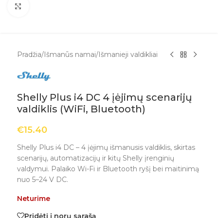
Spustelėkite, kad padidintumėte
Pradžia
/
Išmanūs namai
/
Išmanieji valdikliai
Shelly Plus i4 DC 4 įėjimų scenarijų
valdiklis (WiFi, Bluetooth)
€
15.40
Shelly Plus i4 DC – 4 įėjimų išmanusis valdiklis, skirtas
scenarijų, automatizacijų ir kitų Shelly įrenginių
valdymui. Palaiko Wi-Fi ir Bluetooth ryšį bei maitinimą
nuo 5–24 V DC.
Neturime
Pridėti į norų sąrašą