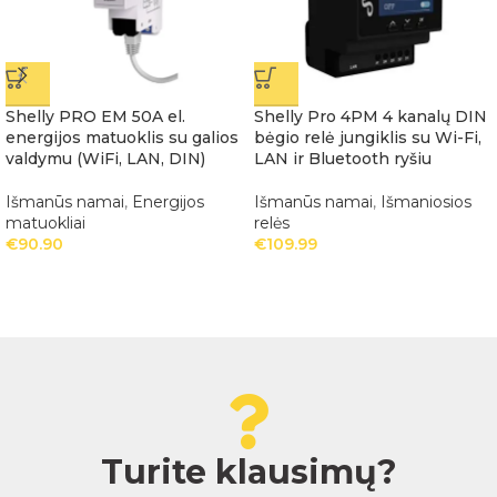
Shelly PRO EM 50A el.
Shelly Pro 4PM 4 kanalų DIN
energijos matuoklis su galios
bėgio relė jungiklis su Wi-Fi,
valdymu (WiFi, LAN, DIN)
LAN ir Bluetooth ryšiu
Išmanūs namai
,
Energijos
Išmanūs namai
,
Išmaniosios
matuokliai
relės
€
90.90
€
109.99
Turite klausimų?