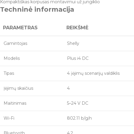
Kompaktiškas korpusas montavimui už jungiklio
Techninė informacija
PARAMETRAS
REIKŠMĖ
Gamintojas
Shelly
Modelis
Plus i4 DC
Tipas
4 įėjimų scenarijų valdiklis
Įėjimų skaičius
4
Maitinimas
5–24 V DC
Wi-Fi
802.11 b/g/n
Bluetooth
4.2