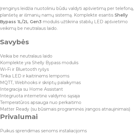
Įrenginys leidžia nuotoliniu būdu valdyti apšvietimą per telefoną,
planšetę ar išmanių namų sistemą. Komplekte esantis
Shelly
Bypass 1L/2L Gen3
modulis užtikrina stabilų LED apšvietimo
veikimą be neutralaus laido.
Savybės
Veikia be neutralaus laido
Komplekte yra Shelly Bypass modulis
Wi-Fi ir Bluetooth ryšys
Tinka LED ir kaitrinėms lempoms
MQTT, Webhooks ir skriptų palaikymas
Integracija su Home Assistant
Integruota internetinė valdymo sąsaja
Temperatūros apsauga nuo perkaitimo
Matter Ready (su būsimais programinės įrangos atnaujinimais)
Privalumai
Puikus sprendimas senoms instaliacijoms