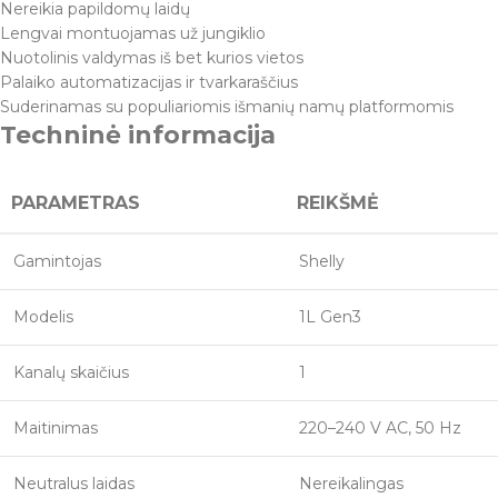
Nereikia papildomų laidų
Lengvai montuojamas už jungiklio
Nuotolinis valdymas iš bet kurios vietos
Palaiko automatizacijas ir tvarkaraščius
Suderinamas su populiariomis išmanių namų platformomis
Techninė informacija
PARAMETRAS
REIKŠMĖ
Gamintojas
Shelly
Modelis
1L Gen3
Kanalų skaičius
1
Maitinimas
220–240 V AC, 50 Hz
Neutralus laidas
Nereikalingas