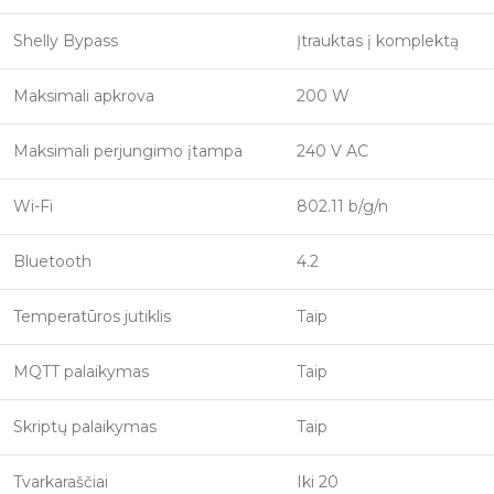
Shelly Bypass
Įtrauktas į komplektą
Maksimali apkrova
200 W
Maksimali perjungimo įtampa
240 V AC
Wi-Fi
802.11 b/g/n
Bluetooth
4.2
Temperatūros jutiklis
Taip
MQTT palaikymas
Taip
Skriptų palaikymas
Taip
Tvarkaraščiai
Iki 20