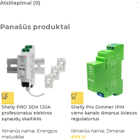
Atsiliepimai (0)
Panašūs produktai
Shelly PRO 3EM 120A
Shelly Pro Dimmer 1PM
profesionalus elektros
vieno kanalo išmanus šviesos
sąnaudų skaitiklis
reguliatorius
Išmanūs namai
,
Energijos
Išmanūs namai
,
Dimeriai
matuokliai
€
69.14