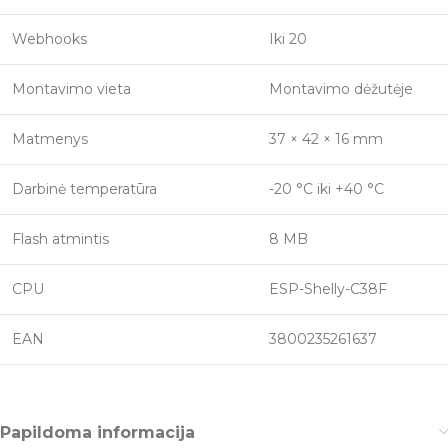
Webhooks
Iki 20
Montavimo vieta
Montavimo dėžutėje
Matmenys
37 × 42 × 16 mm
Darbinė temperatūra
-20 °C iki +40 °C
Flash atmintis
8 MB
CPU
ESP-Shelly-C38F
EAN
3800235261637
Papildoma informacija