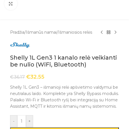
Spustelėkite, kad padidintumėte
Pradžia
/
Išmanūs namai
/
Išmaniosios relės
Shelly 1L Gen3 1 kanalo relė veikianti
be nulio (WiFi, Bluetooth)
€
32.55
€
36.17
Shelly 1L Gen3 – išmanioji relė apšvietimo valdymui be
neutralaus laido. Komplekte yra Shelly Bypass modulis.
Palaiko Wi-Fi ir Bluetooth ryšį bei integraciją su Home
Assistant, MQTT ir kitomis išmanių namų sistemomis.
-
+