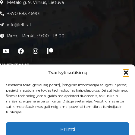
Metalo g. 9, Vilnius, Lietuva
+370 683 46901
info@eltis.lt
Pirm. - Penkt. : 9:00 - 18:00
KLIENTAMS
Tvarkyti sutikimą
Apie Eltis.lt
Paslaugos
Siekdami teikti geriausią patirtį, įrenginio informacijai saugoti ir (arba)
pasiekti naudojame tokias technologijas kaip slapukus. Jei sutiksime su
Kontaktai
šiomis technologijomis, galėsime apdoroti duomenis, tokius kaip
naršymo elgsena arba unikalūs ID šioje svetainėje. Nesutikimas arba
E-PARDUOTUVĖ
sutikimo atšaukimas gali neigiamai paveikti tam tikras funkcijas ir
funkcijas.
Taisyklės ir sąlygos
Prekių grąžinimas ir garantija
Privatumo politika
Priimti