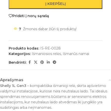
Į KREPŠELĮ
Pridėti į norų sąrašą
7
Žmonės dabar žiūri šį produktą!
Produkto kodas:
IS-RE-0028
Kategorijos:
Išmaniosios relės
,
Išmanūs namai
Bendrinti:
Aprašymas
Shelly 1L Gen3
– kompaktiška išmanioji relė, skirta apšvietimo
valdymui instaliacijose, kuriose nėra neutralaus laido. Tai idealus
sprendimas renovuojamiems būstams ar senesnėms elektros
instaliacijoms, kur neutralaus laido atvedimas iki jungiklio yra
sudėtingas arba neįmanomas.