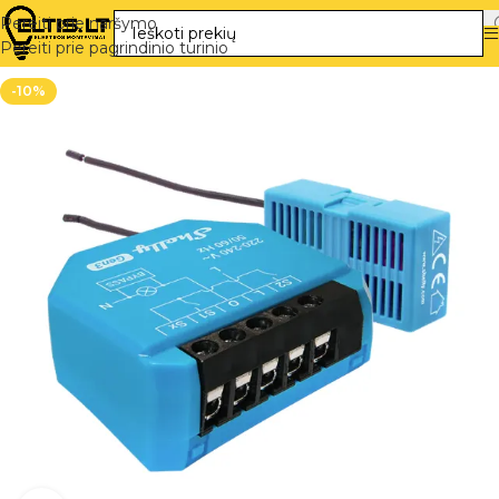
Pereiti prie naršymo
Pereiti prie pagrindinio turinio
-10%