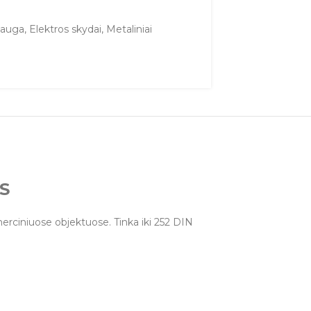
sauga
,
Elektros skydai
,
Metaliniai
3S
merciniuose objektuose. Tinka iki 252 DIN