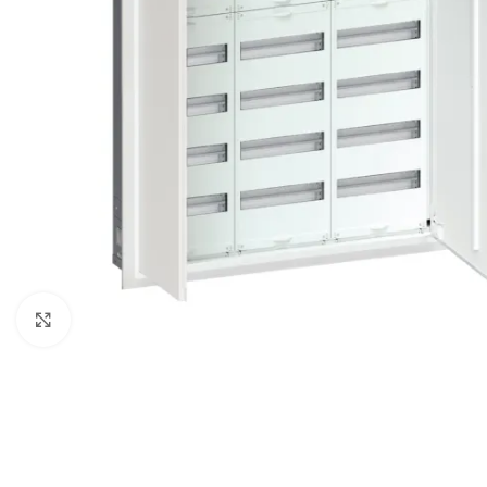
Spustelėkite, kad padidintumėte