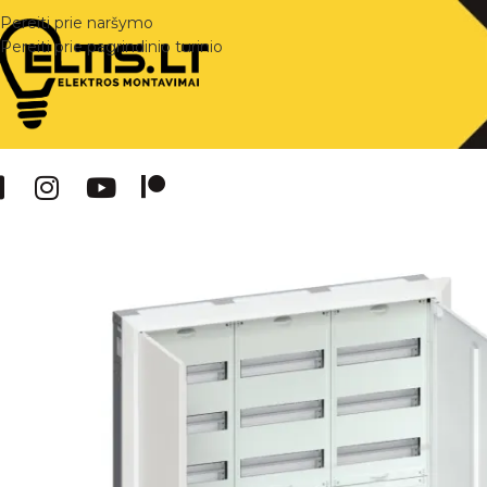
Pereiti prie naršymo
Pereiti prie pagrindinio turinio