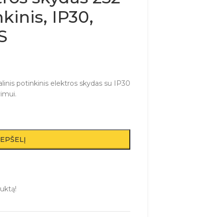
kinis, IP30,
S
nis potinkinis elektros skydas su IP30
imui.
REPŠELĮ
uktą!