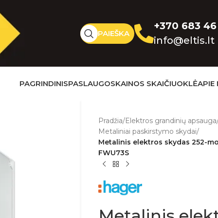
+370 683 46
PAIEŠKA
info@eltis.lt
PAGRINDINIS
PASLAUGOS
KAINOS SKAIČIUOKLĖ
APIE
Pradžia
/
Elektros grandinių apsauga
Metaliniai paskirstymo skydai
/
Metalinis elektros skydas 252-mod
FWU73S
Metalinis elek