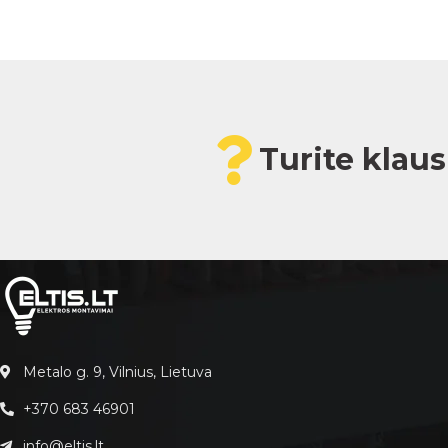
Turite klau
Metalo g. 9, Vilnius, Lietuva
+370 683 46901
info@eltis.lt