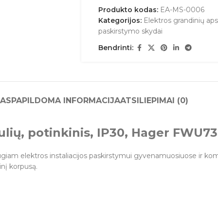
Produkto kodas:
EA-MS-0006
Kategorijos:
Elektros grandinių ap
paskirstymo skydai
Bendrinti:
AS
PAPILDOMA INFORMACIJA
ATSILIEPIMAI (0)
ulių, potinkinis, IP30, Hager FWU7
saugiam elektros instaliacijos paskirstymui gyvenamuosiuose ir ko
ninį korpusą.