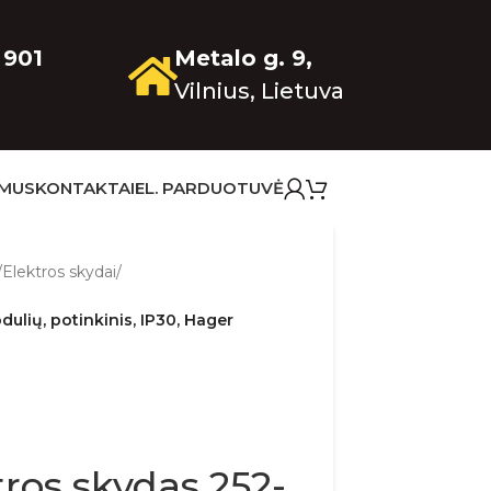
 901
Metalo g. 9,
Vilnius, Lietuva
 MUS
KONTAKTAI
EL. PARDUOTUVĖ
/
Elektros skydai
/
ulių, potinkinis, IP30, Hager
tros skydas 252-