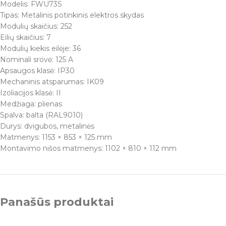
Modelis: FWU73S
Tipas: Metalinis potinkinis elektros skydas
Modulių skaičius: 252
Eilių skaičius: 7
Modulių kiekis eilėje: 36
Nominali srovė: 125 A
Apsaugos klasė: IP30
Mechaninis atsparumas: IK09
Izoliacijos klasė: II
Medžiaga: plienas
Spalva: balta (RAL9010)
Durys: dvigubos, metalinės
Matmenys: 1153 × 853 × 125 mm
Montavimo nišos matmenys: 1102 × 810 × 112 mm
Panašūs produktai