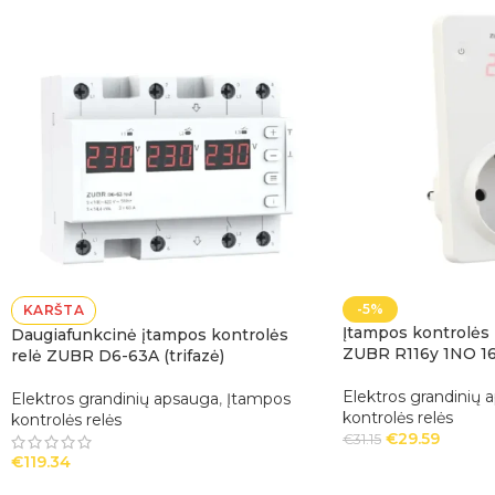
-5%
KARŠTA
Įtampos kontrolės re
Daugiafunkcinė įtampos kontrolės
ZUBR R116y 1NO 1
relė ZUBR D6-63A (trifazė)
Elektros grandinių 
Elektros grandinių apsauga
,
Įtampos
kontrolės relės
kontrolės relės
€
29.59
€
31.15
€
119.34