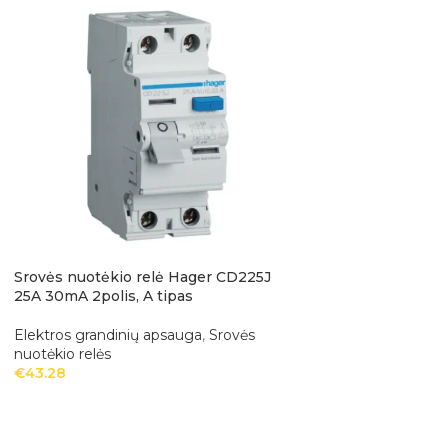
Srovės nuotėkio relė Hager CD225J
Srovės nuotėkio r
25A 30mA 2polis, A tipas
40A 30mA 2polis, 
Elektros grandinių apsauga
,
Srovės
Elektros grandinių
nuotėkio relės
nuotėkio relės
€
43.28
€
52.03