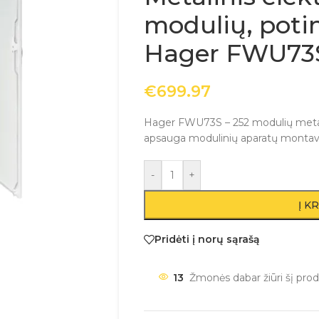
modulių, potin
Hager FWU73
€
699.97
Hager FWU73S – 252 modulių metali
apsauga modulinių aparatų montav
-
+
Į K
Pridėti į norų sąrašą
13
Žmonės dabar žiūri šį prod