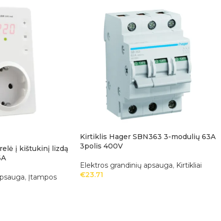
Kirtiklis Hager SBN363 3-modulių 63A
3polis 400V
lė į kištukinį lizdą
6A
Elektros grandinių apsauga
,
Kirtikliai
€
23.71
apsauga
,
Įtampos