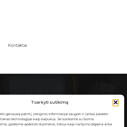
Kontaktai
E-PARDUOTUVĖ
Tvarkyti sutikimą
Taisyklės ir sąlygos
kti geriausią patirtį, įrenginio informacijai saugoti ir (arba) pasiekti
Prekių grąžinimas ir garantija
okias technologijas kaip slapukus. Jei sutiksime su šiomis
omis, galėsime apdoroti duomenis, tokius kaip naršymo elgsena arba
Privatumo politika