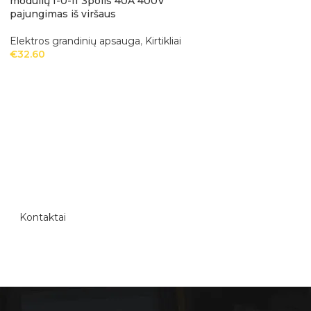
modulių I-0-II 3polis 40A 400V
40A 30mA 2polis, 
pajungimas iš viršaus
Elektros grandinių
Elektros grandinių apsauga
,
Kirtikliai
nuotėkio relės
€
32.60
€
52.03
Kontaktai