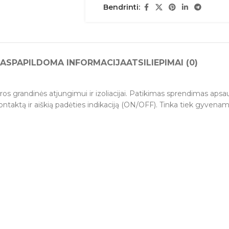
Bendrinti:
AS
PAPILDOMA INFORMACIJA
ATSILIEPIMAI (0)
ktros grandinės atjungimui ir izoliacijai. Patikimas sprendimas aps
ontaktą ir aiškią padėties indikaciją (ON/OFF). Tinka tiek gyvena