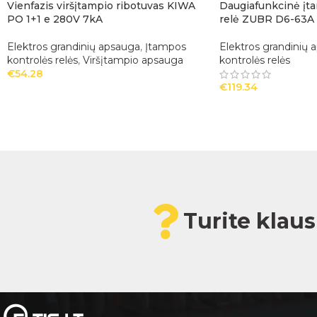
Vienfazis viršįtampio ribotuvas KIWA
Daugiafunkcinė įt
PO 1+1 e 280V 7kA
relė ZUBR D6-63A (
Elektros grandinių apsauga
,
Įtampos
Elektros grandinių 
kontrolės relės
,
Viršįtampio apsauga
kontrolės relės
€
54.28
€
119.34
Turite klau