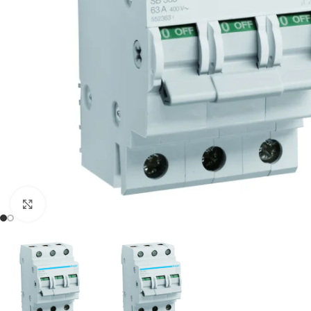
Spustelėkite, kad padidintumėte