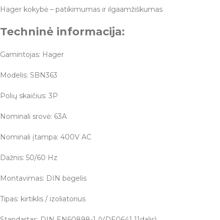
Hager kokybė – patikimumas ir ilgaamžiškumas
Techninė informacija:
Gamintojas: Hager
Modelis: SBN363
Polių skaičius: 3P
Nominali srovė: 63A
Nominali įtampa: 400V AC
Dažnis: 50/60 Hz
Montavimas: DIN bėgelis
Tipas: kirtiklis / izoliatorius
Standartas: DIN EN60898-1 (VDE0641 11dalis)