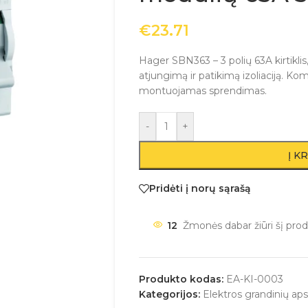
€
23.71
Hager SBN363 – 3 polių 63A kirtiklis
atjungimą ir patikimą izoliaciją. Kom
montuojamas sprendimas.
-
+
Į K
Pridėti į norų sąrašą
12
Žmonės dabar žiūri šį prod
Produkto kodas:
EA-KI-0003
Kategorijos:
Elektros grandinių ap