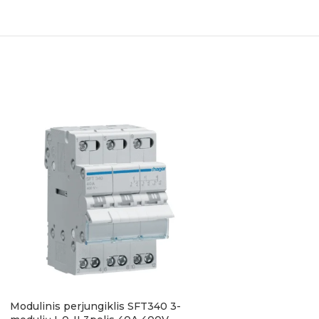
Modulinis perjungiklis SFT340 3-
Srovės nuotėkio r