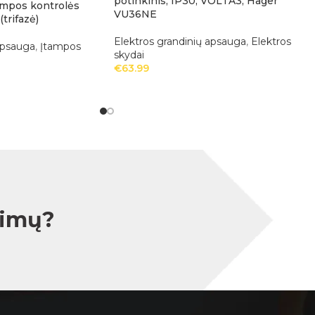
potinkinis, IP30, VOLTA3, Hager
ampos kontrolės
VU36NE
trifazė)
Elektros grandinių apsauga
,
Elektros
apsauga
,
Įtampos
skydai
€
63.99
simų?