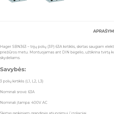
APRAŠYM
Hager SBN363 – trijų polių (3P) 63A kirtiklis, skirtas saugiam ele
priežiūros metu. Montuojamas ant DIN bėgelio, užtikrina tvirtą k
skydeliams.
Savybės:
3 polių kirtiklis (L1, L2, L3)
Nominali srovė: 63A
Nominali įtampa: 400V AC
Skirtas rankiniam grandinės atjungimui / izoliacijai