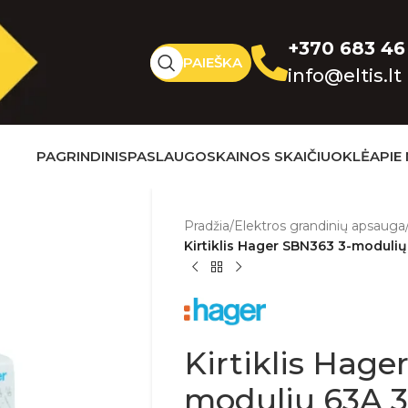
+370 683 46
PAIEŠKA
info@eltis.lt
PAGRINDINIS
PASLAUGOS
KAINOS SKAIČIUOKLĖ
APIE
Pradžia
/
Elektros grandinių apsauga
Kirtiklis Hager SBN363 3-moduli
Kirtiklis Hage
modulių 63A 3