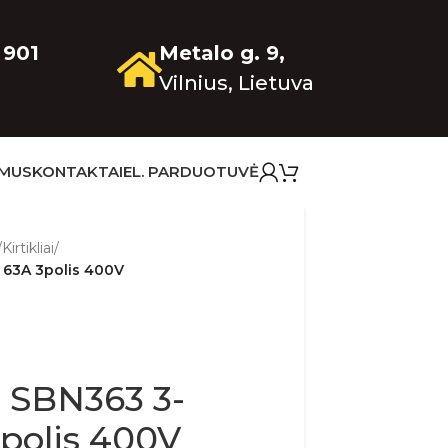
 901
Metalo g. 9,
Vilnius, Lietuva
 MUS
KONTAKTAI
EL. PARDUOTUVĖ
/
Kirtikliai
/
ų 63A 3polis 400V
r SBN363 3-
polis 400V