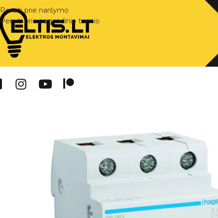
Pereiti prie naršymo
Pereiti prie pagrindinio turinio