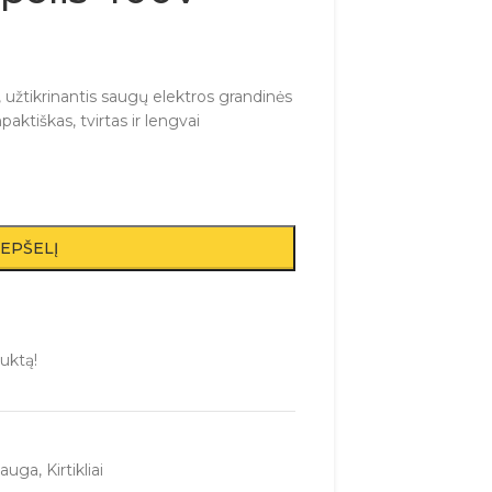
, užtikrinantis saugų elektros grandinės
paktiškas, tvirtas ir lengvai
REPŠELĮ
uktą!
sauga
,
Kirtikliai