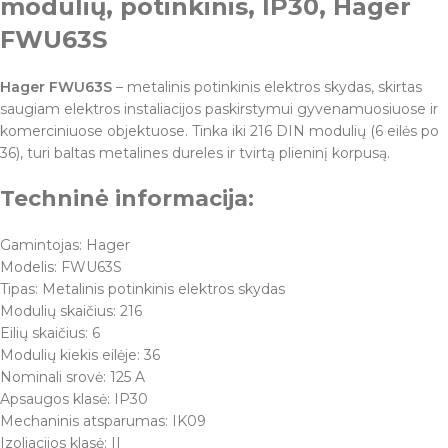
modulių, potinkinis, IP30, Hager
FWU63S
Hager FWU63S
– metalinis potinkinis elektros skydas, skirtas
saugiam elektros instaliacijos paskirstymui gyvenamuosiuose ir
komerciniuose objektuose. Tinka iki 216 DIN modulių (6 eilės po
36), turi baltas metalines dureles ir tvirtą plieninį korpusą.
Techninė informacija:
Gamintojas: Hager
Modelis: FWU63S
Tipas: Metalinis potinkinis elektros skydas
Modulių skaičius: 216
Eilių skaičius: 6
Modulių kiekis eilėje: 36
Nominali srovė: 125 A
Apsaugos klasė: IP30
Mechaninis atsparumas: IK09
Izoliacijos klasė: II