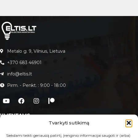
Metalo g. 9, Vilnius, Lietuva
+370 683 46901
info@eltis.lt
Pirm. - Penkt. : 9:00 - 18:00
KLIENTAMS
Tvarkyti sutikimą
Apie Eltis.lt
Paslaugos
Siekdami teikti geriausią patirtį, įrenginio informacijai saugoti ir (arba)