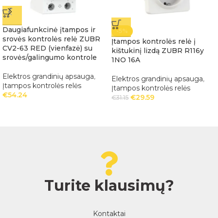
Daugiafunkcinė įtampos ir
-5%
srovės kontrolės relė ZUBR
Įtampos kontrolės relė į
CV2-63 RED (vienfazė) su
kištukinį lizdą ZUBR R116y
srovės/galingumo kontrole
1NO 16A
Elektros grandinių apsauga
,
Elektros grandinių apsauga
,
Įtampos kontrolės relės
Įtampos kontrolės relės
€
54.24
€
29.59
€
31.15
Turite klausimų?
Kontaktai