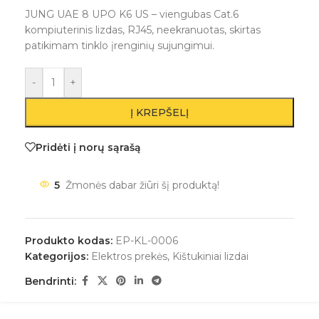
JUNG UAE 8 UPO K6 US – viengubas Cat.6
kompiuterinis lizdas, RJ45, neekranuotas, skirtas
patikimam tinklo įrenginių sujungimui.
-
+
Į KREPŠELĮ
Pridėti į norų sąrašą
5
Žmonės dabar žiūri šį produktą!
Produkto kodas:
EP-KL-0006
Kategorijos:
Elektros prekės
,
Kištukiniai lizdai
Bendrinti: