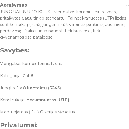
Aprašymas
JUNG UAE 8 UPO K6 US – viengubas kompiuterinis lizdas,
pritaikytas
Cat.6
tinklo standartui. Tai neekranuotas (UTP) lizdas
su 8 kontaktų (RJ45) jungtimi, užtikrinantis patikimą duomenų
perdavimą. Puikiai tinka naudoti tiek biuruose, tiek
gyvenamosiose patalpose.
Savybės:
Viengubas kompiuterinis lizdas
Kategorija:
Cat.6
Jungtis:
1 x 8 kontaktų (RJ45)
Konstrukcija:
neekranuotas (UTP)
Montuojamas į JUNG serijos rėmelius
Privalumai: