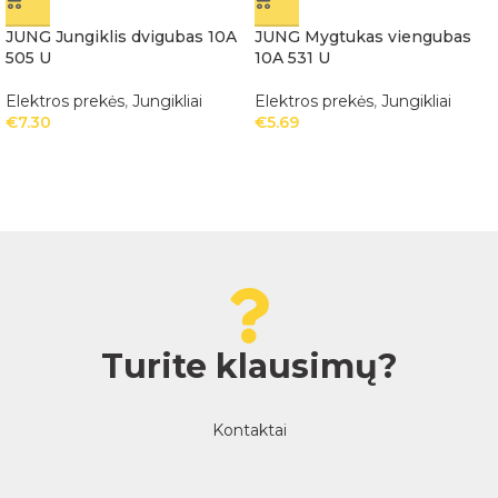
JUNG Jungiklis dvigubas 10A
JUNG Mygtukas viengubas
505 U
10A 531 U
Elektros prekės
,
Jungikliai
Elektros prekės
,
Jungikliai
€
7.30
€
5.69
Turite klausimų?
Kontaktai