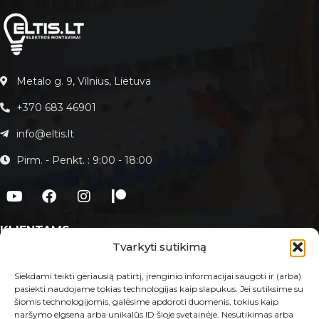
Metalo g. 9, Vilnius, Lietuva
+370 683 46901
info@eltis.lt
Pirm. - Penkt. : 9:00 - 18:00
KLIENTAMS
Tvarkyti sutikimą
Apie Eltis.lt
Paslaugos
Siekdami teikti geriausią patirtį, įrenginio informacijai saugoti ir (arba)
pasiekti naudojame tokias technologijas kaip slapukus. Jei sutiksime su
Kontaktai
šiomis technologijomis, galėsime apdoroti duomenis, tokius kaip
naršymo elgsena arba unikalūs ID šioje svetainėje. Nesutikimas arba
E-PARDUOTUVĖ