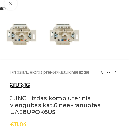
Spustelėkite, kad padidintumėte
Pradžia
/
Elektros prekės
/
Kištukiniai lizdai
JUNG Lizdas kompiuterinis
viengubas kat.6 neekranuotas
UAE8UPOK6US
€
11.84