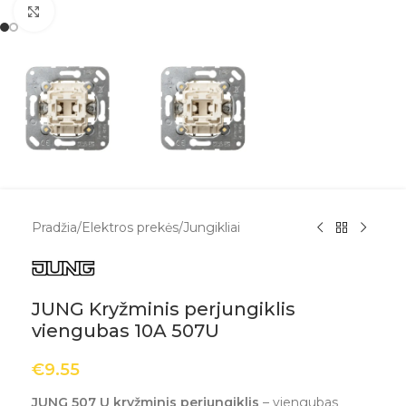
Spustelėkite, kad padidintumėte
Pradžia
/
Elektros prekės
/
Jungikliai
JUNG Kryžminis perjungiklis
viengubas 10A 507U
€
9.55
JUNG 507 U kryžminis perjungiklis
– viengubas