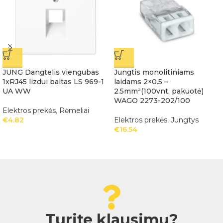
JUNG Dangtelis viengubas
Jungtis monolitiniams
1xRJ45 lizdui baltas LS 969-1
laidams 2×0.5 –
UA WW
2.5mm²(100vnt. pakuotė)
WAGO 2273-202/100
Elektros prekės
,
Rėmeliai
€
4.82
Elektros prekės
,
Jungtys
€
16.54
Turite klausimų?