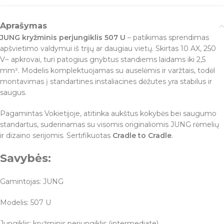
Aprašymas
JUNG kryžminis perjungiklis 507 U
– patikimas sprendimas
apšvietimo valdymui iš trijų ar daugiau vietų. Skirtas 10 AX, 250
V~ apkrovai, turi patogius gnybtus standiems laidams iki 2,5
mm². Modelis komplektuojamas su auselėmis ir varžtais, todėl
montavimas į standartines instaliacines dėžutes yra stabilus ir
saugus.
Pagamintas Vokietijoje, atitinka aukštus kokybės bei saugumo
standartus, suderinamas su visomis originaliomis JUNG rėmelių
ir dizaino serijomis. Sertifikuotas
Cradle to Cradle
.
Savybės:
Gamintojas: JUNG
Modelis: 507 U
Jungiklis: kryžminis perjungiklis (intermediate)