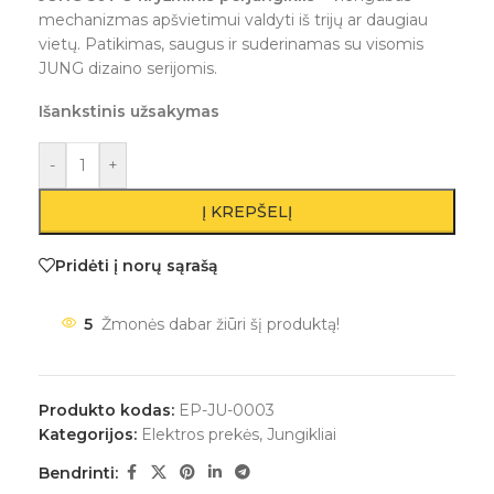
mechanizmas apšvietimui valdyti iš trijų ar daugiau
vietų. Patikimas, saugus ir suderinamas su visomis
JUNG dizaino serijomis.
Išankstinis užsakymas
-
+
Į KREPŠELĮ
Pridėti į norų sąrašą
5
Žmonės dabar žiūri šį produktą!
Produkto kodas:
EP-JU-0003
Kategorijos:
Elektros prekės
,
Jungikliai
Bendrinti: