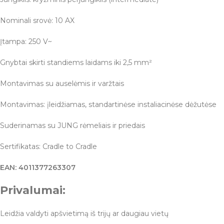
Nominali srovė: 10 AX
Įtampa: 250 V~
Gnybtai skirti standiems laidams iki 2,5 mm²
Montavimas su auselėmis ir varžtais
Montavimas: įleidžiamas, standartinėse instaliacinėse dėžutėse
Suderinamas su JUNG rėmeliais ir priedais
Sertifikatas: Cradle to Cradle
EAN: 4011377263307
Privalumai:
Leidžia valdyti apšvietimą iš trijų ar daugiau vietų