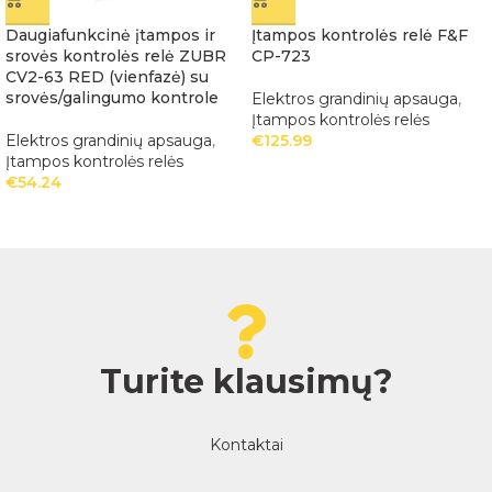
Daugiafunkcinė įtampos ir
Įtampos kontrolės relė F&F
srovės kontrolės relė ZUBR
CP-723
CV2-63 RED (vienfazė) su
srovės/galingumo kontrole
Elektros grandinių apsauga
,
Įtampos kontrolės relės
Elektros grandinių apsauga
,
€
125.99
Įtampos kontrolės relės
€
54.24
Turite klausimų?
Kontaktai