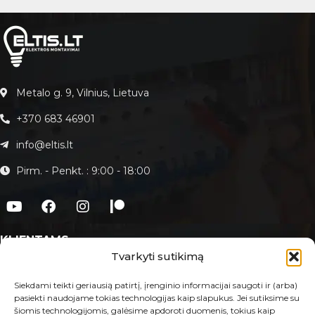
Metalo g. 9, Vilnius, Lietuva
+370 683 46901
info@eltis.lt
Pirm. - Penkt. : 9:00 - 18:00
KLIENTAMS
Tvarkyti sutikimą
Apie Eltis.lt
Paslaugos
Siekdami teikti geriausią patirtį, įrenginio informacijai saugoti ir (arba)
pasiekti naudojame tokias technologijas kaip slapukus. Jei sutiksime su
Kontaktai
šiomis technologijomis, galėsime apdoroti duomenis, tokius kaip