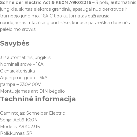
Schneider Electric Acti9 K60N A9K02316
– 3 polių automatinis
jungiklis, skirtas elektros grandinių apsaugai nuo perkrovos ir
trumpojo jungimo. 16A C tipo automatas dažniausiai
naudojamas trifazėse grandinėse, kuriose pasireiškia didesnės
paleidimo srovės.
Savybės
3P automatinis jungiklis
Nominali srovė – 16A
C charakteristika
Atjungimo geba – 6kA
Įtampa – 230/400V
Montuojamas ant DIN bėgelio
Techninė informacija
Gamintojas: Schneider Electric
Serija: Acti9 K60N
Modelis: A9K02316
Poliškumas: 3P