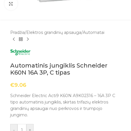
Spustelėkite, kad padidintumėte
Pradžia
/
Elektros grandinių apsauga
/
Automatai
Automatinis jungiklis Schneider
K60N 16A 3P, C tipas
€
9.06
Schneider Electric Acti9 K60N A9K02316 – 16A 3P C
tipo automatinis jungiklis, skirtas trifazių elektros
grandinių apsaugai nuo perkrovos ir trumpojo
jungimo.
-
+