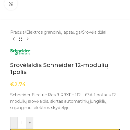
Spustelėkite, kad padidintumėte
Pradžia
/
Elektros grandinių apsauga
/
Srovėlaidžiai
Srovėlaidis Schneider 12-modulių
1polis
€
2.74
Schneider Electric Resi9 R9XFH112 – 63A 1 poliaus 12
modulių srovėlaidis, skirtas automatinių jungiklių
sujungimui elektros skydelyje.
-
+