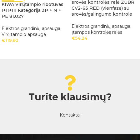
srovės kontrolės relė ZUBR
KIWA Viršįtampio ribotuvas
CV2-63 RED (vienfazė) su
I+II+III Kategorija 3P + N +
srovės/galingumo kontrole
PE 81.027
Elektros grandinių apsauga
,
Elektros grandinių apsauga
,
Įtampos kontrolės relės
Viršįtampio apsauga
€
54.24
€
119.90
Turite klausimų?
Kontaktai