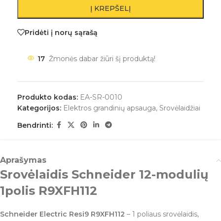
Į KREPŠELĮ
Pridėti į norų sąrašą
17
Žmonės dabar žiūri šį produktą!
Produkto kodas:
EA-SR-0010
Kategorijos:
Elektros grandinių apsauga
,
Srovėlaidžiai
Bendrinti:
Aprašymas
Srovėlaidis Schneider 12-modulių
1polis R9XFH112
Schneider Electric Resi9 R9XFH112
– 1 poliaus srovėlaidis,