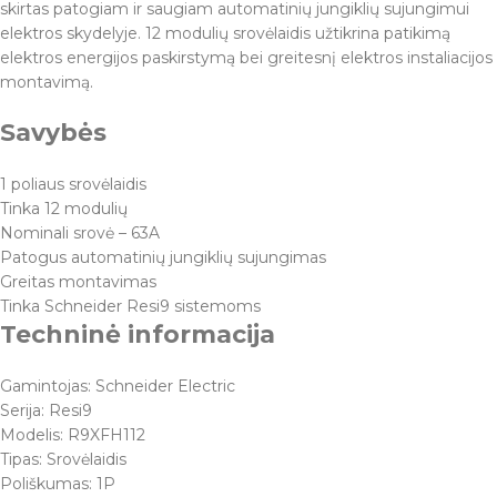
skirtas patogiam ir saugiam automatinių jungiklių sujungimui
elektros skydelyje. 12 modulių srovėlaidis užtikrina patikimą
elektros energijos paskirstymą bei greitesnį elektros instaliacijos
montavimą.
Savybės
1 poliaus srovėlaidis
Tinka 12 modulių
Nominali srovė – 63A
Patogus automatinių jungiklių sujungimas
Greitas montavimas
Tinka Schneider Resi9 sistemoms
Techninė informacija
Gamintojas: Schneider Electric
Serija: Resi9
Modelis: R9XFH112
Tipas: Srovėlaidis
Poliškumas: 1P