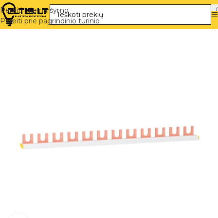
Pereiti prie naršymo
Pereiti prie pagrindinio turinio