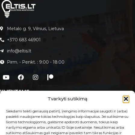
Metalo g. 9, Vilnius, Lietuva
+370 683 46901
info@eltis.lt
Pirm. - Penkt. : 9:00 - 18:00
KLIENTAMS
Tvarkyti sutikimą
Apie Eltis.lt
Paslaugos
Siekdami teikti geriausią patirtį, įrenginio informacijai saugoti ir (arba)
pasiekti naudojame tokias technologijas kaip slapukus. Jei sutiksime su
Kontaktai
šiomis technologijomis, galėsime apdoroti duomenis, tokius kaip
naršymo elgsena arba unikalūs ID šioje svetainėje. Nesutikimas arba
E-PARDUOTUVĖ
sutikimo atšaukimas gali neigiamai paveikti tam tikras funkcijas ir