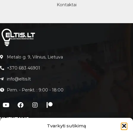
Kontaktai
Metalo g. 9, Vilnius, Lietuva
+370 683 46901
info@eltis.lt
Pirm. - Penkt. : 9:00 - 18:00
KLIENTAMS
Tvarkyti sutikimą
Apie Eltis.lt