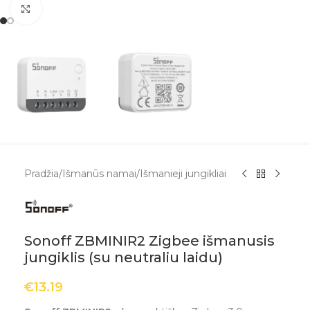
Spustelėkite, kad padidintumėte
Pradžia
/
Išmanūs namai
/
Išmanieji jungikliai
Sonoff ZBMINIR2 Zigbee išmanusis
jungiklis (su neutraliu laidu)
€
13.19