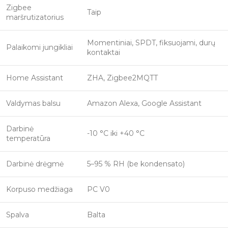
Zigbee
Taip
maršrutizatorius
Momentiniai, SPDT, fiksuojami, durų
Palaikomi jungikliai
kontaktai
Home Assistant
ZHA, Zigbee2MQTT
Valdymas balsu
Amazon Alexa, Google Assistant
Darbinė
-10 °C iki +40 °C
temperatūra
Darbinė drėgmė
5–95 % RH (be kondensato)
Korpuso medžiaga
PC V0
Spalva
Balta