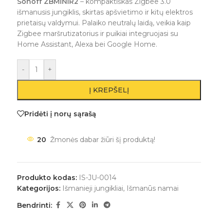
Sonoff ZBMINIR2
– kompaktiškas Zigbee 3.0
išmanusis jungiklis, skirtas apšvietimo ir kitų elektros
prietaisų valdymui. Palaiko neutralų laidą, veikia kaip
Zigbee maršrutizatorius ir puikiai integruojasi su
Home Assistant, Alexa bei Google Home.
-
+
Į KREPŠELĮ
Pridėti į norų sąrašą
20
Žmonės dabar žiūri šį produktą!
Produkto kodas:
IS-JU-0014
Kategorijos:
Išmanieji jungikliai
,
Išmanūs namai
Bendrinti: