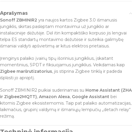
Aprašymas
Sonoff ZBMINIR2
yra naujos kartos Zigbee 3.0 išmanusis
jungiklis, skirtas paslėptam montavimui už jungiklio ar
instaliacinėje dėžutėje. Dėl itin kompaktiško korpuso jis lengvai
telpa ES standartų montavimo dėžutėse ir suteikia galimybę
išmaniai valdyti apšvietimą ar kitus elektros prietaisus.
Įrenginys palaiko įvairių tipų išorinius jungiklius, įskaitant
momentinius, SPDT ir fiksuojamus jungiklius. Veikdamas kaip
Zigbee maršrutizatorius
, jis stiprina Zigbee tinklą ir padeda
išplėsti jo aprėptį.
Sonoff ZBMINIR2 puikiai suderinamas su
Home Assistant (ZHA
ir Zigbee2MQTT)
,
Amazon Alexa
,
Google Assistant
bei
kitomis Zigbee ekosistemomis. Taip pat palaiko automatizacijas,
laikmačius, grupinį valdymą ir išmaniųjų lempučių „detach relay“
režimą.
Techninė informacija