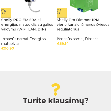
Shelly PRO EM 50A el.
Shelly Pro Dimmer 1PM
energijos matuoklis su galios
vieno kanalo išmanus šviesos
valdymu (WiFi, LAN, DIN)
reguliatorius
Išmanūs namai
,
Energijos
Išmanūs namai
,
Dimeriai
matuokliai
€
69.14
€
90.90
Turite klausimų?