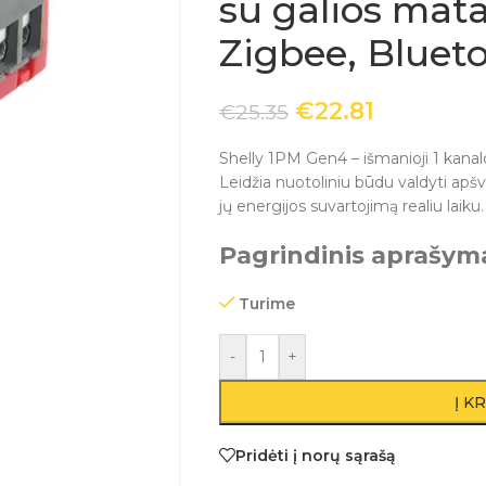
su galios mat
Zigbee, Blueto
€
22.81
€
25.35
Shelly 1PM Gen4 – išmanioji 1 kanalo
Leidžia nuotoliniu būdu valdyti apšvi
jų energijos suvartojimą realiu laiku.
Pagrindinis aprašym
Turime
-
+
Į K
Pridėti į norų sąrašą