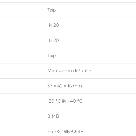
Taip
Iki 20
Iki 20
Taip
Montavimo dėžutėje
37 × 42 × 16 mm
-20 °C iki +40 °C
8 MB
ESP-Shelly-C68F