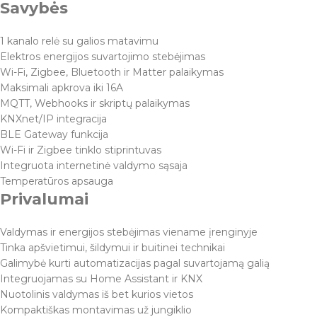
Savybės
1 kanalo relė su galios matavimu
Elektros energijos suvartojimo stebėjimas
Wi-Fi, Zigbee, Bluetooth ir Matter palaikymas
Maksimali apkrova iki 16A
MQTT, Webhooks ir skriptų palaikymas
KNXnet/IP integracija
BLE Gateway funkcija
Wi-Fi ir Zigbee tinklo stiprintuvas
Integruota internetinė valdymo sąsaja
Temperatūros apsauga
Privalumai
Valdymas ir energijos stebėjimas viename įrenginyje
Tinka apšvietimui, šildymui ir buitinei technikai
Galimybė kurti automatizacijas pagal suvartojamą galią
Integruojamas su Home Assistant ir KNX
Nuotolinis valdymas iš bet kurios vietos
Kompaktiškas montavimas už jungiklio