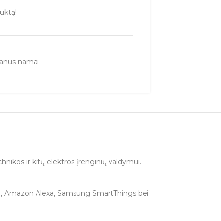
uktą!
anūs namai
chnikos ir kitų elektros įrenginių valdymui.
e, Amazon Alexa, Samsung SmartThings bei