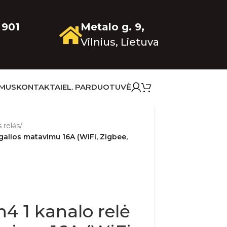
 901
Metalo g. 9,
Vilnius, Lietuva
 MUS
KONTAKTAI
EL. PARDUOTUVĖ
 relės
/
galios matavimu 16A (WiFi, Zigbee,
4 1 kanalo relė