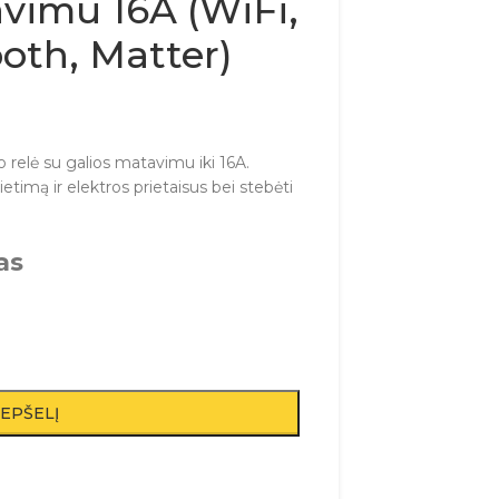
avimu 16A (WiFi,
oth, Matter)
 relė su galios matavimu iki 16A.
etimą ir elektros prietaisus bei stebėti
as
REPŠELĮ