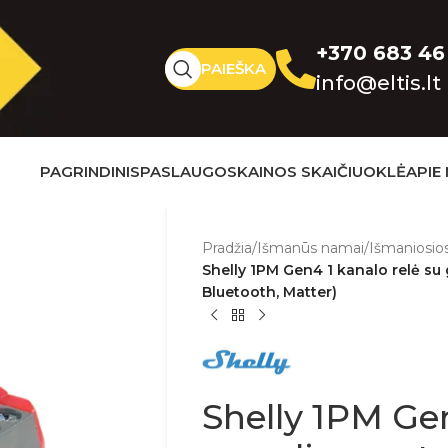
+370 683 46
PAIEŠKA
info@eltis.lt
PAGRINDINIS
PASLAUGOS
KAINOS SKAIČIUOKLĖ
APIE
Pradžia
/
Išmanūs namai
/
Išmaniosios
Shelly 1PM Gen4 1 kanalo relė su 
Bluetooth, Matter)
Shelly 1PM Gen