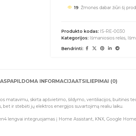
19
Žmonės dabar žiūri šį prod
Produkto kodas:
IS-RE-0030
Kategorijos:
Išmaniosios relės
,
Išm
Bendrinti:
AS
PAPILDOMA INFORMACIJA
ATSILIEPIMAI (0)
os matavimu, skirta apšvietimo, šildymo, ventiliacijos, buitinės te
, bet ir stebėti jų elektros energijos suvartojimą realiu laiku.
en4 lengvai integruojamas į Home Assistant, KNX, Google Hom