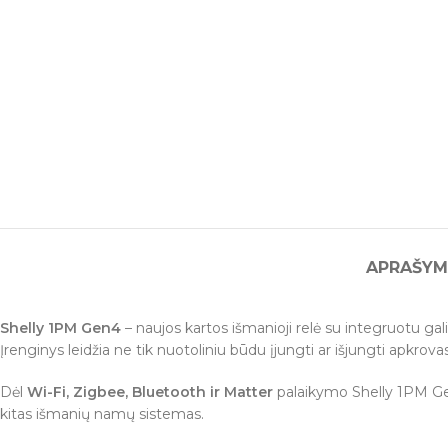
APRAŠYM
Shelly 1PM Gen4
– naujos kartos išmanioji relė su integruotu gali
Įrenginys leidžia ne tik nuotoliniu būdu įjungti ar išjungti apkrovas
Dėl
Wi-Fi, Zigbee, Bluetooth ir Matter
palaikymo Shelly 1PM G
kitas išmanių namų sistemas.