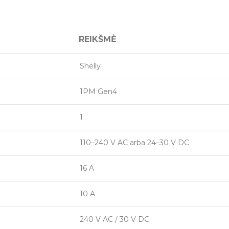
REIKŠMĖ
Shelly
1PM Gen4
1
110–240 V AC arba 24–30 V DC
16 A
10 A
240 V AC / 30 V DC