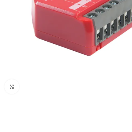
Spustelėkite, kad padidintumėte