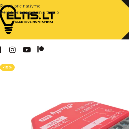
Pereiti prie naršymo
Pereiti prie pagrindinio turinio
-10%