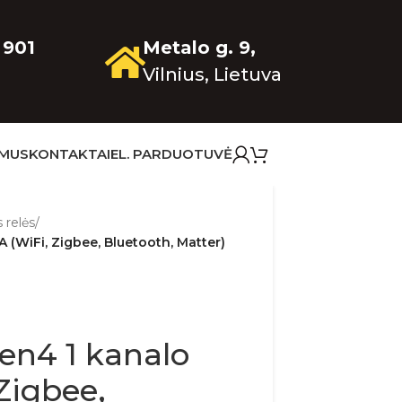
 901
Metalo g. 9,
Vilnius, Lietuva
 MUS
KONTAKTAI
EL. PARDUOTUVĖ
 relės
/
A (WiFi, Zigbee, Bluetooth, Matter)
Gen4 1 kanalo
 Zigbee,