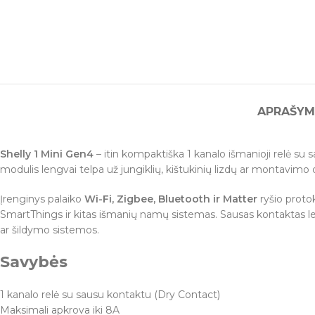
APRAŠYM
Shelly 1 Mini Gen4
– itin kompaktiška 1 kanalo išmanioji relė su
modulis lengvai telpa už jungiklių, kištukinių lizdų ar montavimo
Įrenginys palaiko
Wi-Fi, Zigbee, Bluetooth ir Matter
ryšio proto
SmartThings ir kitas išmanių namų sistemas. Sausas kontaktas leid
ar šildymo sistemos.
Savybės
1 kanalo relė su sausu kontaktu (Dry Contact)
Maksimali apkrova iki 8A