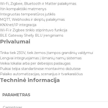
Wi-Fi, Zigbee, Bluetooth ir Matter palaikymas
Itin kompaktiški matmenys
Integruotas temperatūros jutiklis
MQTT, Webhooks ir skriptų palaikymas
KNXnet/IP integracija
Wi-Fi ir Zigbee tinklo stiprintuvo funkcija
BLE Gateway Shelly BLU įrenginiams
Privalumai
Tinka tiek 230V, tiek žemos įtampos grandinių valdymui
Lengvai integruojamas į išmanių namų sistemas
Veikia lokaliai arba per debesijos paslaugas
Puikiai telpa standartinėse montavimo dėžutėse
Palaiko automatizacijas, scenarijus ir tvarkaraščius
Techninė informacija
PARAMETRAS
Gamintojas