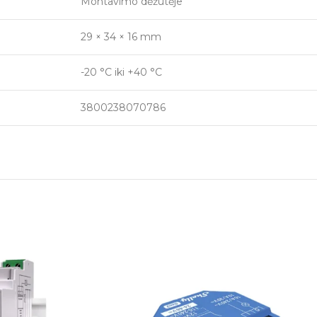
Montavimo dėžutėje
29 × 34 × 16 mm
-20 °C iki +40 °C
3800238070786