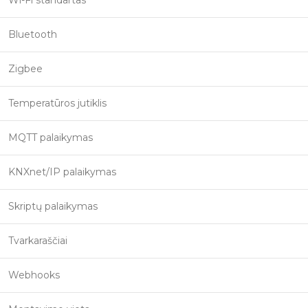
Wi-Fi standartas
Bluetooth
Zigbee
Temperatūros jutiklis
MQTT palaikymas
KNXnet/IP palaikymas
Skriptų palaikymas
Tvarkaraščiai
Webhooks