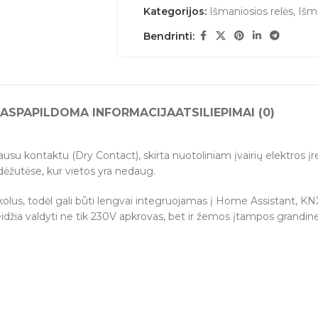
Kategorijos:
Išmaniosios relės
,
Išm
Bendrinti:
AS
PAPILDOMA INFORMACIJA
ATSILIEPIMAI (0)
 sausu kontaktu (Dry Contact), skirta nuotoliniam įvairių elektro
 dėžutėse, kur vietos yra nedaug.
kolus, todėl gali būti lengvai integruojamas į Home Assistant
žia valdyti ne tik 230V apkrovas, bet ir žemos įtampos grandines,