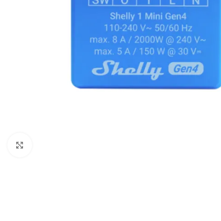
Spustelėkite, kad padidintumėte