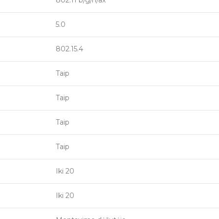
802.11 b/g/n/ax
5.0
802.15.4
Taip
Taip
Taip
Taip
Iki 20
Iki 20