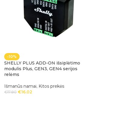
-10%
-21%
SHELLY PLUS ADD-ON išsiplėtimo
Viengubas DIN bėge
modulis Plus, GEN3, GEN4 serijos
Plus relėms
relėms
Išmanūs namai
,
Ki
Išmanūs namai
,
Kitos prekės
€
3.70
€
4.70
€
16.02
€
17.80