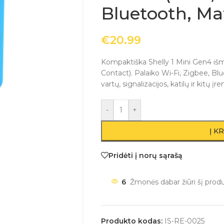
Bluetooth, Ma
€
20.99
Kompaktiška Shelly 1 Mini Gen4 išm
Contact). Palaiko Wi-Fi, Zigbee, Blu
vartų, signalizacijos, katilų ir kitų į
-
+
Į K
Pridėti į norų sąrašą
6
Žmonės dabar žiūri šį prod
Produkto kodas:
IS-RE-0025