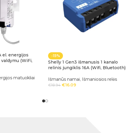
el. energijos
-15%
s valdymu (WiFi,
Shelly 1 Gen3 išmanusis 1 kanalo
relinis jungiklis 16A (Wifi, Bluetooth)
rgijos matuokliai
Išmanūs namai
,
Išmaniosios relės
€
16.09
€
18.94