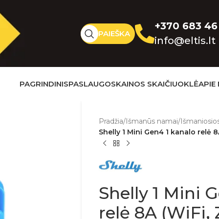
+370 683 46
PAIEŠKA
info@eltis.lt
PAGRINDINIS
PASLAUGOS
KAINOS SKAIČIUOKLĖ
APIE
Pradžia
/
Išmanūs namai
/
Išmaniosios
Shelly 1 Mini Gen4 1 kanalo relė 8
Shelly 1 Mini 
relė 8A (WiFi,