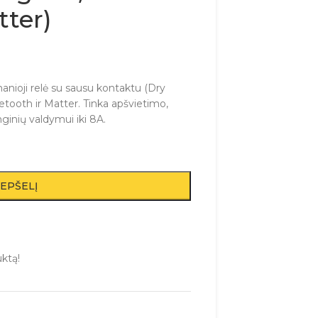
tter)
anioji relė su sausu kontaktu (Dry
etooth ir Matter. Tinka apšvietimo,
renginių valdymui iki 8A.
REPŠELĮ
uktą!