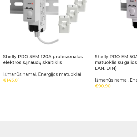
Shelly PRO 3EM 120A profesionalus
Shelly PRO EM 50A 
elektros sąnaudų skaitiklis
matuoklis su galio
LAN, DIN)
Išmanūs namai
,
Energijos matuokliai
€
145.01
Išmanūs namai
,
Ene
€
90.90