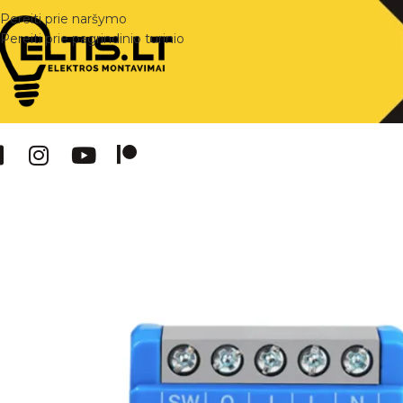
Pereiti prie naršymo
Pereiti prie pagrindinio turinio