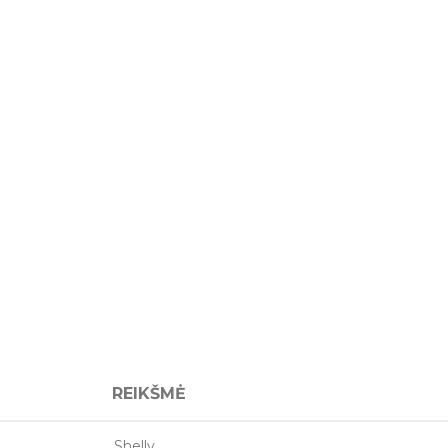
REIKŠMĖ
Shelly