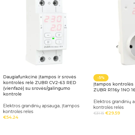
Daugiafunkcinė įtampos ir srovės
-5%
kontrolės relė ZUBR CV2-63 RED
Įtampos kontrolės re
(vienfazė) su srovės/galingumo
ZUBR R116y 1NO 1
kontrole
Elektros grandinių 
Elektros grandinių apsauga
,
Įtampos
kontrolės relės
kontrolės relės
€
29.59
€
31.15
€
54.24