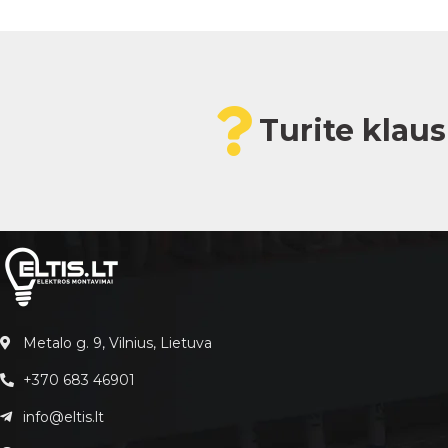
Turite klau
Metalo g. 9, Vilnius, Lietuva
+370 683 46901
info@eltis.lt