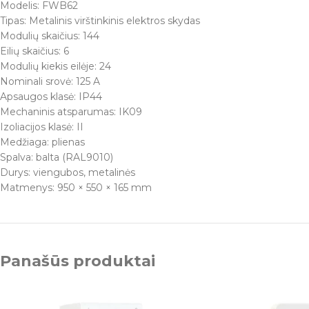
Modelis: FWB62
Tipas: Metalinis virštinkinis elektros skydas
Modulių skaičius: 144
Eilių skaičius: 6
Modulių kiekis eilėje: 24
Nominali srovė: 125 A
Apsaugos klasė: IP44
Mechaninis atsparumas: IK09
Izoliacijos klasė: II
Medžiaga: plienas
Spalva: balta (RAL9010)
Durys: viengubos, metalinės
Matmenys: 950 × 550 × 165 mm
Panašūs produktai