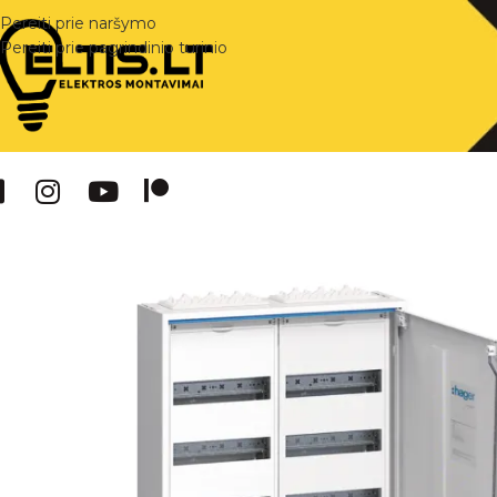
Pereiti prie naršymo
Pereiti prie pagrindinio turinio