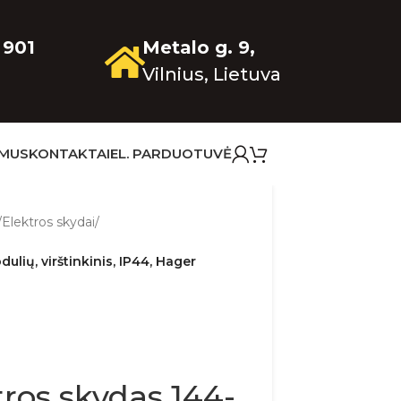
 901
Metalo g. 9,
Vilnius, Lietuva
 MUS
KONTAKTAI
EL. PARDUOTUVĖ
/
Elektros skydai
/
ulių, virštinkinis, IP44, Hager
tros skydas 144-