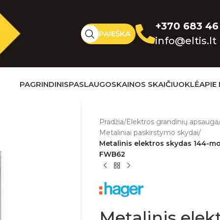
+370 683 46
PAIEŠKA
info@eltis.lt
PAGRINDINIS
PASLAUGOS
KAINOS SKAIČIUOKLĖ
APIE
Pradžia
/
Elektros grandinių apsauga
Metaliniai paskirstymo skydai
/
Metalinis elektros skydas 144-mod
FWB62
Metalinis elek