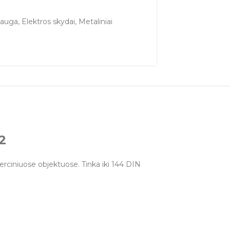
sauga
,
Elektros skydai
,
Metaliniai
2
merciniuose objektuose. Tinka iki 144 DIN