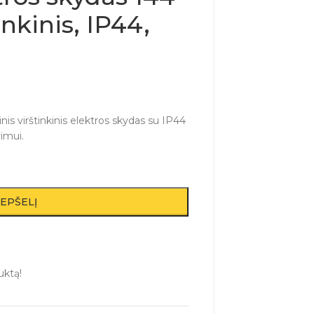
inkinis, IP44,
s virštinkinis elektros skydas su IP44
imui.
REPŠELĮ
uktą!