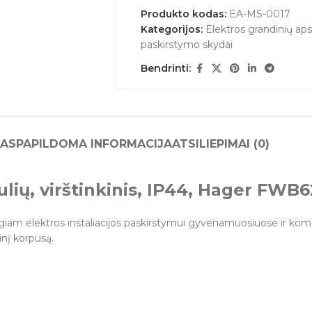
Produkto kodas:
EA-MS-0017
Kategorijos:
Elektros grandinių ap
paskirstymo skydai
Bendrinti:
AS
PAPILDOMA INFORMACIJA
ATSILIEPIMAI (0)
lių, virštinkinis, IP44, Hager FWB6
saugiam elektros instaliacijos paskirstymui gyvenamuosiuose ir ko
ninį korpusą.