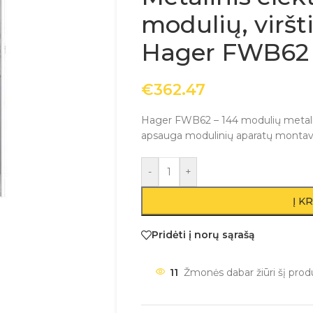
modulių, viršt
Hager FWB62
€
362.47
Hager FWB62 – 144 modulių metalini
apsauga modulinių aparatų montav
-
+
Į K
Pridėti į norų sąrašą
11
Žmonės dabar žiūri šį prod