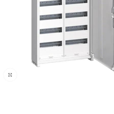
Spustelėkite, kad padidintumėte