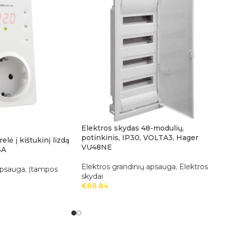
Elektros skydas 48-modulių,
potinkinis, IP30, VOLTA3, Hager
lė į kištukinį lizdą
VU48NE
6A
Elektros grandinių apsauga
,
Elektros
apsauga
,
Įtampos
skydai
€
88.84