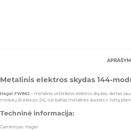
APRAŠYM
Metalinis elektros skydas 144-modu
Hager FWB62
– metalinis virštinkinis elektros skydas, skirtas 
modulių (6 eilės po 24), turi baltas metalines dureles ir tvirtą plie
Techninė informacija:
Gamintojas: Hager