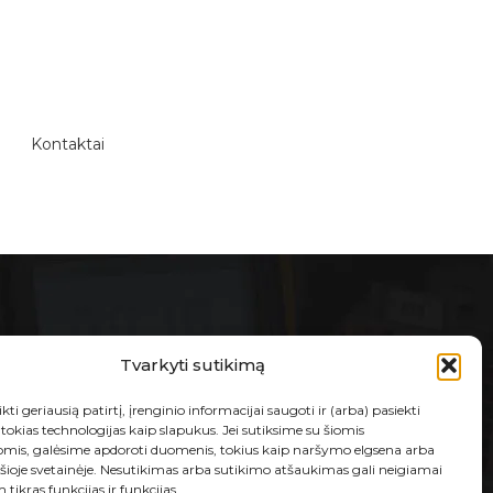
Kontaktai
E-PARDUOTUVĖ
Tvarkyti sutikimą
Taisyklės ir sąlygos
kti geriausią patirtį, įrenginio informacijai saugoti ir (arba) pasiekti
Prekių grąžinimas ir garantija
okias technologijas kaip slapukus. Jei sutiksime su šiomis
omis, galėsime apdoroti duomenis, tokius kaip naršymo elgsena arba
Privatumo politika
 šioje svetainėje. Nesutikimas arba sutikimo atšaukimas gali neigiamai
 tikras funkcijas ir funkcijas.