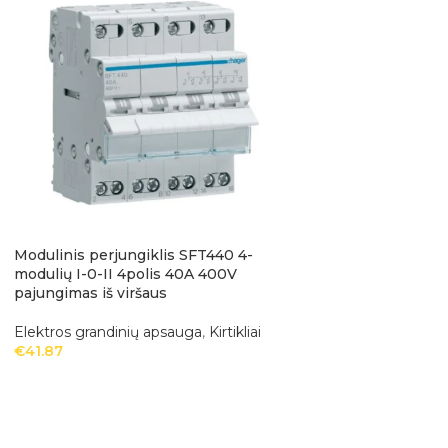
Modulinis perjungiklis SFT440 4-
Srovės nuotėkio r
modulių I-0-II 4polis 40A 400V
25A 30mA 4polis, 
pajungimas iš viršaus
Elektros grandinių
Elektros grandinių apsauga
,
Kirtikliai
nuotėkio relės
€
41.87
€
58.49