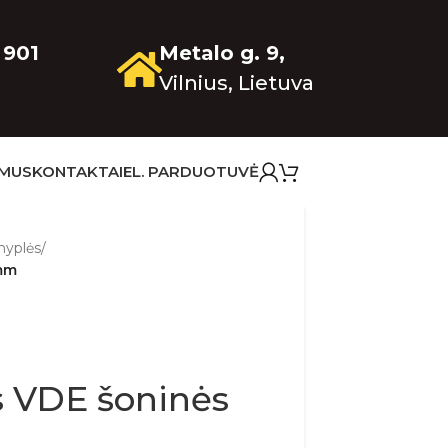
 901
Metalo g. 9,
Vilnius, Lietuva
 MUS
KONTAKTAI
EL. PARDUOTUVĖ
nyplės
/
 mm
 VDE šoninės