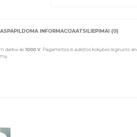
AS
PAPILDOMA INFORMACIJA
ATSILIEPIMAI (0)
m darbui iki
1000 V
. Pagamintos iš aukštos kokybės legiruoto ang
imą.