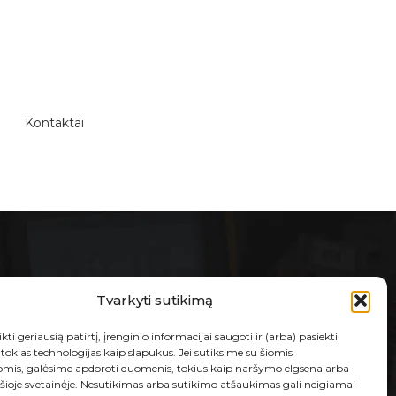
Kontaktai
E-PARDUOTUVĖ
Tvarkyti sutikimą
Taisyklės ir sąlygos
kti geriausią patirtį, įrenginio informacijai saugoti ir (arba) pasiekti
Prekių grąžinimas ir garantija
okias technologijas kaip slapukus. Jei sutiksime su šiomis
omis, galėsime apdoroti duomenis, tokius kaip naršymo elgsena arba
Privatumo politika
 šioje svetainėje. Nesutikimas arba sutikimo atšaukimas gali neigiamai