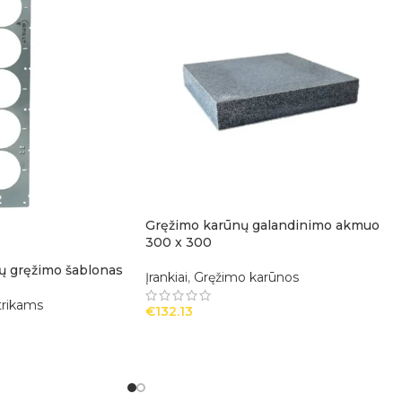
Gręžimo karūnų galandinimo akmuo
300 x 300
ų gręžimo šablonas
Įrankiai
,
Gręžimo karūnos
ktrikams
€
132.13