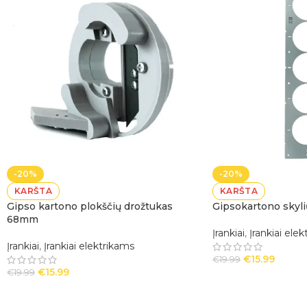
-20%
-20%
KARŠTA
KARŠTA
Gipso kartono plokščių drožtukas
Gipsokartono skyli
68mm
Įrankiai
,
Įrankiai ele
Įrankiai
,
Įrankiai elektrikams
€
15.99
€
19.99
€
15.99
€
19.99