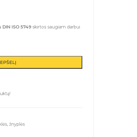
 DIN ISO 5749
skirtos saugiam darbui
REPŠELĮ
uktą!
lės, žnyplės