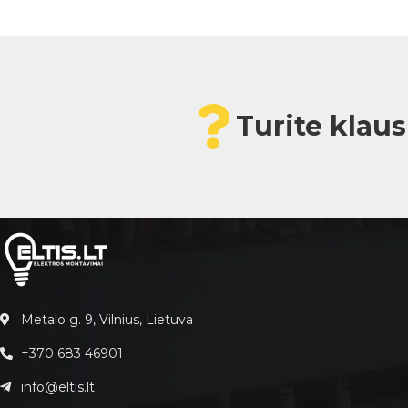
Turite klau
Metalo g. 9, Vilnius, Lietuva
+370 683 46901
info@eltis.lt