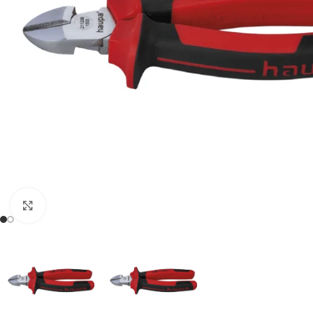
Spustelėkite, kad padidintumėte