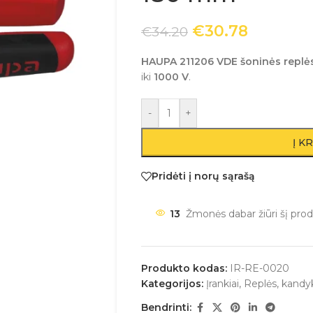
€
30.78
€
34.20
HAUPA 211206 VDE šoninės replės
iki
1000 V
.
-
+
Į K
Pridėti į norų sąrašą
13
Žmonės dabar žiūri šį prod
Produkto kodas:
IR-RE-0020
Kategorijos:
Įrankiai
,
Replės, kandyk
Bendrinti: