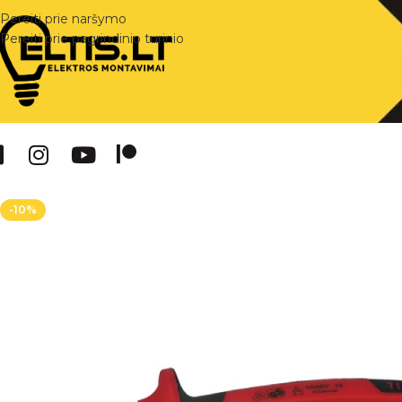
Pereiti prie naršymo
Pereiti prie pagrindinio turinio
-10%