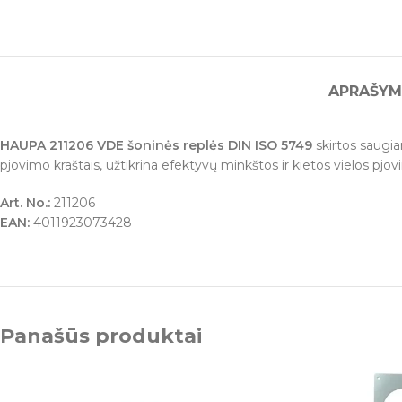
APRAŠYM
HAUPA 211206 VDE šoninės replės DIN ISO 5749
skirtos saugia
pjovimo kraštais, užtikrina efektyvų minkštos ir kietos vielos pjov
Art. No.:
211206
EAN:
4011923073428
Panašūs produktai