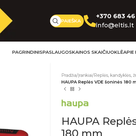
+370 683 46
PAIEŠKA
info@eltis.lt
PAGRINDINIS
PASLAUGOS
KAINOS SKAIČIUOKLĖ
APIE
Pradžia
/
Įrankiai
/
Replės, kandyklės, ž
HAUPA Replės VDE šoninės 180
HAUPA Replės
180 mm