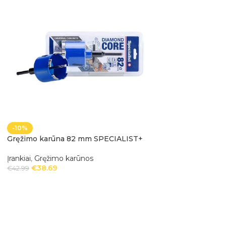
-10%
-10%
Gręžimo karūna 82 mm SPECIALIST+
Karūna 68 mm SPE
Įrankiai
,
Gręžimo karūnos
Įrankiai
,
Gręžimo ka
€
38.69
€
9.89
€
42.99
€
10.99