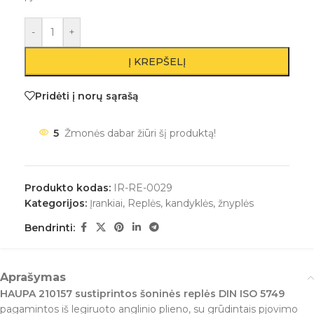
-
+
Į KREPŠELĮ
Pridėti į norų sąrašą
5
Žmonės dabar žiūri šį produktą!
Produkto kodas:
IR-RE-0029
Kategorijos:
Įrankiai
,
Replės, kandyklės, žnyplės
Bendrinti:
Aprašymas
HAUPA 210157 sustiprintos šoninės replės DIN ISO 5749
pagamintos iš legiruoto anglinio plieno, su grūdintais pjovimo