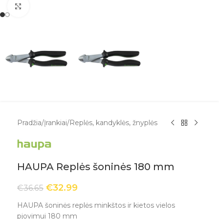
Spustelėkite, kad padidintumėte
Pradžia
/
Įrankiai
/
Replės, kandyklės, žnyplės
HAUPA Replės šoninės 180 mm
€
32.99
€
36.65
HAUPA šoninės replės minkštos ir kietos vielos
pjovimui 180 mm