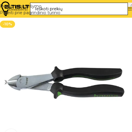
Pereiti prie naršymo
Pereiti prie pagrindinio turinio
-10%