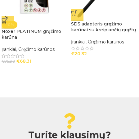
SDS adapteris gręžimo
-10%
karūnai su kreipiančių grąžtų
Noxer PLATINUM gręžimo
karūna
Įrankiai
,
Gręžimo karūnos
Įrankiai
,
Gręžimo karūnos
€
20.32
€
68.31
€
75.90
Turite klausimų?