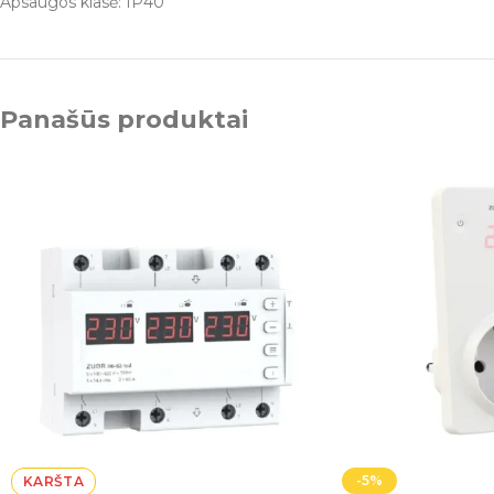
Apsaugos klasė: IP40
Panašūs produktai
-5%
KARŠTA