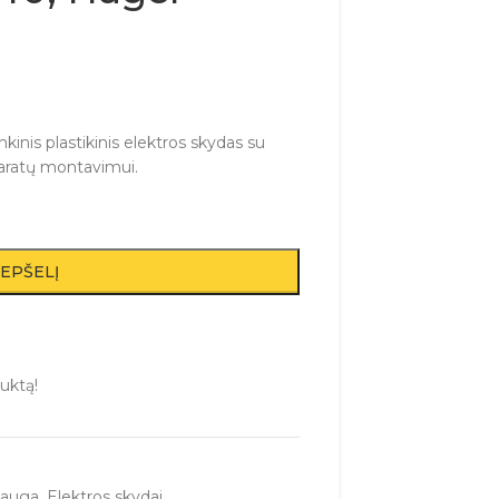
inis plastikinis elektros skydas su
paratų montavimui.
REPŠELĮ
uktą!
sauga
,
Elektros skydai