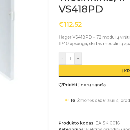
VS418PD
€
112.52
Hager VS418PD – 72 modulių virštink
IP40 apsauga, skirtas modulinių a
-
+
Į K
Pridėti į norų sąrašą
16
Žmonės dabar žiūri šį prod
Produkto kodas:
EA-SK-0016
Kategorijos:
Elektros grandinių ap