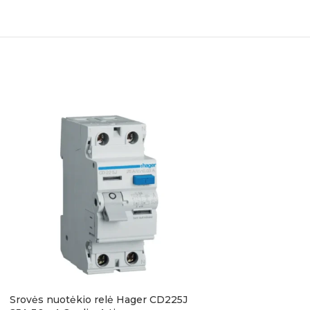
Srovės nuotėkio relė Hager CD225J
Automatinis jungi