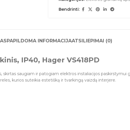
Bendrinti:
AS
PAPILDOMA INFORMACIJA
ATSILIEPIMAI (0)
nkinis, IP40, Hager VS418PD
as, skirtas saugiam ir patogiam elektros instaliacijos paskirstym
eles, kurios suteikia estetišką ir tvarkingą vaizdą interjere.