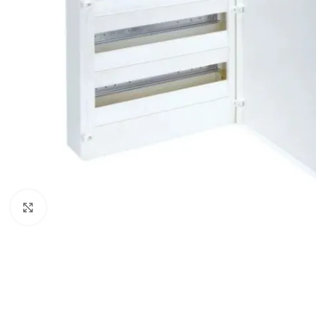
Spustelėkite, kad padidintumėte