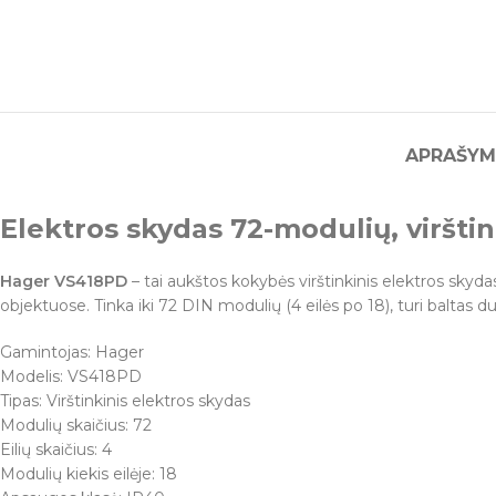
APRAŠYM
Elektros skydas 72-modulių, viršti
Hager VS418PD
– tai aukštos kokybės virštinkinis elektros skyd
objektuose. Tinka iki 72 DIN modulių (4 eilės po 18), turi baltas dur
Gamintojas: Hager
Modelis: VS418PD
Tipas: Virštinkinis elektros skydas
Modulių skaičius: 72
Eilių skaičius: 4
Modulių kiekis eilėje: 18