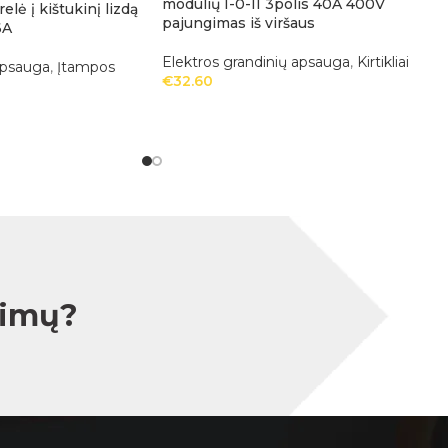
modulių I-0-II 3polis 40A 400V
lė į kištukinį lizdą
pajungimas iš viršaus
6A
Elektros grandinių apsauga
,
Kirtikliai
apsauga
,
Įtampos
€
32.60
simų?