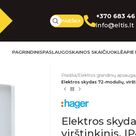
+370 683 46
PAIEŠKA
info@eltis.lt
PAGRINDINIS
PASLAUGOS
KAINOS SKAIČIUOKLĖ
APIE
Pradžia
/
Elektros grandinių apsauga
Elektros skydas 72-modulių, virš
Elektros skyd
virštinkinis, 