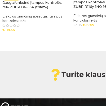
Įtampos kontrolės re
Daugiafunkcinė įtampos kontrolės
ZUBR R116y 1NO 1
relė ZUBR D6-63A (trifazė)
Elektros grandinių 
Elektros grandinių apsauga
,
Įtampos
kontrolės relės
kontrolės relės
€
29.59
€
31.15
€
119.34
Turite klau