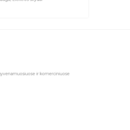
ui gyvenamuosiuose ir komerciniuose