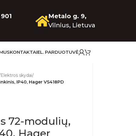
 901
Metalo g. 9,
Vilnius, Lietuva
 MUS
KONTAKTAI
EL. PARDUOTUVĖ
/
Elektros skydai
/
tinkinis, IP40, Hager VS418PD
as 72-modulių,
IP40, Hager