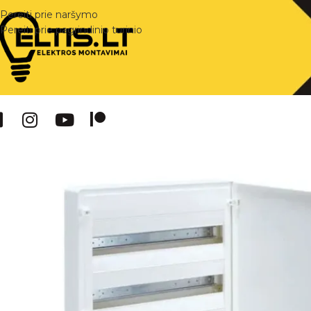
Pereiti prie naršymo
Pereiti prie pagrindinio turinio