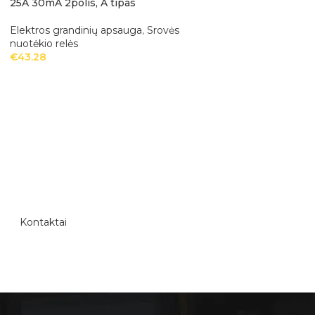
25A 30mA 2polis, A tipas
16A 6kA 3polis, B 
Elektros grandinių apsauga
,
Srovės
Elektros grandinių
nuotėkio relės
€
15.79
€
43.28
Kontaktai