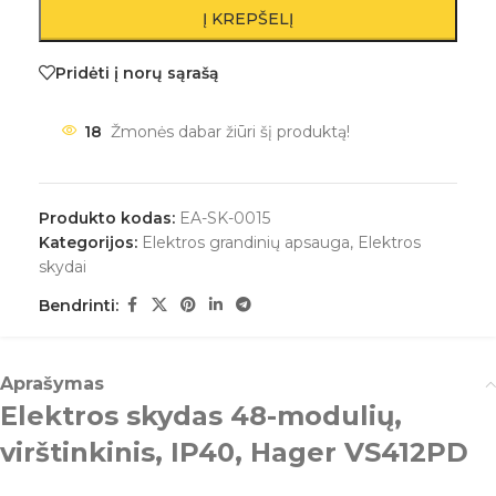
Į KREPŠELĮ
Pridėti į norų sąrašą
18
Žmonės dabar žiūri šį produktą!
Produkto kodas:
EA-SK-0015
Kategorijos:
Elektros grandinių apsauga
,
Elektros
skydai
Bendrinti:
Aprašymas
Elektros skydas 48-modulių,
virštinkinis, IP40, Hager VS412PD