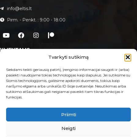
info@eltis.lt
Pirm. - Penkt. : 9:00 - 18:00
KLIENTAMS
Tvarkyti sutikimą
Apie Eltis.lt
Paslaugos
Siekdami teikti geriausią patirtį, įrenginio informacijai saugoti ir (arba)
pasiekti naudojame tokias technologijas kaip slapukus. Jei sutiksime su
Kontaktai
šiomis technologijomis, galėsime apdoroti duomenis, tokius kaip
naršymo elgsena arba unikalūs ID šioje svetainėje. Nesutikimas arba
E-PARDUOTUVĖ
sutikimo atšaukimas gali neigiamai paveikti tam tikras funkcijas ir
funkcijas.
Taisyklės ir sąlygos
Prekių grąžinimas ir garantija
Privatumo politika
Priimti
MB Eltis 2023 © Visos teisės saugomos.
Neigti