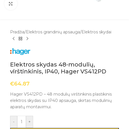
Spustelėkite, kad padidintumėte
Pradžia
/
Elektros grandinių apsauga
/
Elektros skydai
Elektros skydas 48-modulių,
virštinkinis, IP40, Hager VS412PD
€
64.87
Hager VS412PD – 48 modulių virštinkinis plastikinis
elektros skydas su IP40 apsauga, skirtas modulinių
aparatų montavimui.
-
+