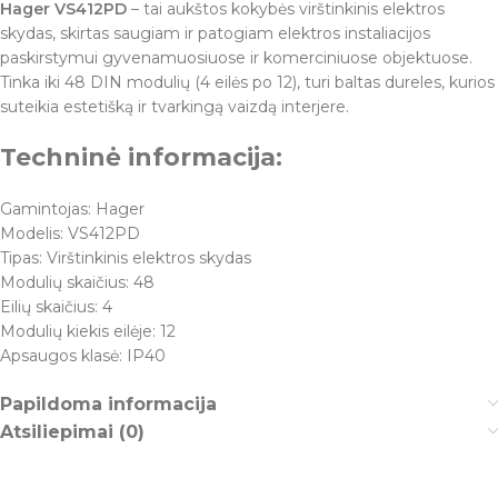
Hager VS412PD
– tai aukštos kokybės virštinkinis elektros
skydas, skirtas saugiam ir patogiam elektros instaliacijos
paskirstymui gyvenamuosiuose ir komerciniuose objektuose.
Tinka iki 48 DIN modulių (4 eilės po 12), turi baltas dureles, kurios
suteikia estetišką ir tvarkingą vaizdą interjere.
Techninė informacija:
Gamintojas: Hager
Modelis: VS412PD
Tipas: Virštinkinis elektros skydas
Modulių skaičius: 48
Eilių skaičius: 4
Modulių kiekis eilėje: 12
Apsaugos klasė: IP40
Papildoma informacija
Atsiliepimai (0)