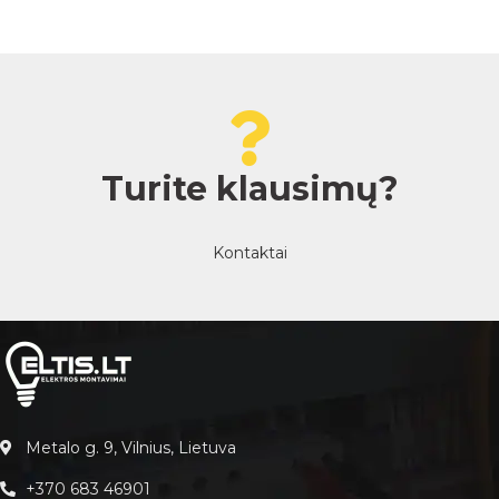
Turite klausimų?
Kontaktai
Metalo g. 9, Vilnius, Lietuva
+370 683 46901