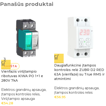
Panašūs produktai
Daugiafunkcinė įtampos
KARŠTA
kontrolės relė ZUBR D2 RED
Vienfazis viršįtampio
63A (vienfazė) su True RMS ir
ribotuvas KIWA PO 1+1 e
atmintimi
280V 7kA
Elektros grandinių apsauga
,
Elektros grandinių apsauga
,
Įtampos kontrolės relės
Įtampos kontrolės relės
,
€
56.95
Viršįtampio apsauga
€
54.28