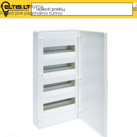
Pereiti prie naršymo
Pereiti prie pagrindinio turinio