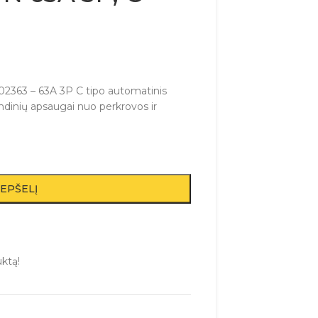
02363 – 63A 3P C tipo automatinis
grandinių apsaugai nuo perkrovos ir
REPŠELĮ
uktą!