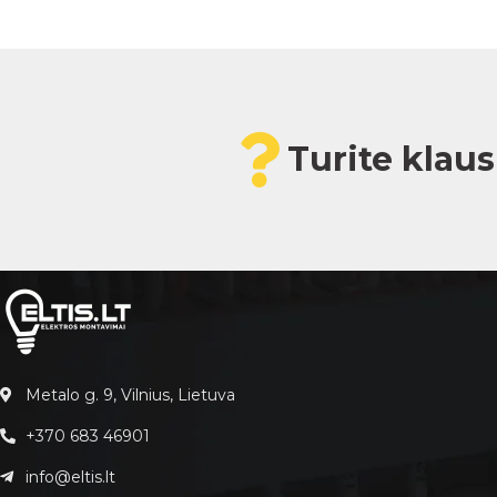
Turite klau
Metalo g. 9, Vilnius, Lietuva
+370 683 46901
info@eltis.lt