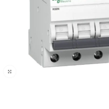
Spustelėkite, kad padidintumėte