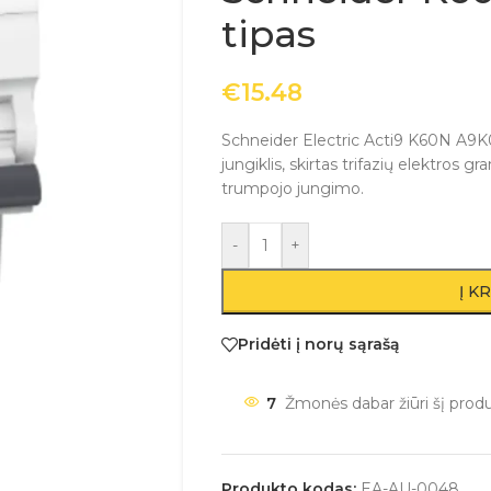
tipas
€
15.48
Schneider Electric Acti9 K60N A9K
jungiklis, skirtas trifazių elektros 
trumpojo jungimo.
-
+
Į K
Pridėti į norų sąrašą
7
Žmonės dabar žiūri šį prod
Produkto kodas:
EA-AU-0048