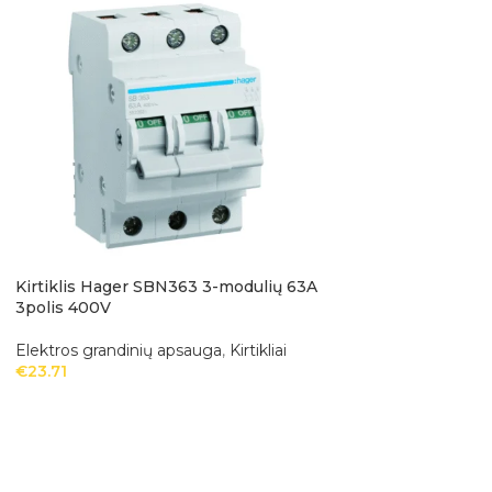
Kirtiklis Hager SBN363 3-modulių 63A
Srovės nuotėkio r
3polis 400V
25A 30mA 4polis, 
Elektros grandinių apsauga
,
Kirtikliai
Elektros grandinių
€
23.71
nuotėkio relės
€
58.49