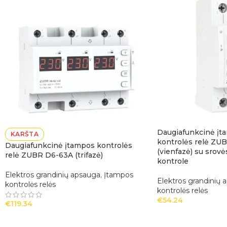
Daugiafunkcinė įta
KARŠTA
kontrolės relė ZU
Daugiafunkcinė įtampos kontrolės
(vienfazė) su srov
relė ZUBR D6-63A (trifazė)
kontrole
Elektros grandinių apsauga
,
Įtampos
Elektros grandinių 
kontrolės relės
kontrolės relės
€
54.24
€
119.34