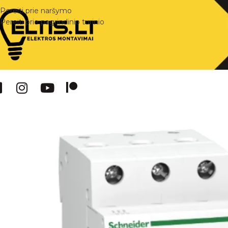
Pereiti prie naršymo
Pereiti prie pagrindinio turinio