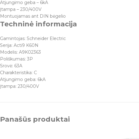
Atjungimo geba – 6kA
Įtampa – 230/400V
Montuojamas ant DIN bėgelio
Techninė informacija
Gamintojas: Schneider Electric
Serija: Acti9 K60N
Modelis: A9K02363
Poliškumas: 3P
Srovė: 63A
Charakteristika: C
Atjungimo geba: 6kA
Įtampa: 230/400V
Panašūs produktai