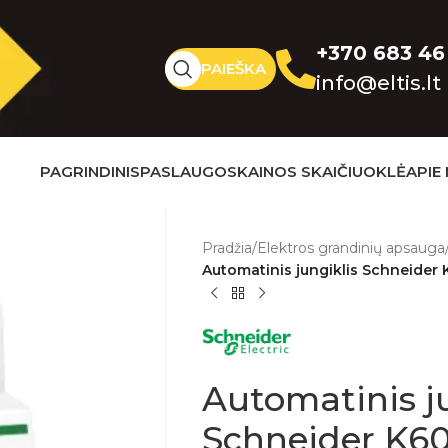
+370 683 46
PAIEŠKA
info@eltis.lt
PAGRINDINIS
PASLAUGOS
KAINOS SKAIČIUOKLĖ
APIE
Pradžia
/
Elektros grandinių apsauga
Automatinis jungiklis Schneider 
Automatinis ju
Schneider K60