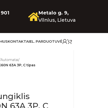
 901
Metalo g. 9,
Vilnius, Lietuva
 MUS
KONTAKTAI
EL. PARDUOTUVĖ
/
Automatai
/
K60N 63A 3P, C tipas
ngiklis
N 63A 3P, C