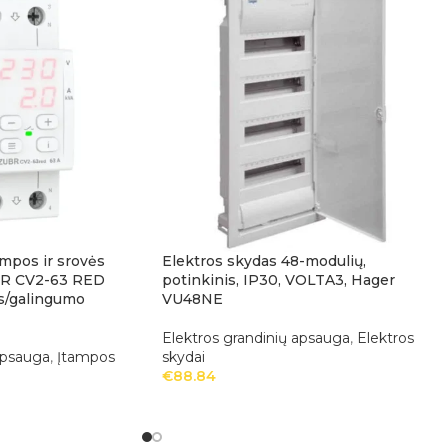
mpos ir srovės
Elektros skydas 48-modulių,
BR CV2-63 RED
potinkinis, IP30, VOLTA3, Hager
ės/galingumo
VU48NE
Elektros grandinių apsauga
,
Elektros
apsauga
,
Įtampos
skydai
€
88.84