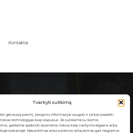
Kontaktai
E-PARDUOTUVĖ
Tvarkyti sutikimą
Taisyklės ir sąlygos
kti geriausią patirtį, įrenginio informacijai saugoti ir (arba) pasiekti
Prekių grąžinimas ir garantija
okias technologijas kaip slapukus. Jei sutiksime su šiomis
omis, galėsime apdoroti duomenis, tokius kaip naršymo elgsena arba
Privatumo politika
 šioje svetainėje. Nesutikimas arba sutikimo atšaukimas gali neigiamai