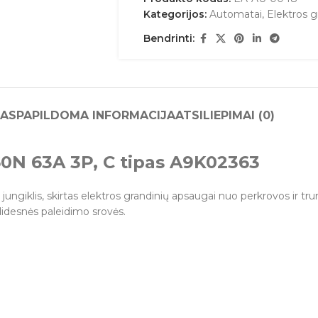
Kategorijos:
Automatai
,
Elektros 
Bendrinti:
AS
PAPILDOMA INFORMACIJA
ATSILIEPIMAI (0)
60N 63A 3P, C tipas A9K02363
 jungiklis, skirtas elektros grandinių apsaugai nuo perkrovos ir 
didesnės paleidimo srovės.