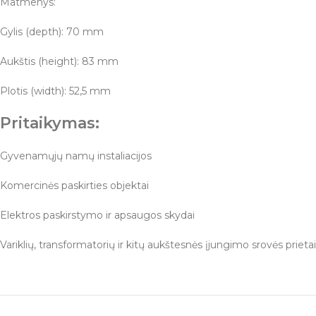
Matmenys:
Gylis (depth): 70 mm
Aukštis (height): 83 mm
Plotis (width): 52,5 mm
Pritaikymas:
Gyvenamųjų namų instaliacijos
Komercinės paskirties objektai
Elektros paskirstymo ir apsaugos skydai
Variklių, transformatorių ir kitų aukštesnės įjungimo srovės priet