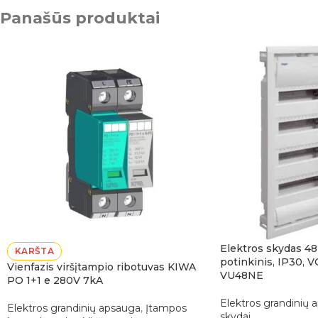
Panašūs produktai
Elektros skydas 48
KARŠTA
potinkinis, IP30, 
Vienfazis viršįtampio ribotuvas KIWA
VU48NE
PO 1+1 e 280V 7kA
Elektros grandinių 
Elektros grandinių apsauga
,
Įtampos
skydai