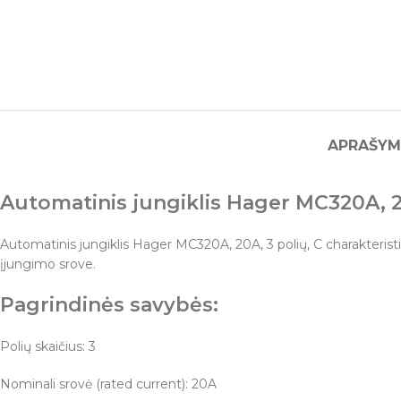
APRAŠYM
Automatinis jungiklis Hager MC320A, 20
Automatinis jungiklis Hager MC320A, 20A, 3 polių, C charakterist
įjungimo srove.
Pagrindinės savybės:
Polių skaičius: 3
Nominali srovė (rated current): 20A