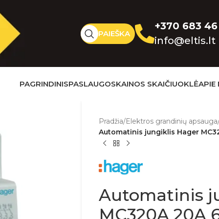
+370 683 46
PAIEŠKA
info@eltis.lt
PAGRINDINIS
PASLAUGOS
KAINOS SKAIČIUOKLĖ
APIE
Pradžia
/
Elektros grandinių apsauga
Automatinis jungiklis Hager MC32
Automatinis j
MC320A 20A 6k