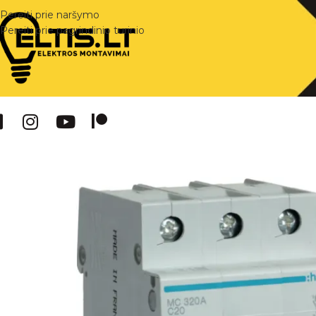
Pereiti prie naršymo
Pereiti prie pagrindinio turinio