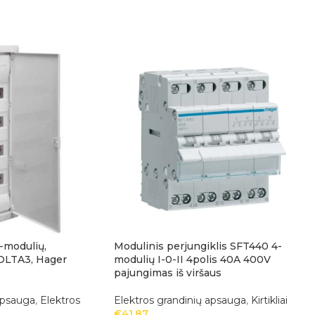
-modulių,
Modulinis perjungiklis SFT440 4-
VOLTA3, Hager
modulių I-0-II 4polis 40A 400V
pajungimas iš viršaus
apsauga
,
Elektros
Elektros grandinių apsauga
,
Kirtikliai
€
41.87