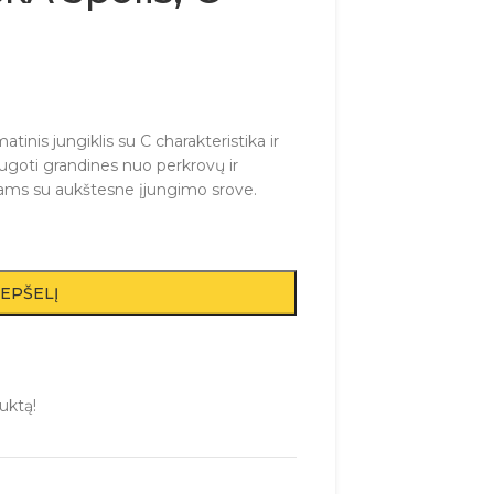
inis jungiklis su C charakteristika ir
ugoti grandines nuo perkrovų ir
ams su aukštesne įjungimo srove.
REPŠELĮ
uktą!