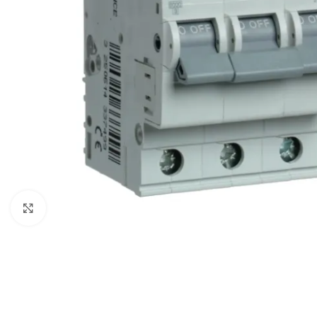
Spustelėkite, kad padidintumėte