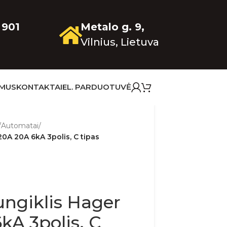
 901
Metalo g. 9,
Vilnius, Lietuva
 MUS
KONTAKTAI
EL. PARDUOTUVĖ
/
Automatai
/
0A 20A 6kA 3polis, C tipas
ungiklis Hager
A 3polis, C