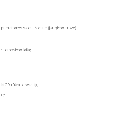
s, prietaisams su aukštesne įjungimo srove)
gą tarnavimo laiką
ki 20 tūkst. operacijų
 °C