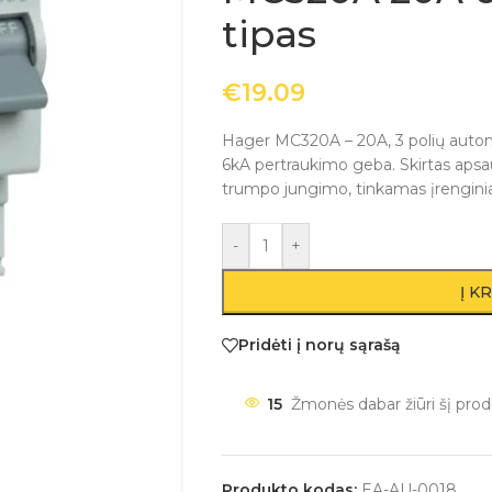
tipas
€
19.09
Hager MC320A – 20A, 3 polių automat
6kA pertraukimo geba. Skirtas apsa
trumpo jungimo, tinkamas įrengini
-
+
Į K
Pridėti į norų sąrašą
15
Žmonės dabar žiūri šį prod
Produkto kodas:
EA-AU-0018