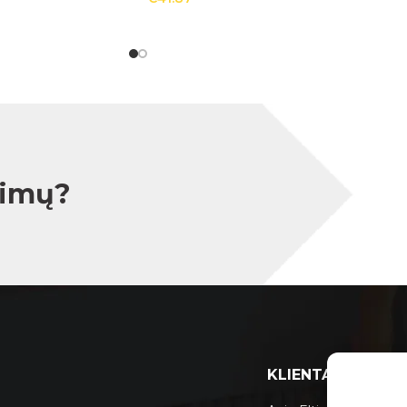
simų?
KLIENTAMS