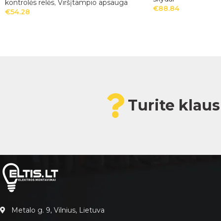
kontrolės relės
,
Viršįtampio apsauga
€
88.84
€
54.28
Turite klau
Metalo g. 9, Vilnius, Lietuva