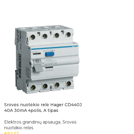
Srovės nuotėkio relė Hager CD440J
Srovės nuotėkio r
40A 30mA 4polis, A tipas
40A 30mA 2polis, 
Elektros grandinių apsauga
,
Srovės
Elektros grandinių
nuotėkio relės
nuotėkio relės
€
62.52
€
52.03