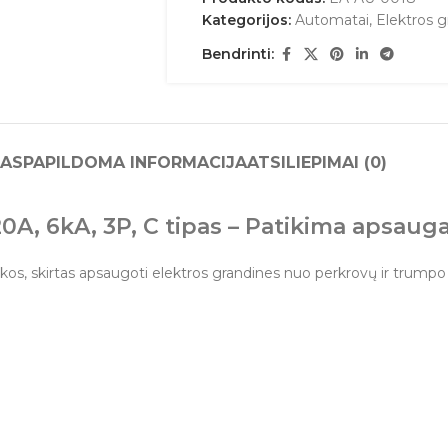
Kategorijos:
Automatai
,
Elektros 
Bendrinti:
AS
PAPILDOMA INFORMACIJA
ATSILIEPIMAI (0)
A, 6kA, 3P, C tipas – Patikima apsauga 
ikos, skirtas apsaugoti elektros grandines nuo perkrovų ir trump