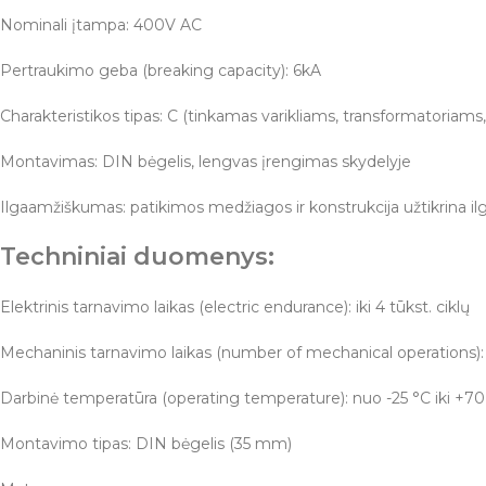
Nominali įtampa: 400V AC
Pertraukimo geba (breaking capacity): 6kA
Charakteristikos tipas: C (tinkamas varikliams, transformatoriam
Montavimas: DIN bėgelis, lengvas įrengimas skydelyje
Ilgaamžiškumas: patikimos medžiagos ir konstrukcija užtikrina il
Techniniai duomenys:
Elektrinis tarnavimo laikas (electric endurance): iki 4 tūkst. ciklų
Mechaninis tarnavimo laikas (number of mechanical operations): i
Darbinė temperatūra (operating temperature): nuo -25 °C iki +70
Montavimo tipas: DIN bėgelis (35 mm)