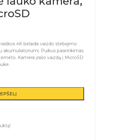
ė lauko kamera,
icroSD
raiškos 4K belaidė vaizdo stebėjimo
u akumuliatoriumi. Puikus pasirinkimas
interneto. Kamera įrašo vaizdą į MicroSD
auke.
REPŠELĮ
uktą!