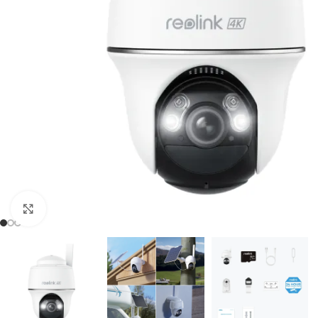
Spustelėkite, kad padidintumėte