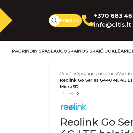
+370 683 46
PAIEŠKA
info@eltis.lt
PAGRINDINIS
PASLAUGOS
KAINOS SKAIČIUOKLĖ
APIE
Pradžia
/
Apsaugos sistemos
/
Vaizdo
Reolink Go Series G440 4K 4G LT
MicroSD
Reolink Go Se