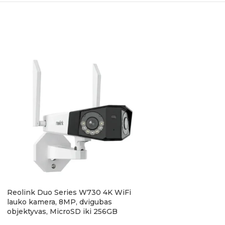
Reolink Duo Series W730 4K WiFi
Reolink TrackMix
lauko kamera, 8MP, dvigubas
belaidė lauko kame
objektyvas, MicroSD iki 256GB
MicroSD iki 256G