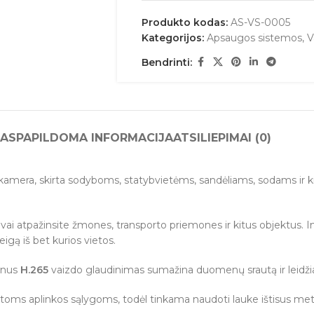
Produkto kodas:
AS-VS-0005
Kategorijos:
Apsaugos sistemos
,
V
Bendrinti:
AS
PAPILDOMA INFORMACIJA
ATSILIEPIMAI (0)
kamera, skirta sodyboms, statybvietėms, sandėliams, sodams ir k
gvai atpažinsite žmones, transporto priemones ir kitus objektus. 
eigą iš bet kurios vietos.
ernus
H.265
vaizdo glaudinimas sumažina duomenų srautą ir leidžia
 kitoms aplinkos sąlygoms, todėl tinkama naudoti lauke ištisus met