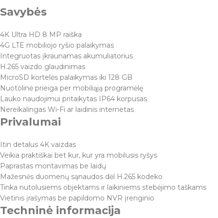
Savybės
4K Ultra HD 8 MP raiška
4G LTE mobiliojo ryšio palaikymas
Integruotas įkraunamas akumuliatorius
H.265 vaizdo glaudinimas
MicroSD kortelės palaikymas iki 128 GB
Nuotolinė prieiga per mobiliąją programėlę
Lauko naudojimui pritaikytas IP64 korpusas
Nereikalingas Wi-Fi ar laidinis internetas
Privalumai
Itin detalus 4K vaizdas
Veikia praktiškai bet kur, kur yra mobilusis ryšys
Paprastas montavimas be laidų
Mažesnės duomenų sąnaudos dėl H.265 kodeko
Tinka nutolusiems objektams ir laikiniems stebėjimo taškams
Vietinis įrašymas be papildomo NVR įrenginio
Techninė informacija