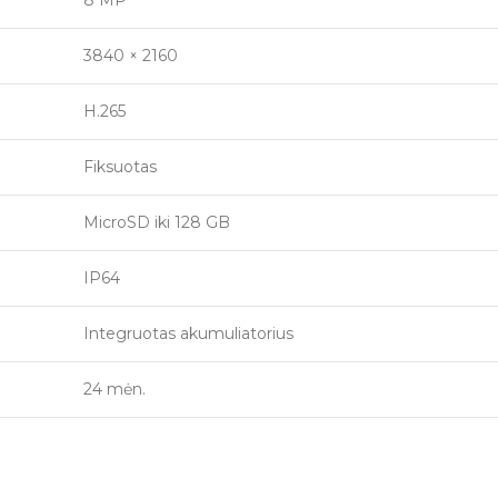
8 MP
3840 × 2160
H.265
Fiksuotas
MicroSD iki 128 GB
IP64
Integruotas akumuliatorius
24 mėn.