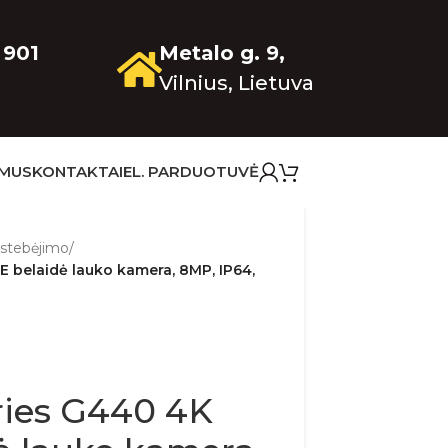
 901
Metalo g. 9,
Vilnius, Lietuva
 MUS
KONTAKTAI
EL. PARDUOTUVĖ
 stebėjimo
/
E belaidė lauko kamera, 8MP, IP64,
ries G440 4K