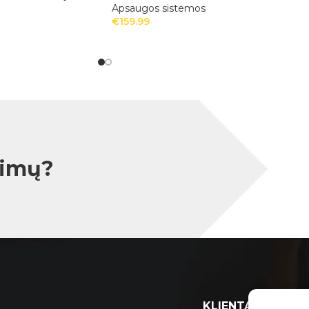
Apsaugos sistemos
€
159.99
simų?
KLIENTAMS