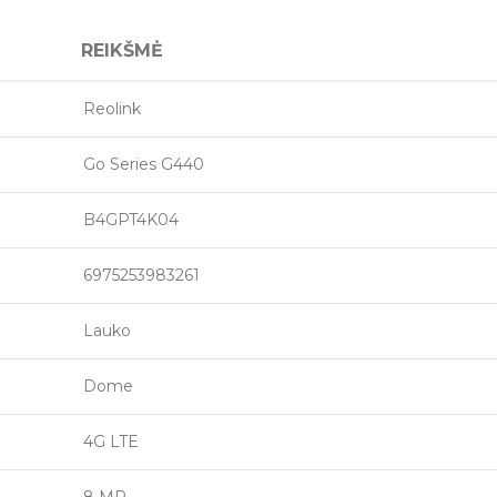
REIKŠMĖ
Reolink
Go Series G440
B4GPT4K04
6975253983261
Lauko
Dome
4G LTE