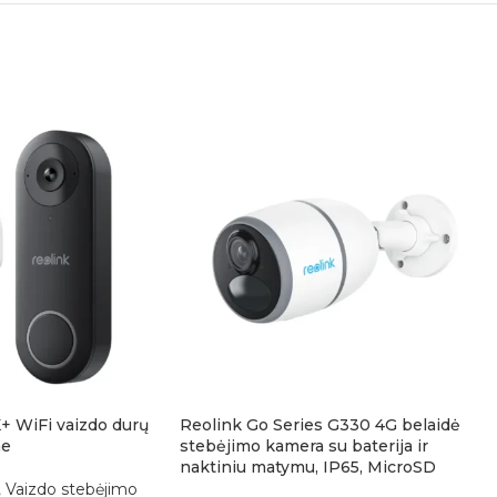
 WiFi vaizdo durų
Reolink Go Series G330 4G belaidė
me
stebėjimo kamera su baterija ir
naktiniu matymu, IP65, MicroSD
,
Vaizdo stebėjimo