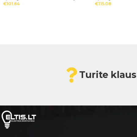
€
101.64
€
115.08
Turite klau