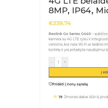
4G LTE belaid
8MP, IP64, M
€
239.74
Reolink Go Series G440
– aukštos 
kamera su 4G LTE ryšiu ir integruot
vietoms, kur nėra Wi-Fi ar laidinio 
kortelę ir yra pritaikyta naudojimui l
-
+
Į K
Pridėti į norų sąrašą
19
Žmonės dabar žiūri šį prod