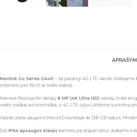
APRAŠYM
Reolink Go Series G440
– tai pažangi 4G LTE vaizdo stebėjimo 
interneto per Wi-Fi ar tinklo kabelį.
Kamera fiksuoja itin detalų
8 MP (4K Ultra HD)
vaizdą, todėl len
veikti visiškai autonomiškai, o 4G LTE ryšys užtikrina nuotolinę pri
Vaizdo įrašai saugomi MicroSD kortelėje iki 128 GB talpos. Mod
Dėl
IP64 apsaugos klasės
kamera yra atspari lietui, dulkėms ir