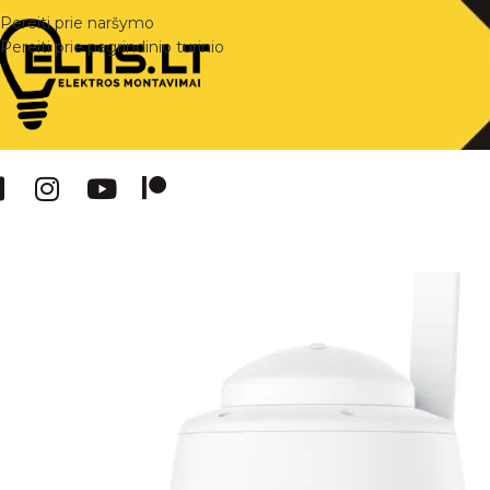
Pereiti prie naršymo
Pereiti prie pagrindinio turinio