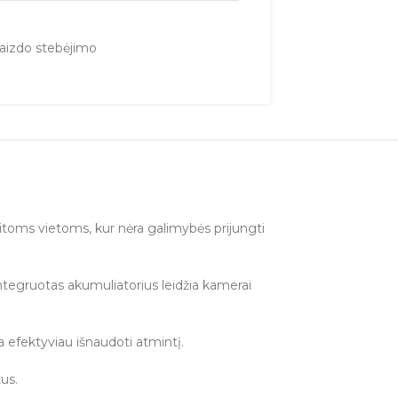
aizdo stebėjimo
itoms vietoms, kur nėra galimybės prijungti
Integruotas akumuliatorius leidžia kamerai
 efektyviau išnaudoti atmintį.
us.