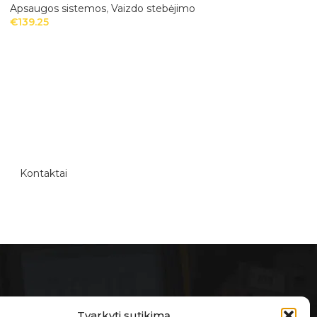
Apsaugos sistemos
,
Vaizdo stebėjimo
Apsaugos sistemo
€
139.25
€
272.64
Kontaktai
E-PARDUOTUVĖ
Tvarkyti sutikimą