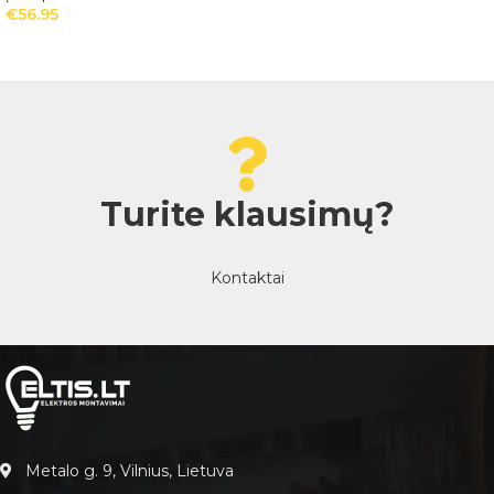
€
56.95
Turite klausimų?
Kontaktai
Metalo g. 9, Vilnius, Lietuva