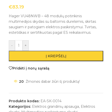
€
83.19
Hager VU48NWB – 48 modulių potinkinis
multimedijos skydas su baltomis durelėmis, skirtas
saugiam ir patogiam elektros paskirstymui. Tvirtas,
estetiškas ir sertifikuotas pagal ES reikalavimus.
-
+
Į KREPŠELĮ
Pridėti į norų sąrašą
20
Žmonės dabar žiūri šį produktą!
Produkto kodas:
EA-SK-0014
Kategorijos:
Elektros grandinių apsauga
,
Elektros