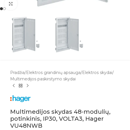
Spustelėkite, kad padidintumėte
Pradžia
/
Elektros grandinių apsauga
/
Elektros skydai
/
Multimedijos paskirstymo skydai
Multimedijos skydas 48-modulių,
potinkinis, IP30, VOLTA3, Hager
VU48NWB