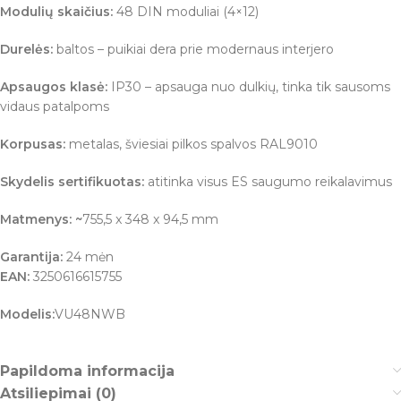
Modulių skaičius:
48 DIN moduliai (4×12)
Durelės:
baltos – puikiai dera prie modernaus interjero
Apsaugos klasė:
IP30 – apsauga nuo dulkių, tinka tik sausoms
vidaus patalpoms
Korpusas:
metalas, šviesiai pilkos spalvos RAL9010
Skydelis sertifikuotas:
atitinka visus ES saugumo reikalavimus
Matmenys: ~
755,5 x 348 x 94,5 mm
Garantija:
24 mėn
EAN:
3250616615755
Modelis:
VU48NWB
Papildoma informacija
Atsiliepimai (0)