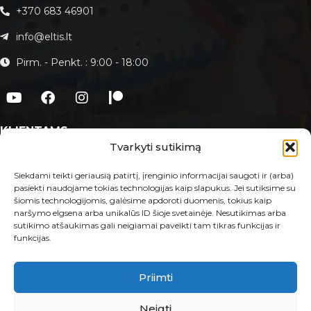
+370 683 46901
info@eltis.lt
Pirm. - Penkt. : 9:00 - 18:00
KLIENTAMS
Tvarkyti sutikimą
Apie Eltis.lt
Paslaugos
Siekdami teikti geriausią patirtį, įrenginio informacijai saugoti ir (arba)
pasiekti naudojame tokias technologijas kaip slapukus. Jei sutiksime su
Kontaktai
šiomis technologijomis, galėsime apdoroti duomenis, tokius kaip
naršymo elgsena arba unikalūs ID šioje svetainėje. Nesutikimas arba
E-PARDUOTUVĖ
sutikimo atšaukimas gali neigiamai paveikti tam tikras funkcijas ir
funkcijas.
Taisyklės ir sąlygos
Prekių grąžinimas ir garantija
Privatumo politika
Priimti
MB Eltis 2023 © Visos teisės saugomos.
Neigti