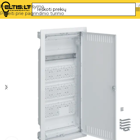
Pereiti prie naršymo
Pereiti prie pagrindinio turinio