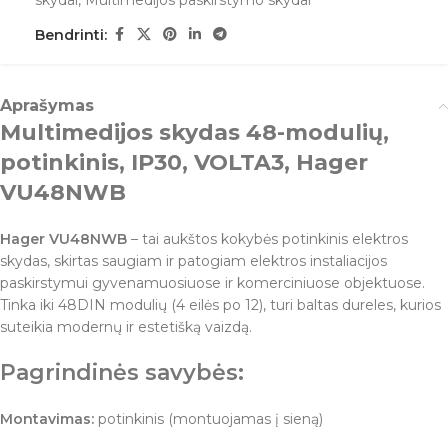
skydai
,
Multimedijos paskirstymo skydai
Bendrinti:
Aprašymas
Multimedijos skydas 48-modulių,
potinkinis, IP30, VOLTA3, Hager
VU48NWB
Hager VU48NWB
– tai aukštos kokybės potinkinis elektros
skydas, skirtas saugiam ir patogiam elektros instaliacijos
paskirstymui gyvenamuosiuose ir komerciniuose objektuose.
Tinka iki 48DIN modulių (4 eilės po 12), turi baltas dureles, kurios
suteikia modernų ir estetišką vaizdą.
Pagrindinės savybės:
Montavimas:
potinkinis (montuojamas į sieną)