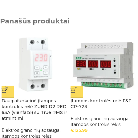
Panašūs produktai
Daugiafunkcinė įtampos
Įtampos kontrolės relė F&F
kontrolės relė ZUBR D2 RED
CP-723
63A (vienfazė) su True RMS ir
atmintimi
Elektros grandinių apsauga
,
Įtampos kontrolės relės
Elektros grandinių apsauga
,
€
125.99
Įtampos kontrolės relės