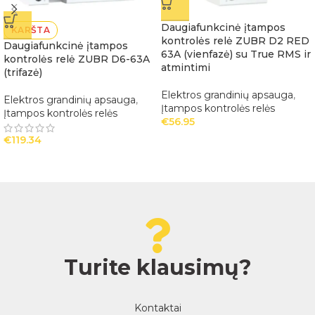
Daugiafunkcinė įtampos
KARŠTA
kontrolės relė ZUBR D2 RED
Daugiafunkcinė įtampos
63A (vienfazė) su True RMS ir
kontrolės relė ZUBR D6-63A
atmintimi
(trifazė)
Elektros grandinių apsauga
,
Elektros grandinių apsauga
,
Įtampos kontrolės relės
Įtampos kontrolės relės
€
56.95
€
119.34
Turite klausimų?
Kontaktai