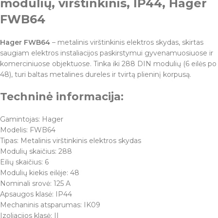
modulių, virštinkinis, IP44, Hager
FWB64
Hager FWB64
– metalinis virštinkinis elektros skydas, skirtas
saugiam elektros instaliacijos paskirstymui gyvenamuosiuose ir
komerciniuose objektuose. Tinka iki 288 DIN modulių (6 eilės po
48), turi baltas metalines dureles ir tvirtą plieninį korpusą.
Techninė informacija:
Gamintojas: Hager
Modelis: FWB64
Tipas: Metalinis virštinkinis elektros skydas
Modulių skaičius: 288
Eilių skaičius: 6
Modulių kiekis eilėje: 48
Nominali srovė: 125 A
Apsaugos klasė: IP44
Mechaninis atsparumas: IK09
Izoliacijos klasė: II