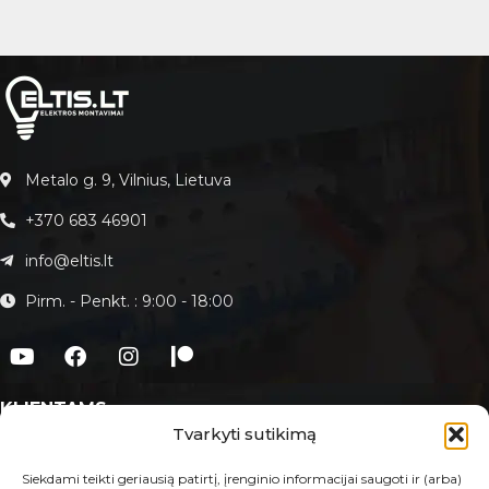
Metalo g. 9, Vilnius, Lietuva
+370 683 46901
info@eltis.lt
Pirm. - Penkt. : 9:00 - 18:00
KLIENTAMS
Tvarkyti sutikimą
Apie Eltis.lt
Paslaugos
Siekdami teikti geriausią patirtį, įrenginio informacijai saugoti ir (arba)