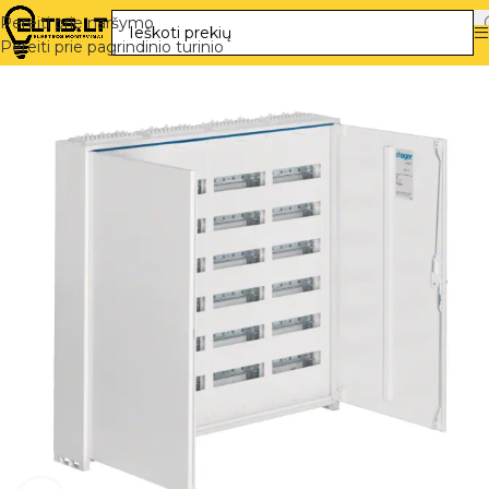
Pereiti prie naršymo
Pereiti prie pagrindinio turinio