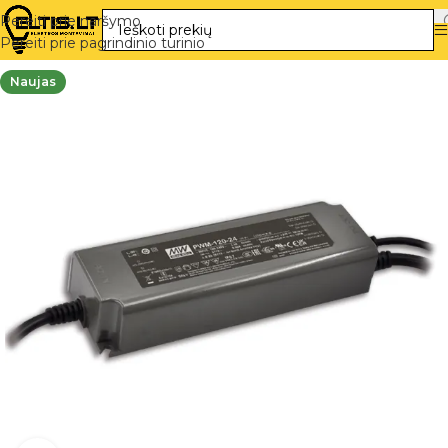
Pereiti prie naršymo
Pereiti prie pagrindinio turinio
Naujas