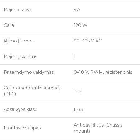
Išėjimo srovė
5 A
Galia
120 W
Įėjimo įtampa
90–305 V AC
Išėjimų skaičius
1
Pritemdymo valdymas
0–10 V, PWM, rezistencinis
Galios koeficiento korekcija
Taip
(PFC)
Apsaugos klasė
IP67
Ant paviršiaus (Chassis
Montavimo tipas
mount)