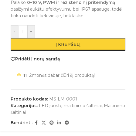
Palaiko
0–10 V, PWM ir rezistencinį pritemdymą
,
pasižymi aukštu efektyvumu bei IP67 apsauga, todėl
tinka naudoti tiek viduje, tiek lauke.
-
+
Į KREPŠELĮ
Pridėti į norų sąrašą
11
Žmonės dabar žiūri šį produktą!
Produkto kodas:
MS-LM-0001
Kategorijos:
LED juostų maitinimo šaltiniai
,
Maitinimo
šaltiniai
Bendrinti: