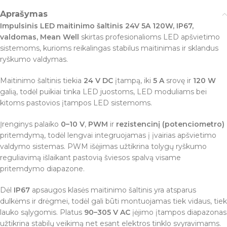
Aprašymas
Impulsinis LED maitinimo šaltinis 24V 5A 120W, IP67,
valdomas, Mean Well
skirtas profesionalioms LED apšvietimo
sistemoms, kurioms reikalingas stabilus maitinimas ir sklandus
ryškumo valdymas.
Maitinimo šaltinis tiekia
24 V DC
įtampą, iki
5 A
srovę ir
120 W
galią, todėl puikiai tinka LED juostoms, LED moduliams bei
kitoms pastovios įtampos LED sistemoms.
Įrenginys palaiko
0–10 V
,
PWM
ir
rezistencinį (potenciometro)
pritemdymą, todėl lengvai integruojamas į įvairias apšvietimo
valdymo sistemas. PWM išėjimas užtikrina tolygų ryškumo
reguliavimą išlaikant pastovią šviesos spalvą visame
pritemdymo diapazone.
Dėl
IP67
apsaugos klasės maitinimo šaltinis yra atsparus
dulkėms ir drėgmei, todėl gali būti montuojamas tiek vidaus, tiek
lauko sąlygomis. Platus
90–305 V AC
įėjimo įtampos diapazonas
užtikrina stabilų veikimą net esant elektros tinklo svyravimams.