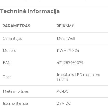
Techninė informacija
PARAMETRAS
REIKŠMĖ
Gamintojas
Mean Well
Modelis
PWM-120-24
EAN
4711287460079
Impulsinis LED maitinimo
Tipas
šaltinis
Maitinimo tipas
AC-DC
Išėjimo įtampa
24 V DC